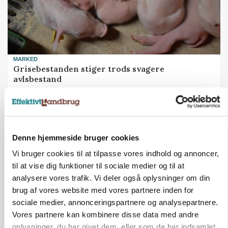
MARKED
Grisebestanden stiger trods svagere
avlsbestand
Annonce
Loading...
Denne hjemmeside bruger cookies
Vi bruger cookies til at tilpasse vores indhold og annoncer,
MARKED
til at vise dig funktioner til sociale medier og til at
Uændret notering: Spæde lyspunkter i fortsat
presset marked for oksekød
analysere vores trafik. Vi deler også oplysninger om din
brug af vores website med vores partnere inden for
Annonce
sociale medier, annonceringspartnere og analysepartnere.
Loading...
Vores partnere kan kombinere disse data med andre
oplysninger, du har givet dem, eller som de har indsamlet