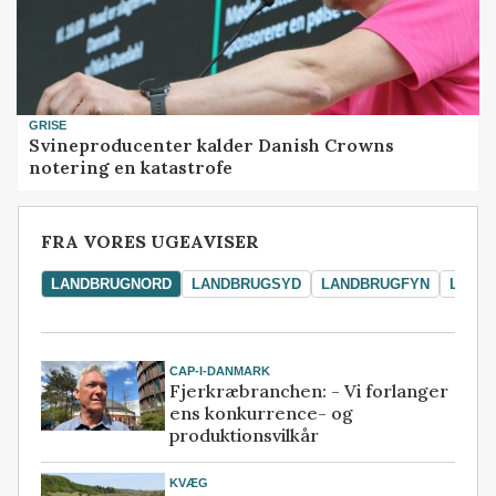
GRISE
Svineproducenter kalder Danish Crowns
notering en katastrofe
FRA VORES UGEAVISER
LANDBRUGNORD
LANDBRUGSYD
LANDBRUGFYN
LAND
CAP-I-DANMARK
Fjerkræbranchen: - Vi forlanger
ens konkurrence- og
produktionsvilkår
KVÆG