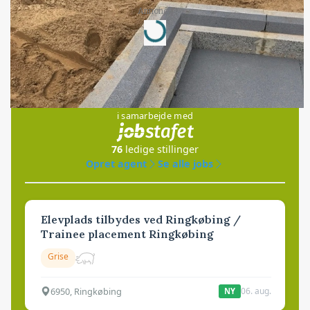
Loading...
Annonce
Jobs
i samarbejde med
76
ledige stillinger
Opret agent
Se alle jobs
Elevplads tilbydes ved Ringkøbing /
Trainee placement Ringkøbing
Grise
6950, Ringkøbing
06. aug.
NY