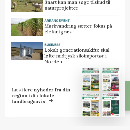
Snart kan man søge tilskud til
naturprojekter
ARRANGEMENT
Markvandring sætter fokus på
elefantgræs
BUSINESS
Lokalt generationsskifte skal
løfte midtjysk siloimportør i
Norden
Læs flere
nyheder fra din
region
i din
lokale
landbrugsavis