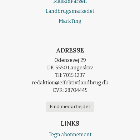
MaskinParken
Landbrugsmarkedet
MarkTing
ADRESSE
Odensevej 29
DK-5550 Langeskov
Tlf: 7015 1237
redaktion@effektivtlandbrug.dk
CVR: 28704445
Find medarbejder
LINKS
Tegn abonnement