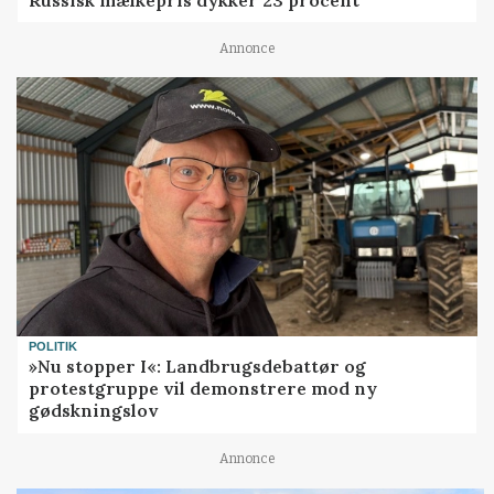
Russisk mælkepris dykker 23 procent
Annonce
POLITIK
»Nu stopper I«: Landbrugsdebattør og
protestgruppe vil demonstrere mod ny
gødskningslov
Annonce