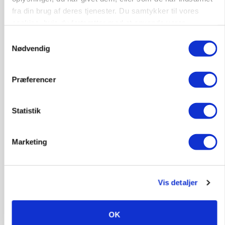
fra din brug af deres tjenester. Du samtykker til vores
cookies, hvis du fortsætter med at anvende vores
hjemmeside.
Samtykkevalg
Nødvendig
Præferencer
Statistik
ULVE
Landmand vågnede ved lyden af skrigende kvier:
Marketing
Ulven stod på foderbordet
Annonce
Vis detaljer
OK