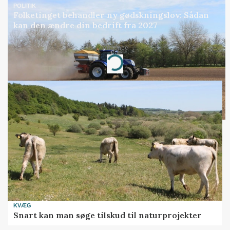
POLITIK
Folketinget behandler ny gødskningslov: Sådan
kan den ændre din bedrift fra 2027
Annonce
Loading...
KVÆG
Snart kan man søge tilskud til naturprojekter