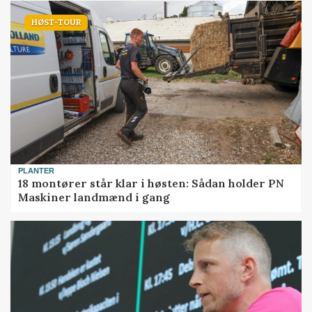
HØST-TOUR
PLANTER
18 montører står klar i høsten: Sådan holder PN
Maskiner landmænd i gang