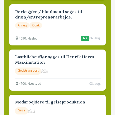
Rørlægger / håndmand søges til
dræn/entreprenørarbejde.
Anlæg
Kloak
4690, Haslev
06. aug.
NY
Lastbilchauffør søges til Henrik Haves
Maskinstation
Godstransport
4700, Næstved
03. aug.
Medarbejdere til griseproduktion
Grise