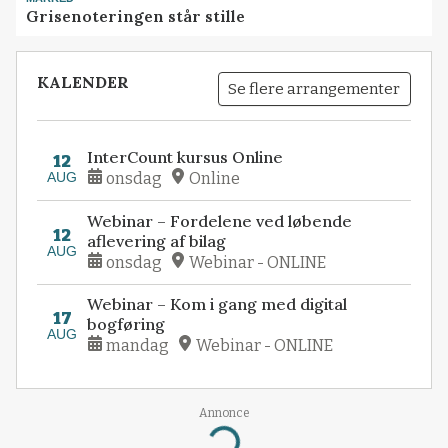
Grisenoteringen står stille
KALENDER
Se flere arrangementer
InterCount kursus Online
12
AUG
onsdag
Online
Webinar – Fordelene ved løbende
12
aflevering af bilag
AUG
onsdag
Webinar - ONLINE
Webinar – Kom i gang med digital
17
bogføring
AUG
mandag
Webinar - ONLINE
Annonce