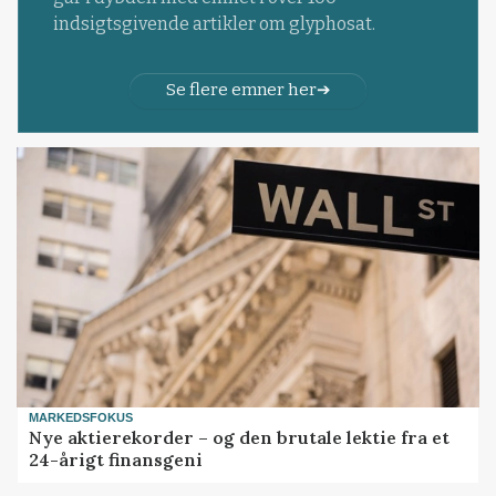
indsigtsgivende artikler om glyphosat.
Se flere emner her
MARKEDSFOKUS
Nye aktierekorder – og den brutale lektie fra et
24-årigt finansgeni