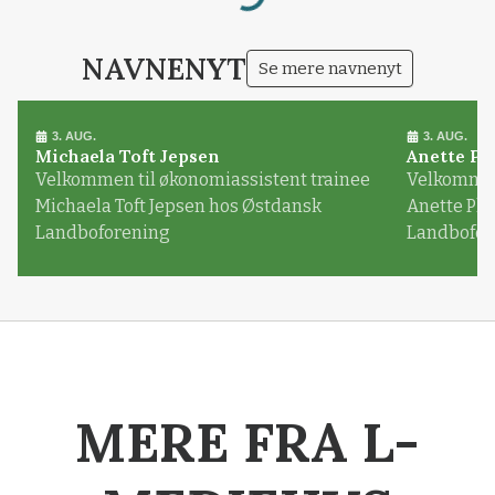
Loading...
NAVNENYT
Se mere navnenyt
3. AUG.
3. AUG.
Michaela Toft Jepsen
Anette Pl
Velkommen til økonomiassistent trainee
Velkommen 
Michaela Toft Jepsen hos Østdansk
Anette Pl
Landboforening
Landbofor
MERE FRA L-