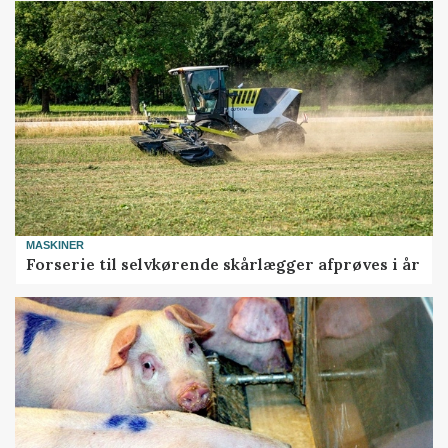
MASKINER
Forserie til selvkørende skårlægger afprøves i år