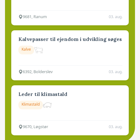
9681, Ranum
03. aug.
Kalvepasser til ejendom i udvikling søges
Kalve
6392, Bolderslev
03. aug.
Leder til klimastald
Klimastald
9670, Løgstør
03. aug.