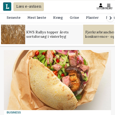
Læs e-avisen
LOGIN
MENU
Seneste
Mest læste
Kvæg
Grise
Planter
Mask
KWS Rallys topper årets
Fjerkræbranchen:
sortsforsøg i vinterbyg
konkurrence- og
BUSINESS