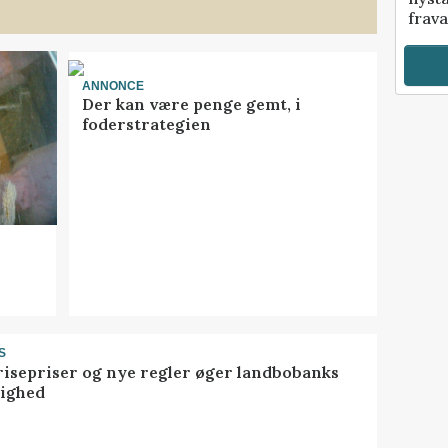
frava
ANNONCE
Der kan være penge gemt, i
foderstrategien
S
risepriser og nye regler øger landbobanks
tighed