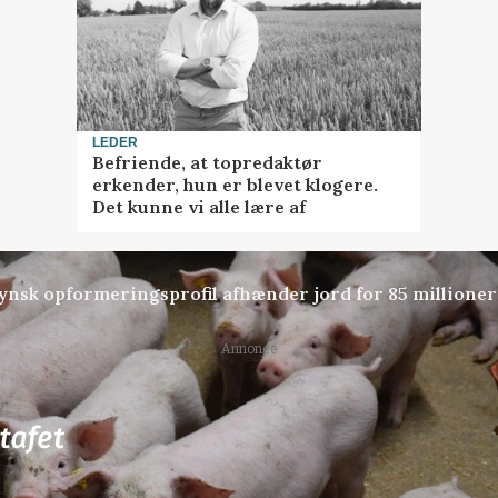
LEDER
Befriende, at topredaktør
erkender, hun er blevet klogere.
Det kunne vi alle lære af
tfynsk opformeringsprofil afhænder jord for 85 millioner
Annonce
81
ledige stillinger