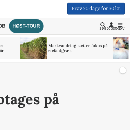
Prøv 30 dage for 30 kr.
OB
HØST-TOUR
SØG
LOGIN
MENU
de
Markvandring sætter fokus på
år
elefantgræs
ptages på