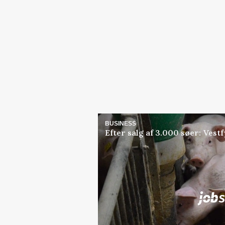
BUSINESS
Efter salg af 3.000 søer: Ves
Jobs
i samarbejde med