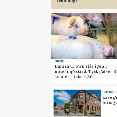
teknologi
GRISE
Danish Crown slår igen i
noteringsstrid: Tysk gab er 3
kroner – ikke 4,30
BUSINES
Lave g
forsig