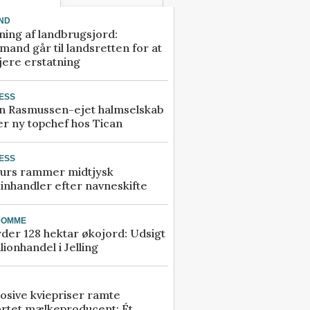
ND
ning af landbrugsjord:
and går til landsretten for at
jere erstatning
ESS
n Rasmussen-ejet halmselskab
r ny topchef hos Tican
ESS
urs rammer midtjysk
inhandler efter navneskifte
DOMME
der 128 hektar økojord: Udsigt
illionhandel i Jelling
osive kviepriser ramte
artet mælkeproducent: Ét