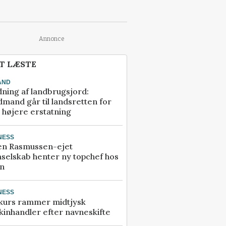
Annonce
T LÆSTE
AND
ning af landbrugsjord:
mand går til landsretten for
å højere erstatning
NESS
en Rasmussen-ejet
selskab henter ny topchef hos
an
NESS
kurs rammer midtjysk
inhandler efter navneskifte