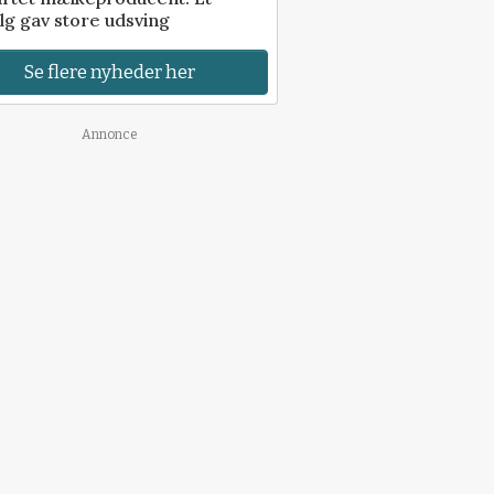
lg gav store udsving
Se flere nyheder her
Annonce