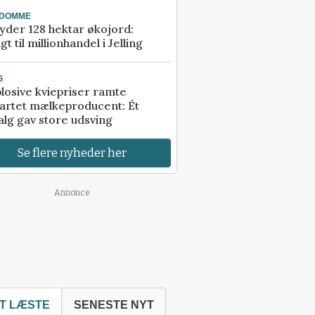
NDOMME
der 128 hektar økojord:
gt til millionhandel i Jelling
G
losive kviepriser ramte
artet mælkeproducent: Ét
alg gav store udsving
Se flere nyheder her
Annonce
T LÆSTE
SENESTE NYT