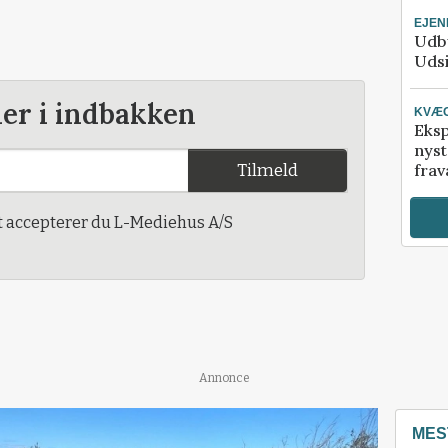
EJE
Udby
Udsi
der i indbakken
KVÆ
Eksp
nyst
Tilmeld
frav
t accepterer du L-Mediehus A/S
Annonce
MES