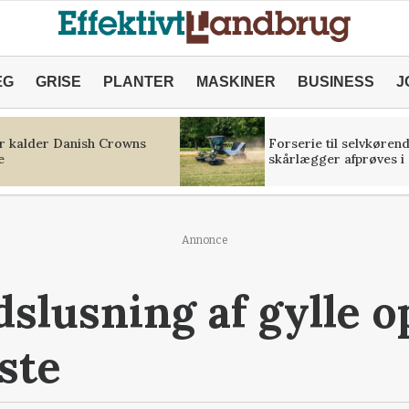
ÆG
GRISE
PLANTER
MASKINER
BUSINESS
J
r kalder Danish Crowns
Forserie til selvkøren
e
skårlægger afprøves i 
Annonce
dslusning af gylle o
ste