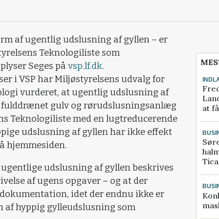
rm af ugentlig udslusning af gyllen – er
styrelsens Teknologiliste som
MES
oplyser Seges på
vsp.lf.dk
.
er i VSP har Miljøstyrelsens udvalg for
INDL
Fred
logi vurderet, at ugentlig udslusning af
Land
ed fulddrænet gulv og rørudslusningsanlæg
at f
ens Teknologiliste med en lugtreducerende
pige udslusning af gyllen har ikke effekt
BUSI
Sør
på hjemmesiden.
halm
Tic
 ugentlige udslusning af gyllen beskrives
velse af ugens opgaver – og at der
BUSI
 dokumentation, idet der endnu ikke er
Kon
mask
en af hyppig gylleudslusning som