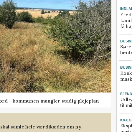
INDLA
Fred
Landm
få hø
BUSIN
Søre
hente
BUSIN
Konk
mask
EJEN
Udby
ord – kommunen mangler stadig plejeplan
til m
KVÆG
Ekspl
 skal samle hele værdikæden om ny
nyst