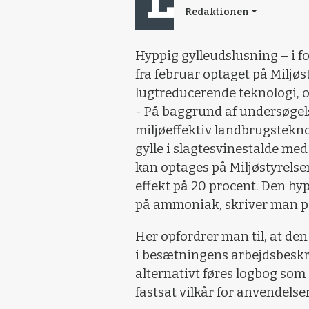
Redaktionen
Hyppig gylleudslusning – i fo
fra februar optaget på Miljø
lugtreducerende teknologi, 
- På baggrund af undersøgels
miljøeffektiv landbrugstekno
gylle i slagtesvinestalde m
kan optages på Miljøstyrels
effekt på 20 procent. Den hyp
på ammoniak, skriver man 
Her opfordrer man til, at den
i besætningens arbejdsbeskri
alternativt føres logbog som
fastsat vilkår for anvendels