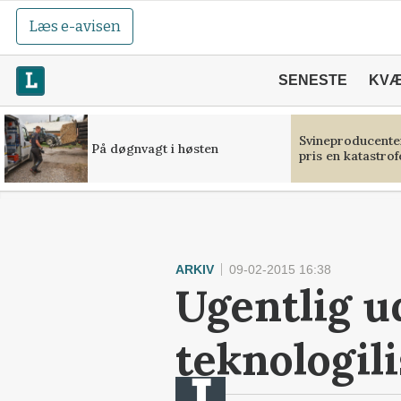
Læs e-avisen
SENESTE
KV
Svineproducente
På døgnvagt i høsten
pris en katastrof
ARKIV
09-02-2015 16:38
Ugentlig u
teknologili