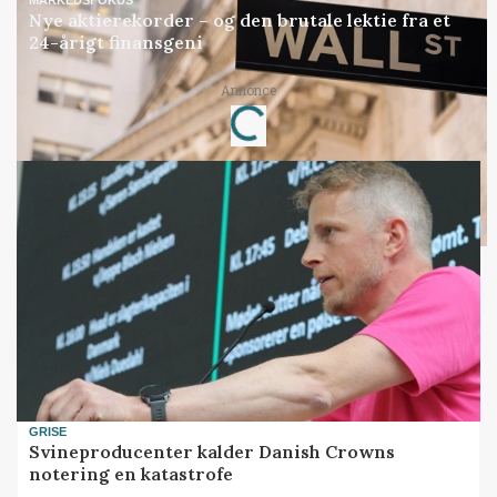
Nye aktierekorder – og den brutale lektie fra et
24-årigt finansgeni
Annonce
Loading...
GRISE
Svineproducenter kalder Danish Crowns
notering en katastrofe