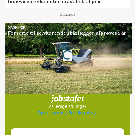
fødevareproducenter indstillet til pris
Annonce
MASKINER
Forserie til selvkørende skårlægger afprøves i år
Annonce
Loading...
Jobs
i samarbejde med
77
ledige stillinger
Opret agent
Se alle jobs