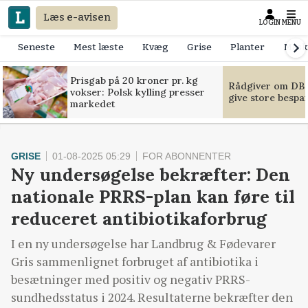
Læs e-avisen
LOGIN
MENU
Seneste
Mest læste
Kvæg
Grise
Planter
Mask
Prisgab på 20 kroner pr. kg
Rådgiver om DB-
vokser: Polsk kylling presser
give store bespa
markedet
GRISE
01-08-2025 05:29
FOR ABONNENTER
Ny undersøgelse bekræfter: Den
nationale PRRS-plan kan føre til
reduceret antibiotikaforbrug
I en ny undersøgelse har Landbrug & Fødevarer
Gris sammenlignet forbruget af antibiotika i
besætninger med positiv og negativ PRRS-
sundhedsstatus i 2024. Resultaterne bekræfter den