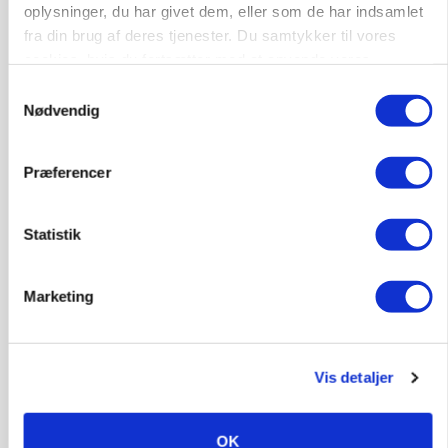
oplysninger, du har givet dem, eller som de har indsamlet
fra din brug af deres tjenester. Du samtykker til vores
KVÆG
cookies, hvis du fortsætter med at anvende vores
Snart kan man søge tilskud til naturprojekter
hjemmeside.
Samtykkevalg
Annonce
Nødvendig
PLANTER
Før såmaskinen kører: Her er efterårets største
Præferencer
skadedyrsrisici
Annonce
Statistik
Loading...
Marketing
Vis detaljer
OK