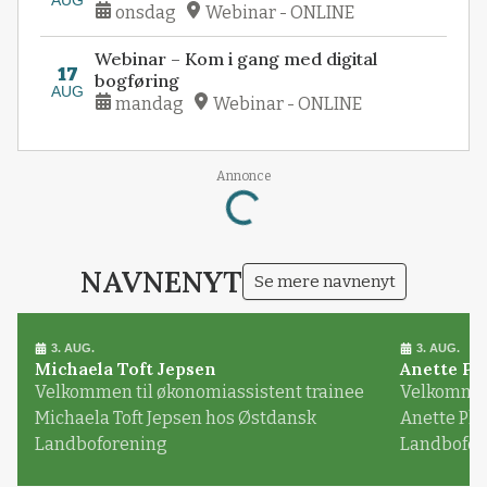
onsdag
Webinar - ONLINE
Webinar – Kom i gang med digital
17
bogføring
AUG
mandag
Webinar - ONLINE
Annonce
Loading...
NAVNENYT
Se mere navnenyt
3. AUG.
3. AUG.
Michaela Toft Jepsen
Anette Pl
Velkommen til økonomiassistent trainee
Velkommen 
Michaela Toft Jepsen hos Østdansk
Anette Pl
Landboforening
Landbofor