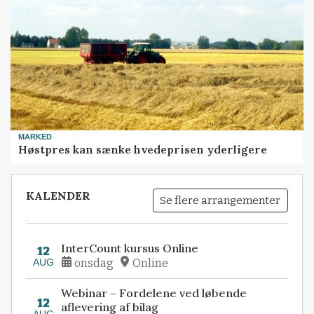
MARKED
Høstpres kan sænke hvedeprisen yderligere
KALENDER
Se flere arrangementer
InterCount kursus Online
12
AUG
onsdag
Online
Webinar – Fordelene ved løbende
12
aflevering af bilag
AUG