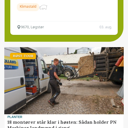
Klimastald
9670, Løgstør
03. aug.
HØST-TOUR
PLANTER
18 montører står klar i høsten: Sådan holder PN
Maskiner landmænd i gang