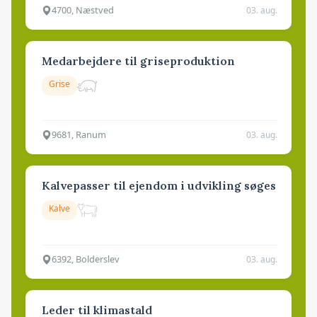
4700, Næstved
03. aug.
Medarbejdere til griseproduktion
Grise
9681, Ranum
03. aug.
Kalvepasser til ejendom i udvikling søges
Kalve
6392, Bolderslev
03. aug.
Leder til klimastald