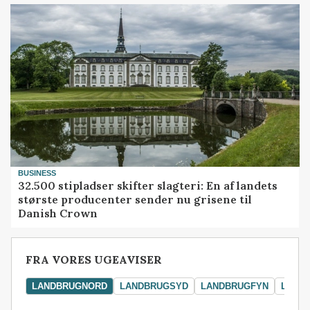
BUSINESS
32.500 stipladser skifter slagteri: En af landets
største producenter sender nu grisene til
Danish Crown
FRA VORES UGEAVISER
LANDBRUGNORD
LANDBRUGSYD
LANDBRUGFYN
LAND