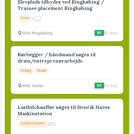
Elevplads tilbydes ved Ringkøbing /
Trainee placement Ringkøbing
Grise
6950, Ringkøbing
06. aug.
NY
Rørlægger / håndmand søges til
dræn/entreprenørarbejde.
Anlæg
Kloak
4690, Haslev
06. aug.
NY
Lastbilchauffør søges til Henrik Haves
Maskinstation
Godstransport