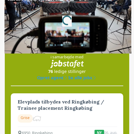
Annonce
Loading...
Jobs
i samarbejde med
76
ledige stillinger
Opret agent
Se alle jobs
Elevplads tilbydes ved Ringkøbing /
Trainee placement Ringkøbing
Grise
6950, Ringkøbing
06. aug.
NY