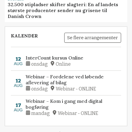
32.500 stipladser skifter slagteri: En af landets
største producenter sender nu grisene til
Danish Crown
KALENDER
Se flere arrangementer
InterCount kursus Online
12
AUG
onsdag
Online
Webinar – Fordelene ved løbende
12
aflevering af bilag
AUG
onsdag
Webinar - ONLINE
Webinar – Kom i gang med digital
17
bogføring
AUG
mandag
Webinar - ONLINE