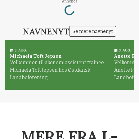
Loading...
Annonce
NAVNENYT
Se mere navnenyt
3. AUG.
3. AUG.
Michaela Toft Jepsen
Anette Pl
Velkommen til økonomiassistent trainee
Velkommen 
Michaela Toft Jepsen hos Østdansk
Anette Pl
Landboforening
Landbofor
MERE FRA L-