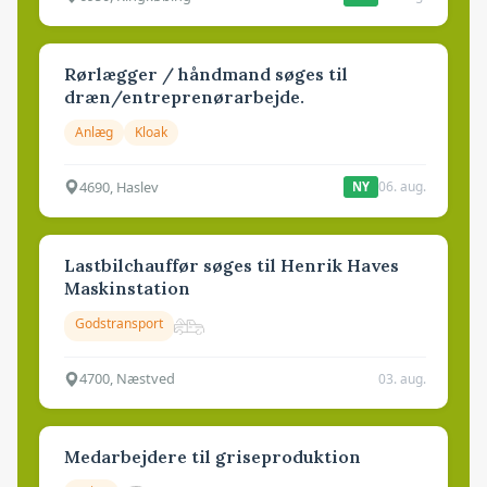
Rørlægger / håndmand søges til
dræn/entreprenørarbejde.
Anlæg
Kloak
4690, Haslev
06. aug.
NY
Lastbilchauffør søges til Henrik Haves
Maskinstation
Godstransport
4700, Næstved
03. aug.
Medarbejdere til griseproduktion