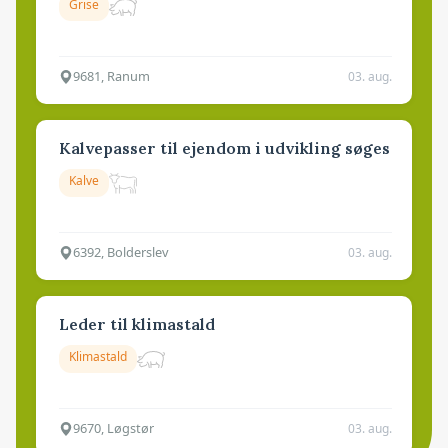
Grise
9681, Ranum
03. aug.
Kalvepasser til ejendom i udvikling søges
Kalve
6392, Bolderslev
03. aug.
Leder til klimastald
Klimastald
9670, Løgstør
03. aug.