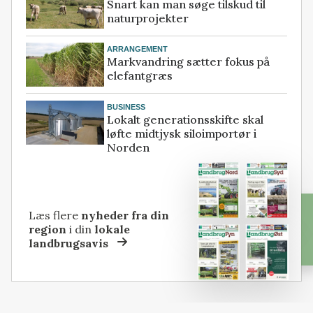
Snart kan man søge tilskud til
naturprojekter
ARRANGEMENT
Markvandring sætter fokus på
elefantgræs
BUSINESS
Lokalt generationsskifte skal
løfte midtjysk siloimportør i
Norden
Læs flere
nyheder fra din
region
i din
lokale
landbrugsavis