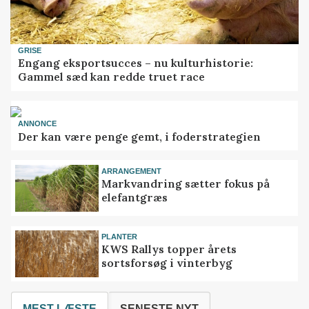
GRISE
Engang eksportsucces – nu kulturhistorie:
Gammel sæd kan redde truet race
ANNONCE
Der kan være penge gemt, i foderstrategien
ARRANGEMENT
Markvandring sætter fokus på
elefantgræs
PLANTER
KWS Rallys topper årets
sortsforsøg i vinterbyg
MEST LÆSTE
SENESTE NYT