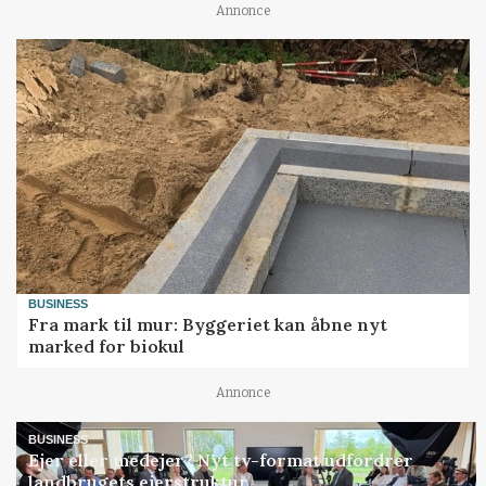
Annonce
BUSINESS
Fra mark til mur: Byggeriet kan åbne nyt
marked for biokul
Annonce
BUSINESS
Ejer eller medejer? Nyt tv-format udfordrer
landbrugets ejerstruktur