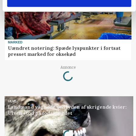
MARKED
Uændret notering: Spæde lyspunkter i fortsat
presset marked for oksekød
Loading...
Annonce
ULVE
Landmand vågnede ved lyden af skrigende kvier:
Ulven stod på foderbordet
Loading...
Annonce