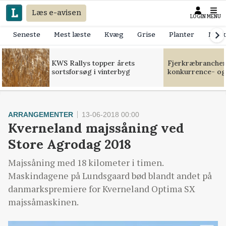
Læs e-avisen
LOGIN
MENU
Seneste
Mest læste
Kvæg
Grise
Planter
Mask
KWS Rallys topper årets
Fjerkræbranchen:
sortsforsøg i vinterbyg
konkurrence- og
ARRANGEMENTER
13-06-2018 00:00
Kverneland majssåning ved
Store Agrodag 2018
Majssåning med 18 kilometer i timen.
Maskindagene på Lundsgaard bød blandt andet på
danmarkspremiere for Kverneland Optima SX
majssåmaskinen.