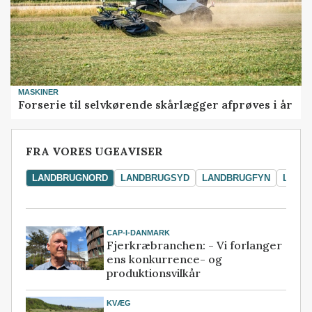
MASKINER
Forserie til selvkørende skårlægger afprøves i år
FRA VORES UGEAVISER
LANDBRUGNORD
LANDBRUGSYD
LANDBRUGFYN
LAND
CAP-I-DANMARK
Fjerkræbranchen: - Vi forlanger
ens konkurrence- og
produktionsvilkår
KVÆG