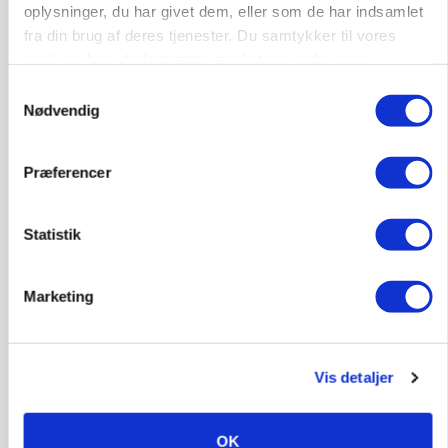
oplysninger, du har givet dem, eller som de har indsamlet
fra din brug af deres tjenester. Du samtykker til vores
cookies, hvis du fortsætter med at anvende vores
hjemmeside.
Samtykkevalg
Nødvendig
Præferencer
Statistik
MARKED
Grisebestanden stiger trods svagere
Marketing
avlsbestand
Vis detaljer
OK