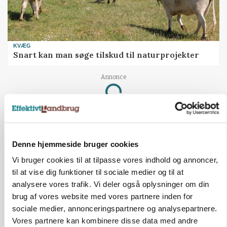
KVÆG
Snart kan man søge tilskud til naturprojekter
Annonce
Loading...
PLANTER
Før såmaskinen kører: Her er efterårets største
Denne hjemmeside bruger cookies
skadedyrsrisici
Vi bruger cookies til at tilpasse vores indhold og annoncer,
til at vise dig funktioner til sociale medier og til at
Annonce
Loading...
analysere vores trafik. Vi deler også oplysninger om din
brug af vores website med vores partnere inden for
sociale medier, annonceringspartnere og analysepartnere.
Vores partnere kan kombinere disse data med andre