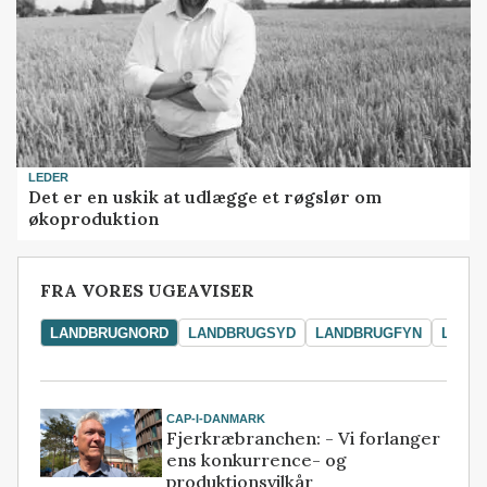
LEDER
Det er en uskik at udlægge et røgslør om
økoproduktion
FRA VORES UGEAVISER
LANDBRUGNORD
LANDBRUGSYD
LANDBRUGFYN
LAND
CAP-I-DANMARK
Fjerkræbranchen: - Vi forlanger
ens konkurrence- og
produktionsvilkår