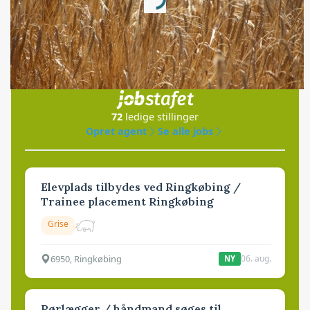
Loading...
Jobs
i samarbejde med
72
ledige stillinger
Opret agent
Se alle jobs
Elevplads tilbydes ved Ringkøbing /
Trainee placement Ringkøbing
Grise
6950, Ringkøbing
06. aug.
NY
Rørlægger / håndmand søges til