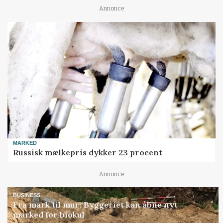
Annonce
MARKED
Russisk mælkepris dykker 23 procent
Annonce
BUSINESS
Fra mark til mur: Byggeriet kan åbne nyt
marked for biokul