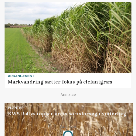
ARRANGEMENT
Markvandring sætter fokus på elefantgræs
Annonce
PLANTER
KWS Rallys topper årets sortsforsøg i vinterbyg
Annonce