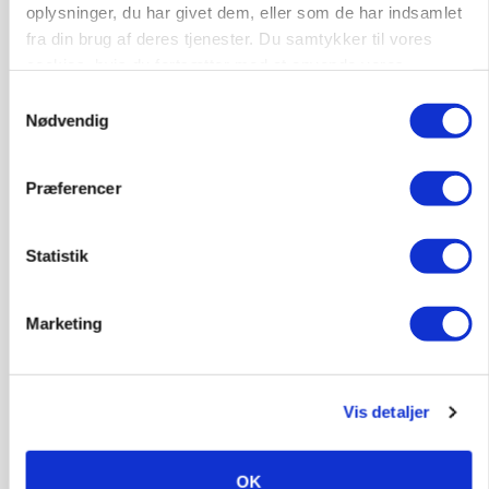
oplysninger, du har givet dem, eller som de har indsamlet
fra din brug af deres tjenester. Du samtykker til vores
cookies, hvis du fortsætter med at anvende vores
hjemmeside.
Samtykkevalg
Nødvendig
Præferencer
MARKED
Grisebestanden stiger trods svagere
Statistik
avlsbestand
Annonce
Marketing
Vis detaljer
OK