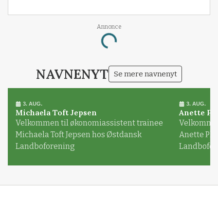
Annonce
Loading...
NAVNENYT
Se mere navnenyt
3. AUG.
3. AUG.
Michaela Toft Jepsen
Anette Pl
Velkommen til økonomiassistent trainee
Velkommen 
Michaela Toft Jepsen hos Østdansk
Anette Pl
Landboforening
Landbofor