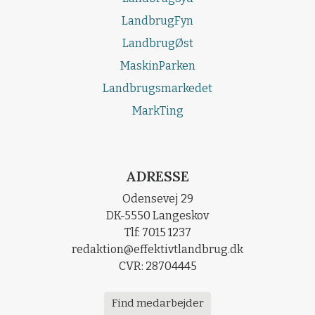
LandbrugFyn
LandbrugØst
MaskinParken
Landbrugsmarkedet
MarkTing
ADRESSE
Odensevej 29
DK-5550 Langeskov
Tlf: 7015 1237
redaktion@effektivtlandbrug.dk
CVR: 28704445
Find medarbejder