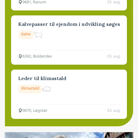
9681, Ranum
03. aug.
Kalvepasser til ejendom i udvikling søges
Kalve
6392, Bolderslev
03. aug.
Leder til klimastald
Klimastald
9670, Løgstør
03. aug.