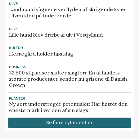
ULVE
Landmand vågnede ved lyden af skrigende kvier:
Ulven stod på foderbordet
ULVE
Lille hund blev dræbt af ulv i Vestjylland
KULTUR
Herregård holder høstdag
BUSINESS
32.500 stipladser skifter slagteri: En af landets
største producenter sender nu grisene til Danish
Crown
PLANTER
Ny sort understreger potentialet: Har høstet den
eneste mark i verden af sin slags
Se flere nyheder her