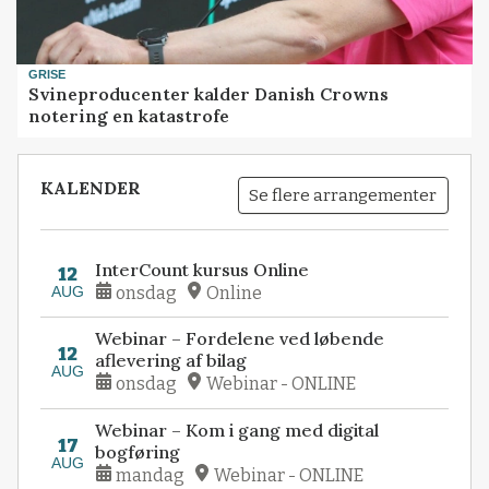
GRISE
Svineproducenter kalder Danish Crowns
notering en katastrofe
KALENDER
Se flere arrangementer
InterCount kursus Online
12
AUG
onsdag
Online
Webinar – Fordelene ved løbende
12
aflevering af bilag
AUG
onsdag
Webinar - ONLINE
Webinar – Kom i gang med digital
17
bogføring
AUG
mandag
Webinar - ONLINE