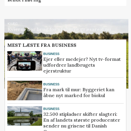
KVÆG
Kvierne har brug for et større græsareal nu
MEST LÆSTE FRA BUSINESS
BUSINESS
Ejer eller medejer? Nyt tv-format
udfordrer landbrugets
ejerstruktur
BUSINESS
Fra mark til mur: Byggeriet kan
åbne nyt marked for biokul
BUSINESS
32.500 stipladser skifter slagteri:
En af landets største producenter
sender nu grisene til Danish