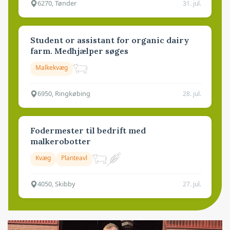
6270, Tønder
31. jul.
Student or assistant for organic dairy
farm. Medhjælper søges
Malkekvæg
6950, Ringkøbing
28. jul.
Fodermester til bedrift med
malkerobotter
Kvæg
Planteavl
4050, Skibby
27. jul.