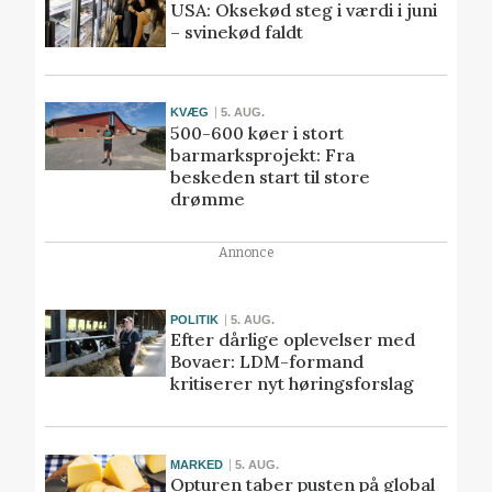
USA: Oksekød steg i værdi i juni
– svinekød faldt
KVÆG
5. AUG.
500-600 køer i stort
barmarksprojekt: Fra
beskeden start til store
drømme
Annonce
POLITIK
5. AUG.
Efter dårlige oplevelser med
Bovaer: LDM-formand
kritiserer nyt høringsforslag
MARKED
5. AUG.
Opturen taber pusten på global