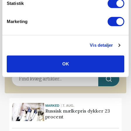
Statistik
Marketing
KVÆG
28 millioner kroner på vej til mindre ammoniak
fra kvægstalde
Vis detaljer
Søg i Effektivt Landbrugs
OK
artikler om Kvæg
MARKED
7. AUG.
Russisk mælkepris dykker 23
procent