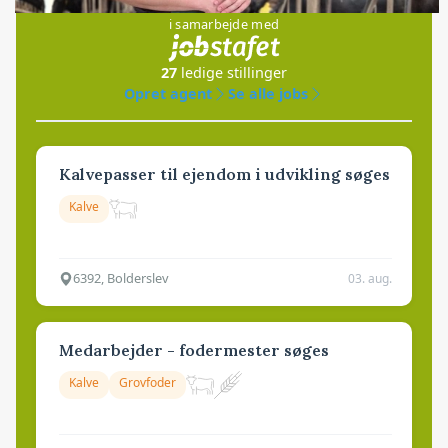
i samarbejde med
27
ledige stillinger
Opret agent
Se alle jobs
Kalvepasser til ejendom i udvikling søges
Kalve
6392, Bolderslev
03. aug.
Medarbejder - fodermester søges
Kalve
Grovfoder