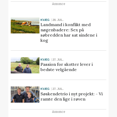
Annonce
KVÆG
28. JUL.
Landmand i konflikt med
nøgenbadere: Sex på
søbredden har sat sindene i
kog
KVÆG
27. JUL.
Passion for skotter lever i
bedste velgående
KVÆG
27. JUL.
Søskendetrio i nyt projekt: - Vi
ramte den lige i røven
Annonce