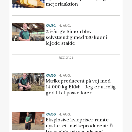
mejeriauktion
KVÆG
4. AUG.
25-årige Simon blev
selvstændig med 130 køer i
lejede stalde
Annonce
KVÆG
4. AUG.
Mælkeproducent på vej mod
14.000 kg EKM: - Jeg er utrolig
god til at passe køer
KVÆG
4. AUG.
Eksplosive kviepriser ramte
nystartet mælkeproducent: Ét
fravalg gav store udsving