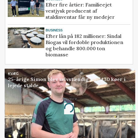
Efter fire årtier: Familieejet
vestjysk producent af
staldinventar får ny medejer
BUSINESS
Efter lån på 182 millioner: Sindal
Biogas vil fordoble produktionen
og behandle 800.000 ton
biomasse
KVÆG
25-årige Simon blev selvstændig med 130 køer i
lejede stalde
Annonce
Loading...
Jobs inden for Kvæg