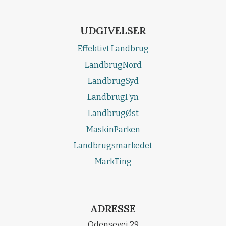
UDGIVELSER
Effektivt Landbrug
LandbrugNord
LandbrugSyd
LandbrugFyn
LandbrugØst
MaskinParken
Landbrugsmarkedet
MarkTing
ADRESSE
Odensevej 29