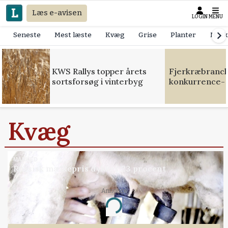
Læs e-avisen
LOGIN
MENU
Seneste
Mest læste
Kvæg
Grise
Planter
Mask
KWS Rallys topper årets
Fjerkræbranche
sortsforsøg i vinterbyg
konkurrence- 
Kvæg
MARKED
Russisk mælkepris dykker 23 procent
Annonce
Loading...