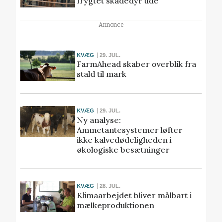
frygtet skadedyr ude
Annonce
KVÆG
29. JUL.
FarmAhead skaber overblik fra
stald til mark
KVÆG
29. JUL.
Ny analyse:
Ammetantesystemer løfter
ikke kalvedødeligheden i
økologiske besætninger
KVÆG
28. JUL.
Klimaarbejdet bliver målbart i
mælkeproduktionen