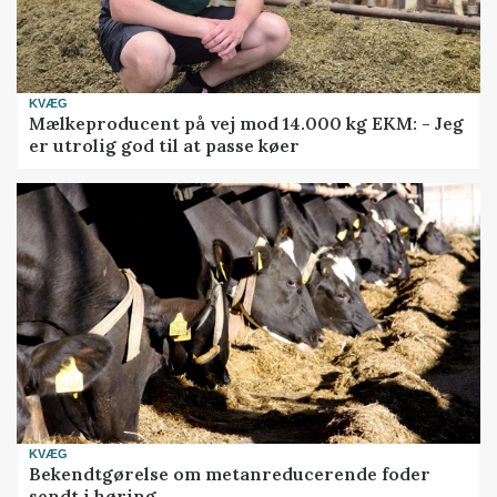
KVÆG
Mælkeproducent på vej mod 14.000 kg EKM: - Jeg
er utrolig god til at passe køer
KVÆG
Bekendtgørelse om metanreducerende foder
sendt i høring