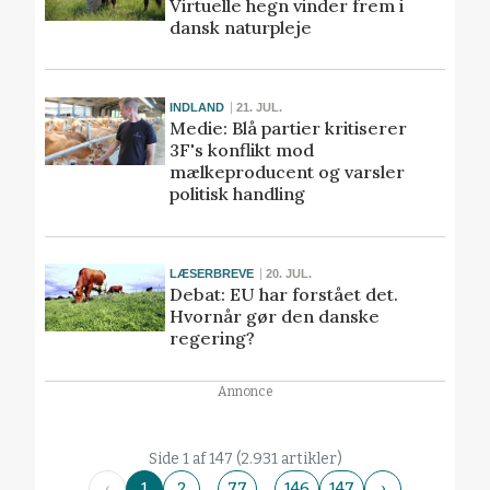
Virtuelle hegn vinder frem i
dansk naturpleje
INDLAND
21. JUL.
Medie: Blå partier kritiserer
3F's konflikt mod
mælkeproducent og varsler
politisk handling
LÆSERBREVE
20. JUL.
Debat: EU har forstået det.
Hvornår gør den danske
regering?
Annonce
Side 1 af 147 (2.931 artikler)
…
…
‹
1
2
77
146
147
›