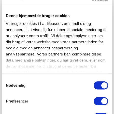
Denne hjemmeside bruger cookies
Vi bruger cookies til at tilpasse vores indhold og
annoncer, til at vise dig funktioner til sociale medier og til
at analysere vores trafik. Vi deler også oplysninger om
din brug af vores website med vores partnere inden for
sociale medier, annonceringspartnere og
analysepartnere. Vores partnere kan kombinere disse
MARKED
data med andre oplysninger, du har givet dem, eller som
Kreaturnoteringen holder niveau efter
markante fald
de har indsamlet fra din brug af deres tjenester. Du
samtykker til vores cookies, hvis du fortsætter med at
anvende vores hjemmeside.
Samtykkevalg
Nødvendig
Præferencer