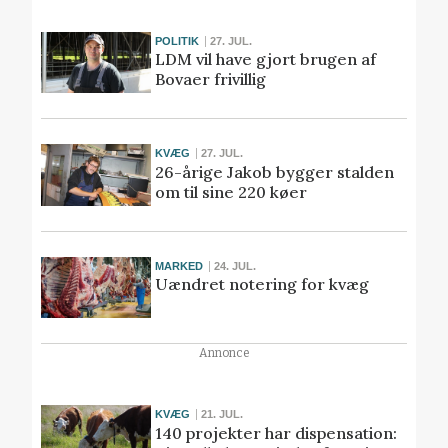
POLITIK
27. JUL.
LDM vil have gjort brugen af
Bovaer frivillig
KVÆG
27. JUL.
26-årige Jakob bygger stalden
om til sine 220 køer
MARKED
24. JUL.
Uændret notering for kvæg
Annonce
KVÆG
21. JUL.
140 projekter har dispensation: