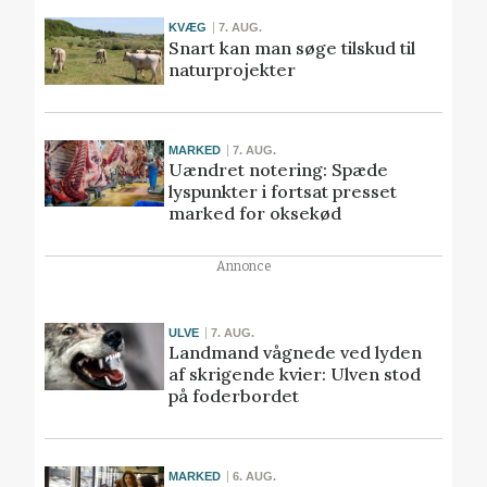
KVÆG
7. AUG.
Snart kan man søge tilskud til
naturprojekter
MARKED
7. AUG.
Uændret notering: Spæde
lyspunkter i fortsat presset
marked for oksekød
Annonce
ULVE
7. AUG.
Landmand vågnede ved lyden
af skrigende kvier: Ulven stod
på foderbordet
MARKED
6. AUG.