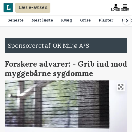
Læs e-avisen
LOGIN
MENU
Seneste
Mest læste
Kvæg
Grise
Planter
Mask
Sponsoreret af: OK Miljø A/S
Forskere advarer: - Grib ind mod
myggebårne sygdomme