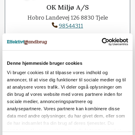
OK Miljø A/S
Hobro Landevej 126 8830 Tjele
98544311
kontakt@fluenet.dk
http://www.fluenet.dk
Denne hjemmeside bruger cookies
Vi bruger cookies til at tilpasse vores indhold og
annoncer, til at vise dig funktioner til sociale medier og til
at analysere vores trafik. Vi deler også oplysninger om
din brug af vores website med vores partnere inden for
sociale medier, annonceringspartnere og
Øvrige artikler fra OK
analysepartnere. Vores partnere kan kombinere disse
Miljø A/S (3)
data med andre oplysninger, du har givet dem, eller som
de har indsamlet fra din brug af deres tjenester. Du
samtykker til vores cookies, hvis du fortsætter med at
SPONSORERET INDHOLD
3. JUN. 2024