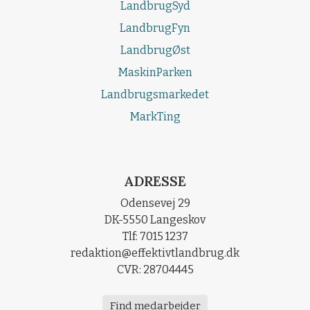
LandbrugSyd
LandbrugFyn
LandbrugØst
MaskinParken
Landbrugsmarkedet
MarkTing
ADRESSE
Odensevej 29
DK-5550 Langeskov
Tlf: 7015 1237
redaktion@effektivtlandbrug.dk
CVR: 28704445
Find medarbejder