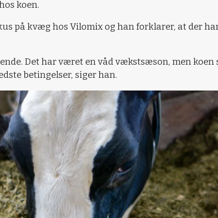
 hos koen.
kus på kvæg hos Vilomix og han forklarer, at der har
gende. Det har været en våd vækstsæson, men koen sk
dste betingelser, siger han.