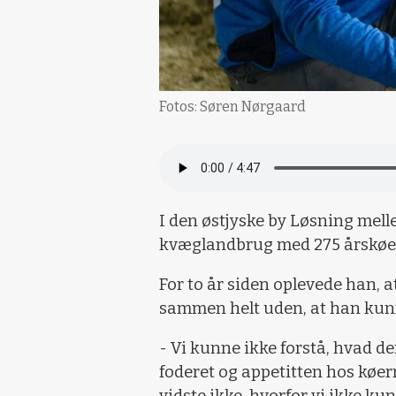
Fotos: Søren Nørgaard
I den østjyske by Løsning mell
kvæglandbrug med 275 årskøer o
For to år siden oplevede han, 
sammen helt uden, at han kun
- Vi kunne ikke forstå, hvad d
foderet og appetitten hos køe