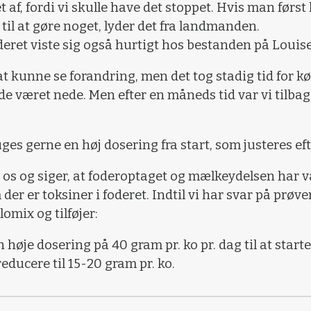
det af, fordi vi skulle have det stoppet. Hvis man førs
til at gøre noget, lyder det fra landmanden.
eret viste sig også hurtigt hos bestanden på Louis
 at kunne se forandring, men det tog stadig tid for 
e været nede. Men efter en måneds tid var vi tilbag
s gerne en høj dosering fra start, som justeres eft
 os og siger, at foderoptaget og mælkeydelsen har 
der er toksiner i foderet. Indtil vi har svar på prøv
omix og tilføjer:
 høje dosering på 40 gram pr. ko pr. dag til at starte
educere til 15-20 gram pr. ko.