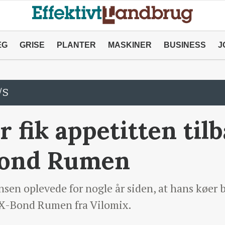
ÆG
GRISE
PLANTER
MASKINER
BUSINESS
J
/S
r fik appetitten tilb
Bond Rumen
en oplevede for nogle år siden, at hans køer 
 X-Bond Rumen fra Vilomix.