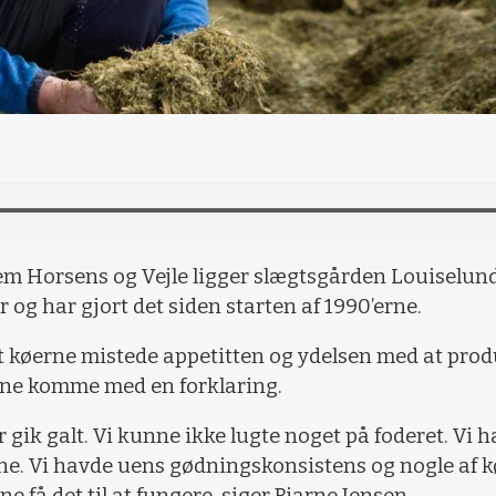
em Horsens og Vejle ligger slægtsgården Louiselund
g har gjort det siden starten af 1990’erne.
at køerne mistede appetitten og ydelsen med at pro
ne komme med en forklaring.
er gik galt. Vi kunne ikke lugte noget på foderet. V
rne. Vi havde uens gødningskonsistens og nogle af 