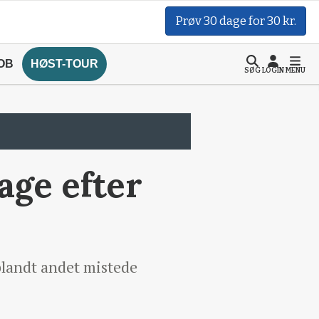
Prøv 30 dage for 30 kr.
OB
HØST-TOUR
SØG
LOGIN
MENU
age efter
blandt andet mistede