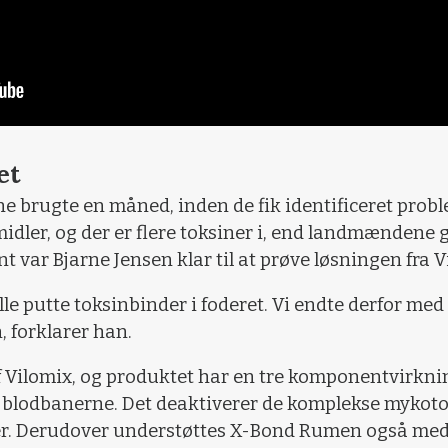
et
 brugte en måned, inden de fik identificeret proble
dler, og der er flere toksiner i, end landmændene g
 var Bjarne Jensen klar til at prøve løsningen fra V
lle putte toksinbinder i foderet. Vi endte derfor m
, forklarer han.
 Vilomix, og produktet har en tre komponentvirknin
 i blodbanerne. Det deaktiverer de komplekse mykot
iner. Derudover understøttes X-Bond Rumen også med 