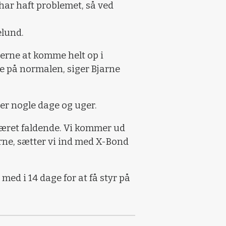
t har haft problemet, så ved
elund.
køerne at komme helt op i
e på normalen, siger Bjarne
er nogle dage og uger.
været faldende. Vi kommer ud
erne, sætter vi ind med X-Bond
 med i 14 dage for at få styr på