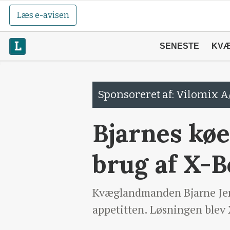
Læs e-avisen
SENESTE
KV
Sponsoreret af: Vilomix A
Bjarnes køe
brug af X-
Kvæglandmanden Bjarne Jens
appetitten. Løsningen blev