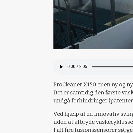
ProCleaner X150 er en ny og nyd
Det er samtidig den første va
undgå forhindringer (patenter
Ved hjælp af en innovativ svi
uden at afbryde vaskecyklussen
I alt fire fusionssensorer sørg