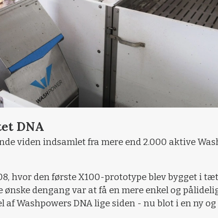
tet DNA
ende viden indsamlet fra mere end 2.000 aktive Wa
008, hvor den første X100-prototype blev bygget i t
nske dengang var at få en mere enkel og pålidelig
el af Washpowers DNA lige siden - nu blot i en ny og