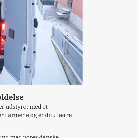
ldelse
er udstyret med et
per i armene og endnu færre
 ind med vores danske