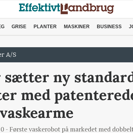
ÆG
GRISE
PLANTER
MASKINER
BUSINESS
J
er A/S
sætter ny standard
ter med patentered
 vaskearme
 - Første vaskerobot på markedet med dobbelte