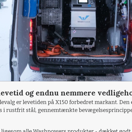
levetid og endnu nemmere vedligeho
evalg er levetiden på X150 forbedret markant. Den 
is i rustfrit stål, gennemtænkte bevægelsesprincip
 - ligesom alle Washpowers produkter - dækket godt