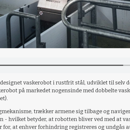
esignet vaskerobot i rustfrit stål, udviklet til selv
skerobot på markedet nogensinde med dobbelte vask
et).
ngmekanisme, trækker armene sig tilbage og navig
 - hvilket betyder, at robotten bliver ved med at 
er for, at enhver forhindring registreres og undgås 