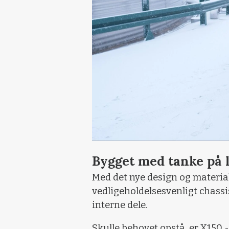
Bygget med tanke på 
Med det nye design og material
vedligeholdelsesvenligt chass
interne dele.
Skulle behovet opstå, er X150