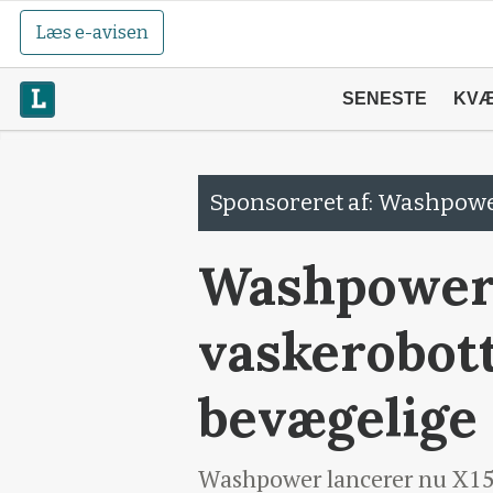
Læs e-avisen
SENESTE
KV
Sponsoreret af: Washpow
Washpower 
vaskerobot
bevægelige
Washpower lancerer nu X150