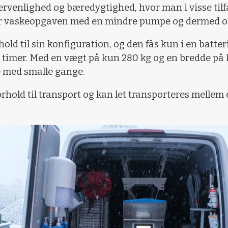
ervenlighed og bæredygtighed, hvor man i visse til
arer vaskeopgaven med en mindre pumpe og dermed o
old til sin konfiguration, og den fås kun i en batte
0 timer. Med en vægt på kun 280 kg og en bredde på
de med smalle gange.
forhold til transport og kan let transporteres mell