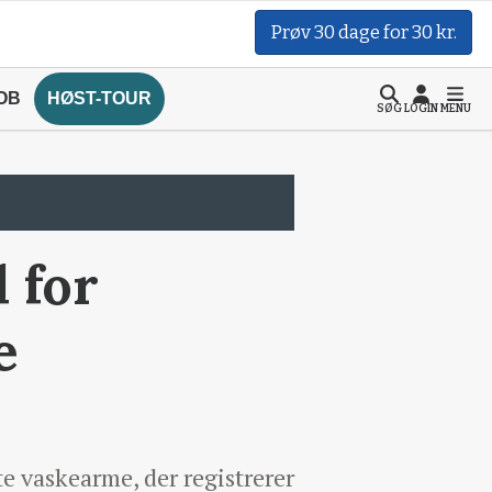
Prøv 30 dage for 30 kr.
OB
HØST-TOUR
SØG
LOGIN
MENU
 for
e
 vaskearme, der registrerer