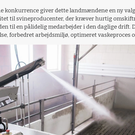
de konkurrence giver dette landmændene en ny val
itet til svineproducenter, der kræver hurtig omskif
n til en pålidelig medarbejder i den daglige drift
e, forbedret arbejdsmiljø, optimeret vaskeproces o