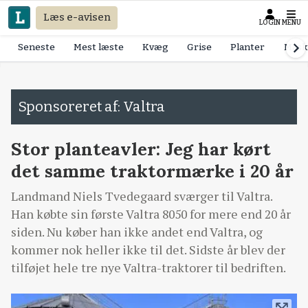
Læs e-avisen
LOGIN
MENU
Seneste
Mest læste
Kvæg
Grise
Planter
Mask
Sponsoreret af: Valtra
Stor planteavler: Jeg har kørt
det samme traktormærke i 20 år
Landmand Niels Tvedegaard sværger til Valtra.
Han købte sin første Valtra 8050 for mere end 20 år
siden. Nu køber han ikke andet end Valtra, og
kommer nok heller ikke til det. Sidste år blev der
tilføjet hele tre nye Valtra-traktorer til bedriften.