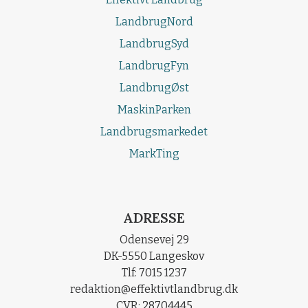
LandbrugNord
LandbrugSyd
LandbrugFyn
LandbrugØst
MaskinParken
Landbrugsmarkedet
MarkTing
ADRESSE
Odensevej 29
DK-5550 Langeskov
Tlf: 7015 1237
redaktion@effektivtlandbrug.dk
CVR: 28704445