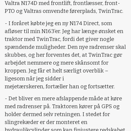
Valtra N174D med frontlift, frontlæsser, front-
PTO og Valtras omvendte førerplads, TwinTrac.
- I foråret købte jeg en ny N174 Direct, som
afløser til min N163’er. Jeg har længe ønsket en
traktor med TwinTrac, fordi det giver nogle
spændende muligheder. Den nye radrenser skal
skubbes, og her forventes det, at TwinTrac gør
arbejdet nemmere og mere skånsomt for
kroppen. Jeg får et helt særligt overblik –
ligesom når jeg sidder i
mejetærskeren, fortæller han og fortsætter.
- Det bliver en mere afslappende måde at køre
med radrenser på. Traktoren kører på GPS og
holder dermed selv retningen. I stedet for
slingrekæder er der monteret en
hydraulikcylinder som kan finjustere redskabet