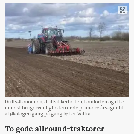
Driftsøkonomien, driftsikkerheden, komforten og ikke
mindst brugervenligheden er de primære årsager til,
at økologen gang på gang køber Valtra.
To gode allround-traktorer