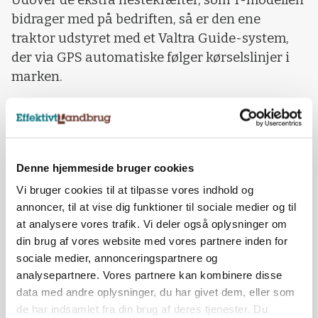
Udover de ekstra hestekræfter, som T-modellen
bidrager med på bedriften, så er den ene
traktor udstyret med et Valtra Guide-system,
der via GPS automatiske følger kørselslinjer i
marken.
- På den ene af T-model-traktorerne har jeg
Valtra Guide. Den kører med plus-minus 10
centimeters nøjagtighed, og det fungerer rigtig
godt til mange opgaver, siger landmanden
Denne hjemmeside bruger cookies
Niels Tvedegaard.
Vi bruger cookies til at tilpasse vores indhold og
annoncer, til at vise dig funktioner til sociale medier og til
at analysere vores trafik. Vi deler også oplysninger om
din brug af vores website med vores partnere inden for
sociale medier, annonceringspartnere og
analysepartnere. Vores partnere kan kombinere disse
data med andre oplysninger, du har givet dem, eller som
de har indsamlet fra din brug af deres tjenester. Du