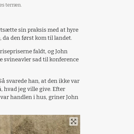
es terræn.
rtsætte sin praksis med at hyre
 da den først kom til landet.
isepriserne faldt, og John
e svineavler sad til konference
Så svarede han, at den ikke var
hvad jeg ville give. Efter
 var handlen i hus, griner John