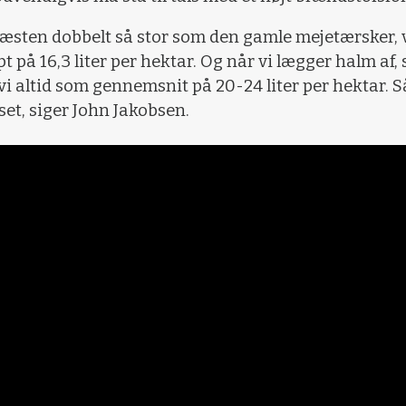
næsten dobbelt så stor som den gamle mejetærsker, v
 pt på 16,3 liter per hektar. Og når vi lægger halm af,
 vi altid som gennemsnit på 20-24 liter per hektar. Så
sset, siger John Jakobsen.