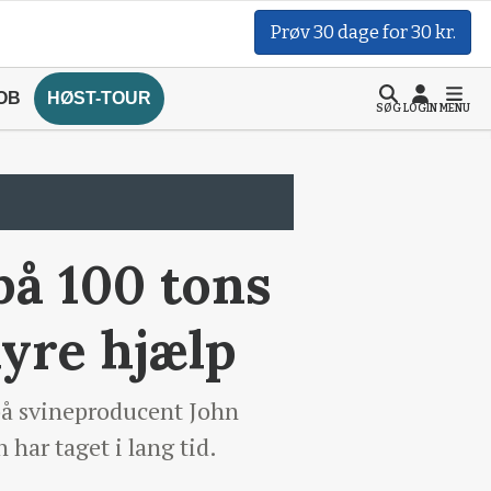
Prøv 30 dage for 30 kr.
OB
HØST-TOUR
SØG
LOGIN
MENU
på 100 tons
hyre hjælp
på svineproducent John
 har taget i lang tid.