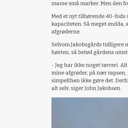
masse små marker. Men den for
Med et nyt tilhørende 40-fods 
kapaciteten. Så meget endda, a
afgrøderne.
Selvom Jakobsgårds tidligere m
høsten, så betød gårdens omstæ
- Jeg har ikke noget tørreri. Al
mine afgrøder, på nær rapsen, gå
simpelthen ikke gøre det. Derfor
alt selv, siger John Jakobsen.