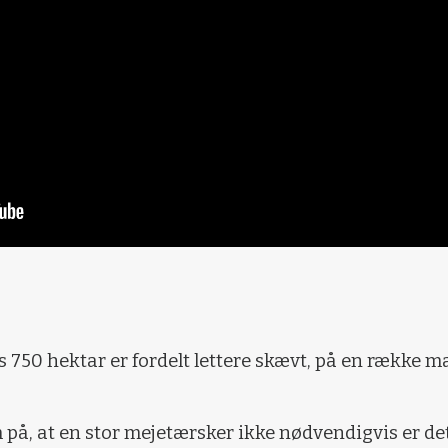
750 hektar er fordelt lettere skævt, på en række m
å, at en stor mejetærsker ikke nødvendigvis er det