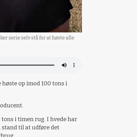
 serie selv stå for at høste alle
e høste op imod 100 tons i
producent.
tons i timen rug. I hvede har
stand til at udføre det
rbrug.