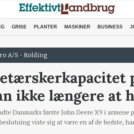
ÆG
GRISE
PLANTER
MASKINER
BUSINESS
J
ro A/S - Kolding
etærskerkapacitet 
n ikke længere at 
endte Danmarks første John Deere X9 i armene 
slutning viste sig at være en af de bedste, han