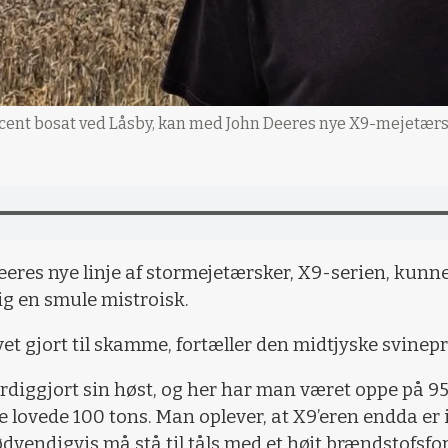
ent bosat ved Låsby, kan med John Deeres nye X9-mejetærsker
eeres nye linje af stormejetærsker, X9-serien, kunn
ig en smule mistroisk.
vet gjort til skamme, fortæller den midtjyske svine
diggjort sin høst, og her har man været oppe på 95 
lovede 100 tons. Man oplever, at X9’eren endda er i 
dvendigvis må stå til tåls med et højt brændstofsfo