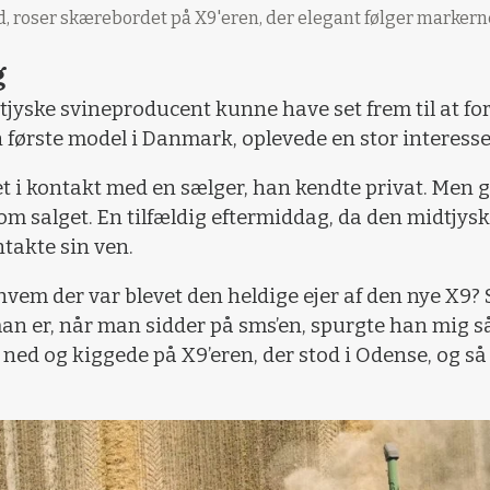
d, roser skærebordet på X9'eren, der elegant følger markern
g
dtjyske svineproducent kunne have set frem til at fo
 første model i Danmark, oplevede en stor interesse,
 i kontakt med en sælger, han kendte privat. Men gr
om salget. En tilfældig eftermiddag, da den midtjysk
ntakte sin ven.
hvem der var blevet den heldige ejer af den nye X9? 
n er, når man sidder på sms’en, spurgte han mig så, 
 ned og kiggede på X9’eren, der stod i Odense, og så