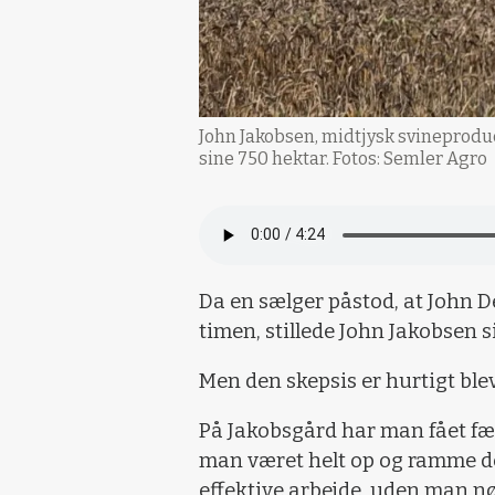
John Jakobsen, midtjysk svineproduc
sine 750 hektar. Fotos: Semler Agro
Da en sælger påstod, at John D
timen, stillede John Jakobsen s
Men den skepsis er hurtigt ble
På Jakobsgård har man fået fær
man været helt op og ramme de 
effektive arbejde, uden man nø