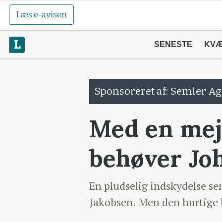
Læs e-avisen
SENESTE
KV
Sponsoreret af: Semler Ag
Med en mej
behøver Joh
En pludselig indskydelse s
Jakobsen. Men den hurtige be