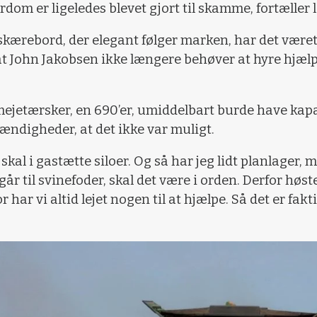
dom er ligeledes blevet gjort til skamme, fortælle
skærebord, der elegant følger marken, har det være
t John Jakobsen ikke længere behøver at hyre hjælp 
ejetærsker, en 690’er, umiddelbart burde have kapac
ndigheder, at det ikke var muligt.
t skal i gastætte siloer. Og så har jeg lidt planlager, 
r til svinefoder, skal det være i orden. Derfor høster
 har vi altid lejet nogen til at hjælpe. Så det er fakt