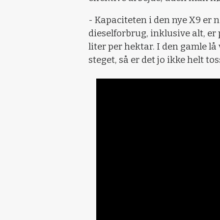
- Kapaciteten i den nye X9 er 
dieselforbrug, inklusive alt, er
liter per hektar. I den gamle lå
steget, så er det jo ikke helt to