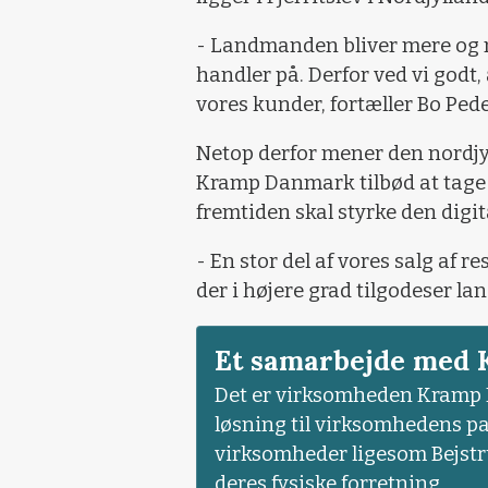
- Landmanden bliver mere og m
handler på. Derfor ved vi godt, 
vores kunder, fortæller Bo Ped
Netop derfor mener den nordjy
Kramp Danmark tilbød at tage 
fremtiden skal styrke den digi
- En stor del af vores salg af re
der i højere grad tilgodeser l
Et samarbejde med
Det er virksomheden Kramp
løsning til virksomhedens p
virksomheder ligesom Bejstru
deres fysiske forretning.