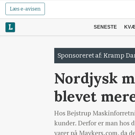
Læs e-avisen
SENESTE
KV
Sponsoreret af: Kramp D
Nordjysk ma
blevet mere
Hos Bejstrup Maskinforretni
kunder. Derfor er man hos de
varer på Maykers.com, da de