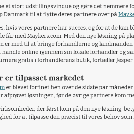
e et stort udstillingsvindue og gøre det nemmere fo
p Danmark til at flytte deres partnere over på
Mayke
, hvis vores partnere har succes, og for at de kan bl
 de får med Maykers.com. Med den nye løsning på pl
 som er med til at bringe forhandlerne og landmande
 handle online igennem sin lokale forhandler og sa
urnere gratis i forhandlerens butik, fortæller Jesper
r er tilpasset markedet
om
er blevet forfinet hen over de sidste par måned
ar afprøvet løsningen, før de øvrige partnere kom 
virksomheder, der først kom på den nye løsning, bety
d for at tilpasse den præcist til vores behov som f