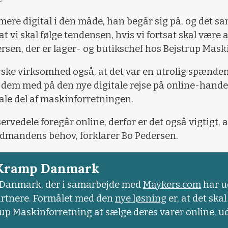
ere digital i den måde, han begår sig på, og det 
at vi skal følge tendensen, hvis vi fortsat skal være a
ersen, der er lager- og butikschef hos Bejstrup Mask
ske virksomhed også, at det var en utrolig spænden
dem med på den nye digitale rejse på online-handel
tale del af maskinforretningen.
servedele foregår online, derfor er det også vigtigt, a
andmandens behov, forklarer Bo Pedersen.
 Kramp Danmark
 Danmark, der i samarbejde med
Maykers.com
har u
artnere. Formålet med den
nye løsning
er, at det sk
p Maskinforretning at sælge deres varer online, ude