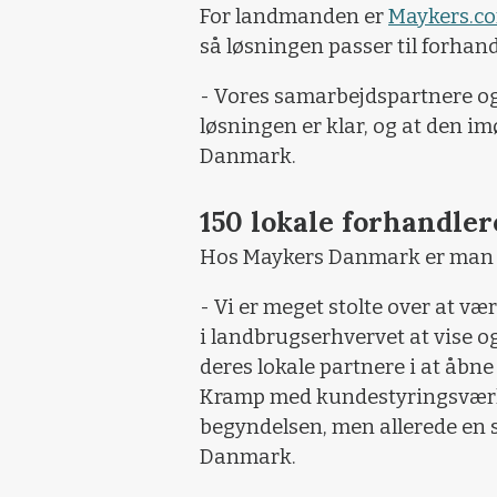
For landmanden er
Maykers.c
så løsningen passer til forhan
- Vores samarbejdspartnere og 
løsningen er klar, og at den i
Danmark.
150 lokale forhandler
Hos Maykers Danmark er man 
- Vi er meget stolte over at væ
i landbrugserhvervet at vise o
deres lokale partnere i at åbn
Kramp med kundestyringsværktø
begyndelsen, men allerede en s
Danmark.