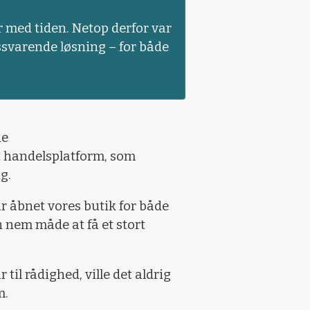
r med tiden. Netop derfor var
ssvarende løsning – for både
ne
t handelsplatform, som
g.
får åbnet vores butik for både
 nem måde at få et stort
til rådighed, ville det aldrig
m.