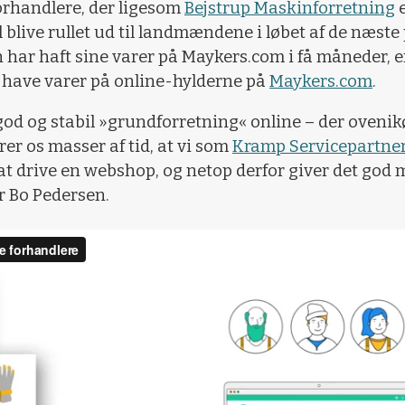
forhandlere, der ligesom
Bejstrup Maskinforretning
til blive rullet ud til landmændene i løbet af de næ
har haft sine varer på Maykers.com i få måneder, er 
t have varer på online-hylderne på
Maykers.com
.
n god og stabil »grundforretning« online – der oveni
rer os masser af tid, at vi som
Kramp Servicepartne
at drive en webshop, og netop derfor giver det god 
r Bo Pedersen.