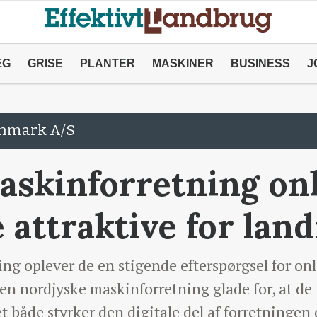
ÆG
GRISE
PLANTER
MASKINER
BUSINESS
J
anmark A/S
skinforretning onl
 attraktive for la
ng oplever de en stigende efterspørgsel for on
n nordjyske maskinforretning glade for, at de f
t både styrker den digitale del af forretningen