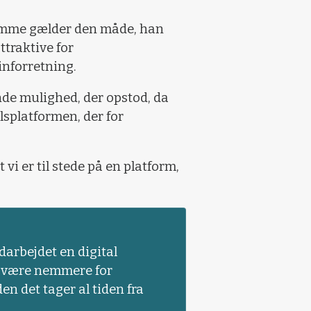
samme gælder den måde, han
ttraktive for
inforretning.
de mulighed, der opstod, da
splatformen, der for
t vi er til stede på en platform,
darbejdet en digital
al være nemmere for
n det tager al tiden fra