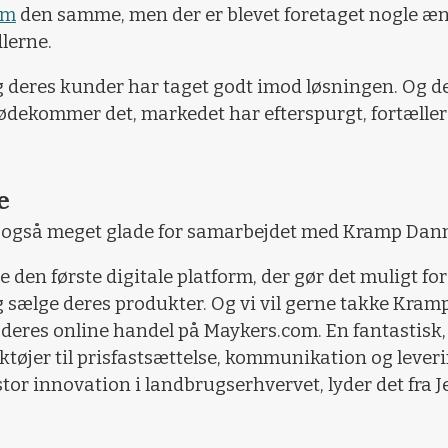
om
den samme, men der er blevet foretaget nogle æ
dlerne.
deres kunder har taget godt imod løsningen. Og det
mødekommer det, markedet har efterspurgt, fortælle
e
også meget glade for samarbejdet med Kramp Dan
re den første digitale platform, der gør det muligt f
g sælge deres produkter. Og vi vil gerne takke Kramp
e deres online handel på Maykers.com. En fantastisk,
jer til prisfastsættelse, kommunikation og levering
tor innovation i landbrugserhvervet, lyder det fra