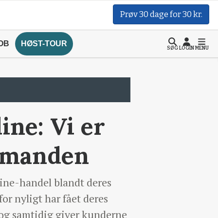
Prøv 30 dage for 30 kr.
OB
HØST-TOUR
SØG
LOGIN
MENU
ine: Vi er
ndmanden
line-handel blandt deres
or nyligt har fået deres
 og samtidig giver kunderne