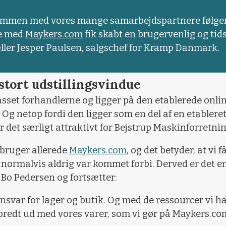
vi sammen med vores mange samarbejdspartnere følge
de med
Maykers.com
fik skabt en brugervenlig og tid
ller Jesper Paulsen, salgschef for Kramp Danmark.
tort udstillingsvindue
passet forhandlerne og ligger på den etablerede onli
Og netop fordi den ligger som en del af en etablere
 det særligt attraktivt for Bejstrup Maskinforretnin
bruger allerede
Maykers.com
, og det betyder, at vi 
ormalvis aldrig var kommet forbi. Derved er det en
 Bo Pedersen og fortsætter:
nsvar for lager og butik. Og med de ressourcer vi har 
 bredt ud med vores varer, som vi gør på Maykers.co