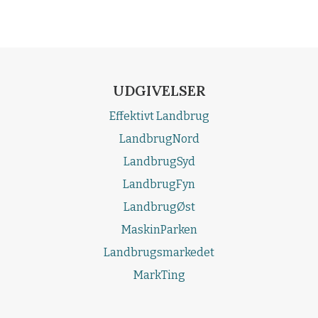
UDGIVELSER
Effektivt Landbrug
LandbrugNord
LandbrugSyd
LandbrugFyn
LandbrugØst
MaskinParken
Landbrugsmarkedet
MarkTing