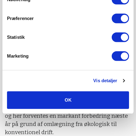
Præferencer
Statistik
Foto: Niels Hougaard
Mere enkelt fremover
Marketing
Arbejdet med ESG-rapporten har været
tidskrævende, men Klaus Kristiansen vurderer,
at det vil være meget mere enkelt fremover.
Vis detaljer
For eksempel vil der blive tale om opdatering af
klimaregnskabet. Her bruges Arlas
OK
beregningsmodel for klimaaftryk pr. kg mælk,
og her forventes en markant forbedring næste
år på grund af omlægning fra økologisk til
konventionel drift.