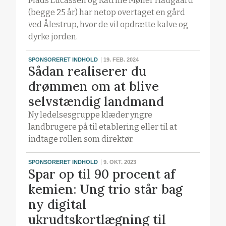
Mads Lucassen og Katrine Møller Haugaard
(begge 25 år) har netop overtaget en gård
ved Ålestrup, hvor de vil opdrætte kalve og
dyrke jorden.
SPONSORERET INDHOLD
19. FEB. 2024
Sådan realiserer du
drømmen om at blive
selvstændig landmand
Ny ledelsesgruppe klæder yngre
landbrugere på til etablering eller til at
indtage rollen som direktør.
SPONSORERET INDHOLD
9. OKT. 2023
Spar op til 90 procent af
kemien: Ung trio står bag
ny digital
ukrudtskortlægning til