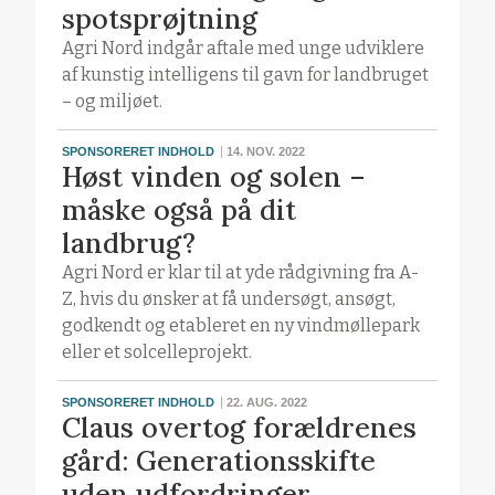
spotsprøjtning
Agri Nord indgår aftale med unge udviklere
af kunstig intelligens til gavn for landbruget
– og miljøet.
SPONSORERET INDHOLD
14. NOV. 2022
Høst vinden og solen –
måske også på dit
landbrug?
Agri Nord er klar til at yde rådgivning fra A-
Z, hvis du ønsker at få undersøgt, ansøgt,
godkendt og etableret en ny vindmøllepark
eller et solcelleprojekt.
SPONSORERET INDHOLD
22. AUG. 2022
Claus overtog forældrenes
gård: Generationsskifte
uden udfordringer