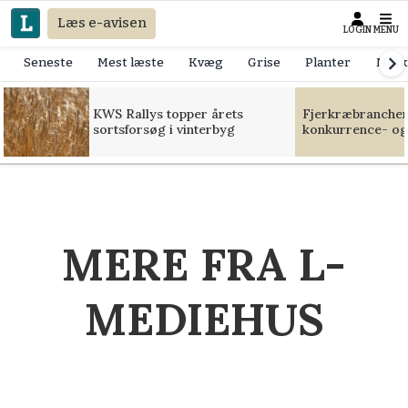
Læs e-avisen
LOGIN
MENU
Seneste
Mest læste
Kvæg
Grise
Planter
Mask
KWS Rallys topper årets
Fjerkræbranchen:
sortsforsøg i vinterbyg
konkurrence- og
MERE FRA L-
MEDIEHUS