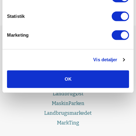
Statistik
Marketing
UDGIVELSER
Effektivt Landbrug
Vis detaljer
LandbrugNord
LandbrugSyd
OK
LandbrugFyn
LandbrugØst
MaskinParken
Landbrugsmarkedet
MarkTing