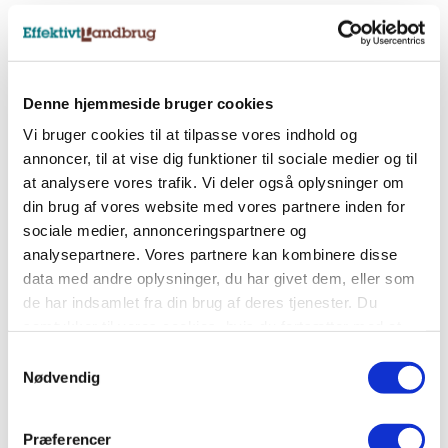
Nyhedsbreve
Tilmeld dig et af vores nyhedsbreve, og få
Denne hjemmeside bruger cookies
landbrugets vigtigste nyheder direkte i indbakken.
Vi bruger cookies til at tilpasse vores indhold og
annoncer, til at vise dig funktioner til sociale medier og til
at analysere vores trafik. Vi deler også oplysninger om
Tilmeld nyhedsbrev
din brug af vores website med vores partnere inden for
sociale medier, annonceringspartnere og
analysepartnere. Vores partnere kan kombinere disse
Sociale medier
data med andre oplysninger, du har givet dem, eller som
de har indsamlet fra din brug af deres tjenester. Du
Følg os på Facebook, LinkedIn og Instagram og få
samtykker til vores cookies, hvis du fortsætter med at
alle landbrugets vigtigste nyheder.
anvende vores hjemmeside.
Samtykkevalg
Nødvendig
Præferencer