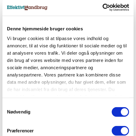
Nyhedsbreve
Tilmeld dig et af vores nyhedsbreve, og få
Denne hjemmeside bruger cookies
landbrugets vigtigste nyheder direkte i indbakken.
Vi bruger cookies til at tilpasse vores indhold og
annoncer, til at vise dig funktioner til sociale medier og til
at analysere vores trafik. Vi deler også oplysninger om
Tilmeld nyhedsbrev
din brug af vores website med vores partnere inden for
sociale medier, annonceringspartnere og
analysepartnere. Vores partnere kan kombinere disse
Sociale medier
data med andre oplysninger, du har givet dem, eller som
Følg os på Facebook, LinkedIn og Instagram og få
de har indsamlet fra din brug af deres tjenester. Du
alle landbrugets vigtigste nyheder.
samtykker til vores cookies, hvis du fortsætter med at
anvende vores hjemmeside.
Samtykkevalg
Nødvendig
Præferencer