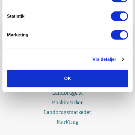
Statistik
Marketing
UDGIVELSER
Effektivt Landbrug
Vis detaljer
LandbrugNord
LandbrugSyd
OK
LandbrugFyn
LandbrugØst
MaskinParken
Landbrugsmarkedet
MarkTing