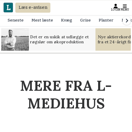
Læs e-avisen
LOGIN
MENU
Seneste
Mest læste
Kvæg
Grise
Planter
Mask
Det er en uskik at udlægge et
Nye aktierekorde
røgslør om økoproduktion
fra et 24-årigt f
MERE FRA L-
MEDIEHUS