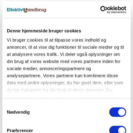
Nyhedsbreve
Tilmeld dig et af vores nyhedsbreve, og få
Denne hjemmeside bruger cookies
landbrugets vigtigste nyheder direkte i indbakken.
Vi bruger cookies til at tilpasse vores indhold og
annoncer, til at vise dig funktioner til sociale medier og til
at analysere vores trafik. Vi deler også oplysninger om
Tilmeld nyhedsbrev
din brug af vores website med vores partnere inden for
sociale medier, annonceringspartnere og
analysepartnere. Vores partnere kan kombinere disse
Sociale medier
data med andre oplysninger, du har givet dem, eller som
de har indsamlet fra din brug af deres tjenester. Du
Følg os på Facebook, LinkedIn og Instagram og få
samtykker til vores cookies, hvis du fortsætter med at
alle landbrugets vigtigste nyheder.
anvende vores hjemmeside.
Samtykkevalg
Nødvendig
Præferencer