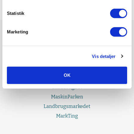
Statistik
Marketing
UDGIVELSER
Effektivt Landbrug
Vis detaljer
LandbrugNord
LandbrugSyd
OK
LandbrugFyn
LandbrugØst
MaskinParken
Landbrugsmarkedet
MarkTing