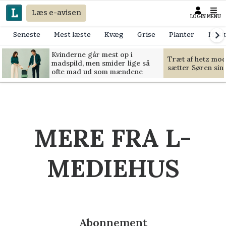
Læs e-avisen
LOGIN
MENU
Seneste
Mest læste
Kvæg
Grise
Planter
Mask
Kvinderne går mest op i
Træt af hetz mo
madspild, men smider lige så
sætter Søren sin g
ofte mad ud som mændene
MERE FRA L-
MEDIEHUS
Abonnement