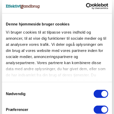
Nyhedsbreve
Tilmeld dig et af vores nyhedsbreve, og få
Denne hjemmeside bruger cookies
landbrugets vigtigste nyheder direkte i indbakken.
Vi bruger cookies til at tilpasse vores indhold og
annoncer, til at vise dig funktioner til sociale medier og til
at analysere vores trafik. Vi deler også oplysninger om
Tilmeld nyhedsbrev
din brug af vores website med vores partnere inden for
sociale medier, annonceringspartnere og
analysepartnere. Vores partnere kan kombinere disse
Sociale medier
data med andre oplysninger, du har givet dem, eller som
Følg os på Facebook, LinkedIn og Instagram og få
de har indsamlet fra din brug af deres tjenester. Du
alle landbrugets vigtigste nyheder.
samtykker til vores cookies, hvis du fortsætter med at
anvende vores hjemmeside.
Samtykkevalg
Nødvendig
Præferencer