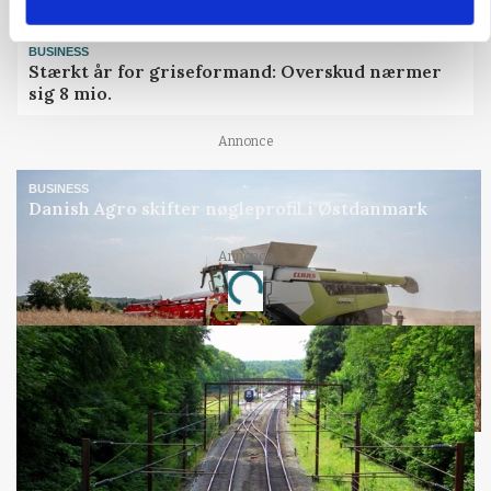
BUSINESS
Stærkt år for griseformand: Overskud nærmer
sig 8 mio.
Annonce
BUSINESS
Danish Agro skifter nøgleprofil i Østdanmark
Annonce
Loading...