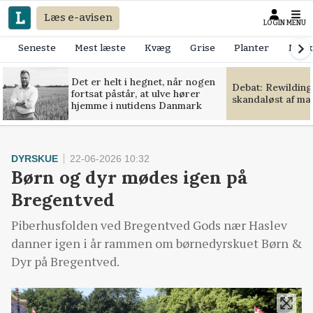
Læs e-avisen
LOGIN
MENU
Seneste
Mest læste
Kvæg
Grise
Planter
Mask
Det er helt i hegnet, når nogen
Debat: Rewilding
fortsat påstår, at ulve hører
skandaløst af m
hjemme i nutidens Danmark
DYRSKUE
22-06-2026 10:32
Børn og dyr mødes igen på
Bregentved
Piberhusfolden ved Bregentved Gods nær Haslev
danner igen i år rammen om børnedyrskuet Børn &
Dyr på Bregentved.