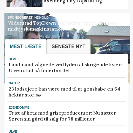
Axelborg i ny topstilling
SPONSORERET INDHOLD
Väderstad TopDown 500 løfter oppetiden hos
midtjysk maskinstation
MEST LÆSTE
SENESTE NYT
ULVE
Landmand vågnede ved lyden af skrigende kvier:
Ulven stod på foderbordet
NATUR
23 lodsejere kan være med til at genskabe en 64
hektar stor sø
EJENDOMME
Træt af hetz mod griseproducenter: Nu sætter
Søren sin gård til salg for 78 millioner
ULVE