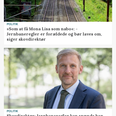
POLITIK
»Som at få Mona Lisa som nabo«: -
Jernbaneregler er forældede og bør laves om,
siger skovdirektør
POLITIK
Skovdirektør: Jernbaneregler kan spænde ben