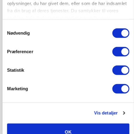
oplysninger, du har givet dem, eller som de har indsamlet
fra din brug af deres tjenester. Du samtykker til vores
cookies, hvis du fortsætter med at anvende vores
hjemmeside.
Samtykkevalg
Nødvendig
PLANTER
Grøntsagsproduktion presset af kvælstofkrav:
Præferencer
Seks hektar brak for én hektar porrer
Annonce
Statistik
Marketing
Vis detaljer
OK