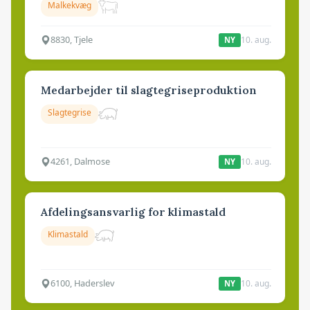
Malkekvæg
8830, Tjele
10. aug.
NY
Medarbejder til slagtegriseproduktion
Slagtegrise
4261, Dalmose
10. aug.
NY
Afdelingsansvarlig for klimastald
Klimastald
6100, Haderslev
10. aug.
NY