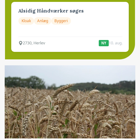
Alsidig Håndværker søges
Kloak
Anlæg
Byggeri
2730, Herlev
10. aug.
NY