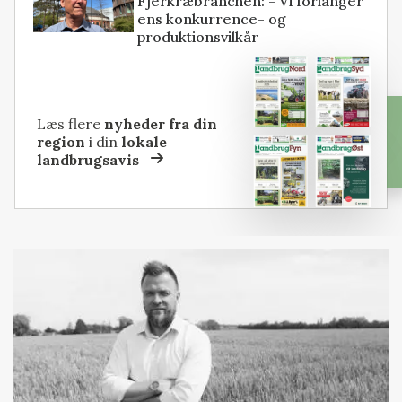
Fjerkræbranchen: - Vi forlanger
ens konkurrence- og
produktionsvilkår
Læs flere
nyheder fra din
region
i din
lokale
landbrugsavis