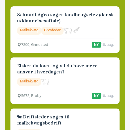
Schmidt Agro søger landbrugselev (dansk
uddannelsesaftale)
Malkekvæg
Grovfoder
7200, Grindsted
10. aug.
NY
Elsker du køer, og vil du have mere
ansvar i hverdagen?
Malkekvæg
5672, Broby
10. aug.
NY
🐄 Driftsleder søges til
malkekvægsbedrift