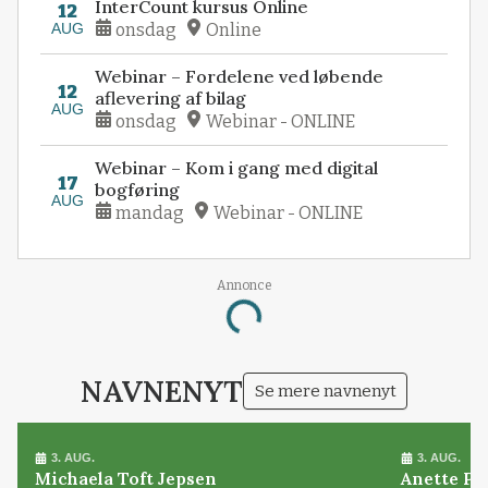
InterCount kursus Online
12
AUG
onsdag
Online
Webinar – Fordelene ved løbende
12
aflevering af bilag
AUG
onsdag
Webinar - ONLINE
Webinar – Kom i gang med digital
17
bogføring
AUG
mandag
Webinar - ONLINE
Annonce
Loading...
NAVNENYT
Se mere navnenyt
3. AUG.
3. AUG.
Michaela Toft Jepsen
Anette Pl