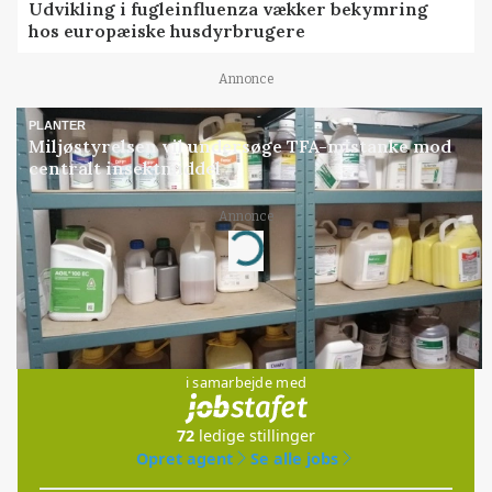
Udvikling i fugleinfluenza vækker bekymring
hos europæiske husdyrbrugere
Annonce
PLANTER
Miljøstyrelsen vil undersøge TFA-mistanke mod
centralt insektmiddel
Annonce
Loading...
Jobs
i samarbejde med
72
ledige stillinger
Opret agent
Se alle jobs