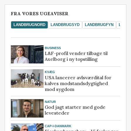
FRA VORES UGEAVISER
LANDBRUGNORD
LANDBRUGSYD
LANDBRUGFYN
LAND
BUSINESS
L&F-profil vender tilbage til
Axelborg i ny topstilling
KVÆG
USA lancerer avlsværdital for
kalves modstandsdygtighed
mod sygdom
NATUR
God jagt starter med gode
levesteder
CAP-I-DANMARK