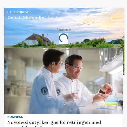
LÆSERBREVE
Debat: Slutspillet for dansk landbrug er i gang
Annonce
Loading...
BUSINESS
Novonesis styrker gærforretningen med