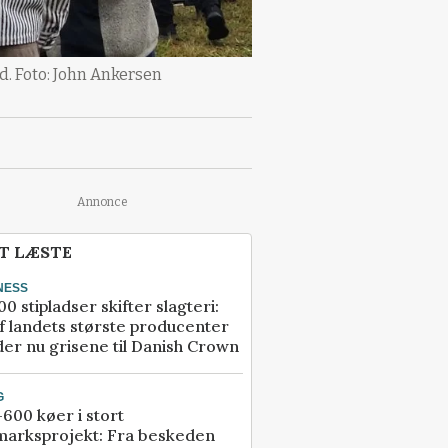
rd. Foto: John Ankersen
Annonce
T LÆSTE
NESS
00 stipladser skifter slagteri:
f landets største producenter
er nu grisene til Danish Crown
G
600 køer i stort
marksprojekt: Fra beskeden