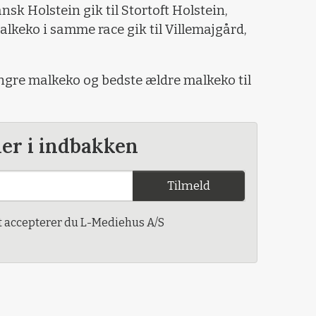
sk Holstein gik til Stortoft Holstein,
keko i samme race gik til Villemajgård,
ngre malkeko og bedste ældre malkeko til
der i indbakken
Tilmeld
t accepterer du L-Mediehus A/S