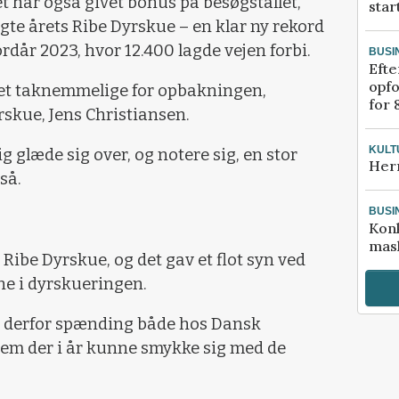
t har også givet bonus på besøgstallet,
star
gte årets Ribe Dyrskue – en klar ny rekord
kordår 2023, hvor 12.400 lagde vejen forbi.
BUSI
Efte
opfo
eget taknemmelige for opbakningen,
for 
rskue, Jens Christiansen.
KULT
glæde sig over, og notere sig, en stor
Her
så.
BUSI
Kon
mask
 Ribe Dyrskue, og det gav et flot syn ved
e i dyrskueringen.
r derfor spænding både hos Dansk
hvem der i år kunne smykke sig med de