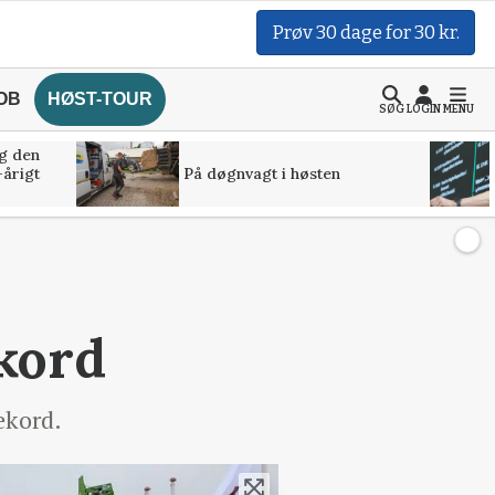
Prøv 30 dage for 30 kr.
OB
HØST-TOUR
SØG
LOGIN
MENU
g den
-årigt
På døgnvagt i høsten
kord
ekord.