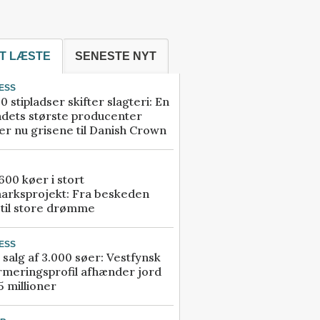
T LÆSTE
SENESTE NYT
ESS
0 stipladser skifter slagteri: En
ndets største producenter
r nu grisene til Danish Crown
00 køer i stort
arksprojekt: Fra beskeden
 til store drømme
ESS
 salg af 3.000 søer: Vestfynsk
rmeringsprofil afhænder jord
5 millioner