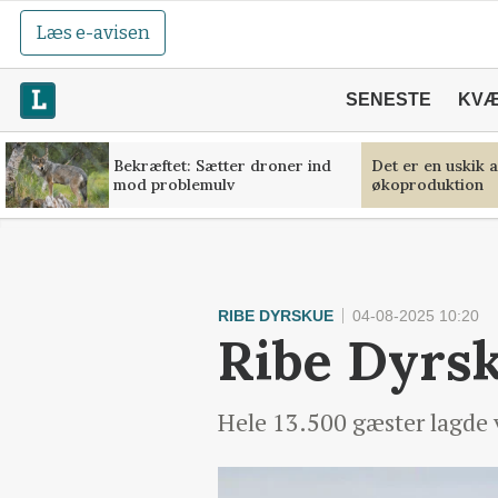
Læs e-avisen
SENESTE
KV
Bekræftet: Sætter droner ind
Det er en uskik 
mod problemulv
økoproduktion
RIBE DYRSKUE
04-08-2025 10:20
Ribe Dyrsk
Hele 13.500 gæster lagde v