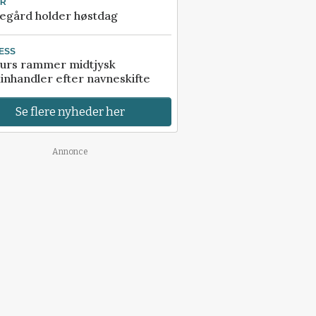
UR
egård holder høstdag
ESS
urs rammer midtjysk
inhandler efter navneskifte
Se flere nyheder her
Annonce