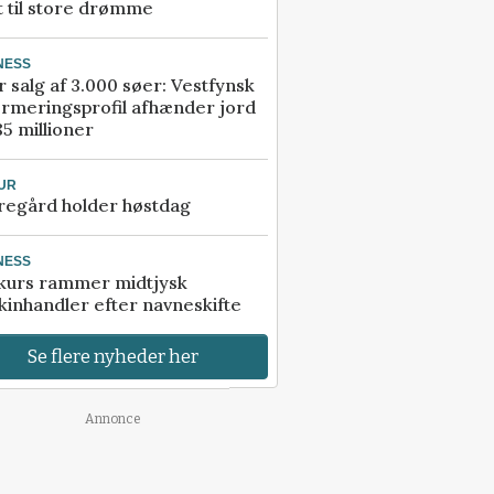
t til store drømme
NESS
r salg af 3.000 søer: Vestfynsk
rmeringsprofil afhænder jord
85 millioner
UR
regård holder høstdag
NESS
kurs rammer midtjysk
inhandler efter navneskifte
Se flere nyheder her
Annonce