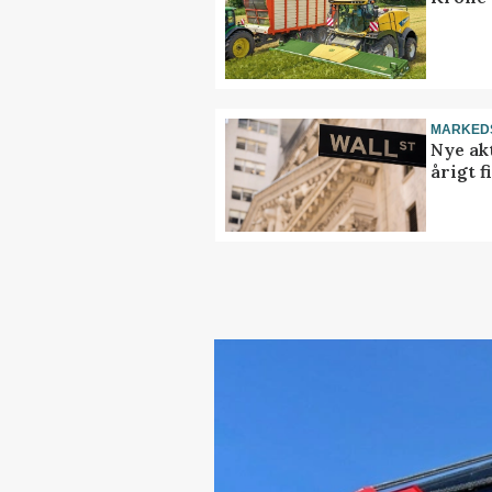
MARKED
Nye akt
årigt 