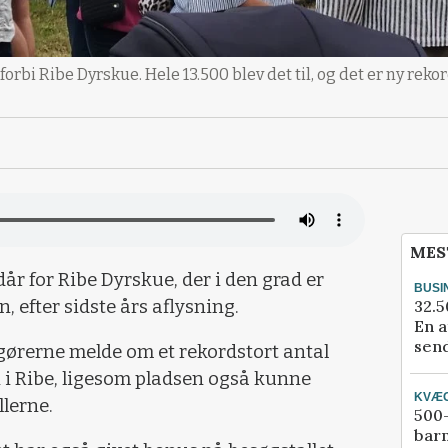
rbi Ribe Dyrskue. Hele 13.500 blev det til, og det er ny reko
MES
dår for Ribe Dyrskue, der i den grad er
BUSI
32.5
 efter sidste års aflysning.
En a
send
gørerne melde om et rekordstort antal
 i Ribe, ligesom pladsen også kunne
KVÆ
llerne.
500-
bar