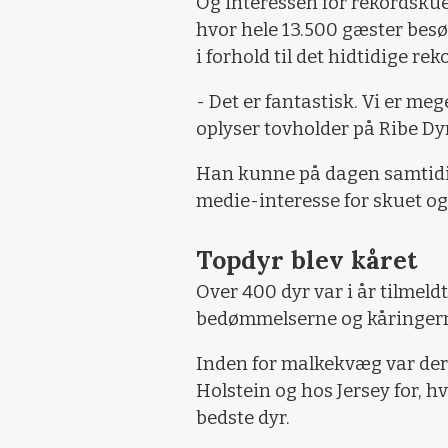
Og interessen for rekordskue
hvor hele 13.500 gæster besø
i forhold til det hidtidige re
- Det er fantastisk. Vi er m
oplyser tovholder på Ribe Dy
Han kunne på dagen samtidig 
medie-interesse for skuet og
Topdyr blev kåret
Over 400 dyr var i år tilmeldt
bedømmelserne og kåringern
Inden for malkekvæg var de
Holstein og hos Jersey for, 
bedste dyr.