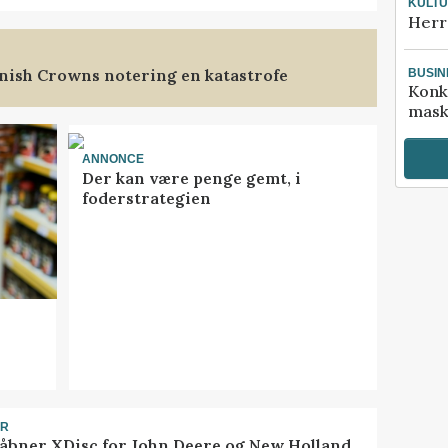
KULT
Herr
nish Crowns notering en katastrofe
BUSIN
Konk
mask
ANNONCE
Der kan være penge gemt, i
foderstrategien
ER
åbner XDisc for John Deere og New Holland