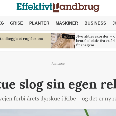
ÆG
GRISE
PLANTER
MASKINER
BUSINESS
J
Nye aktierekorder – o
at udlægge et røgslør om
brutale lektie fra et 24
finansgeni
Annonce
ue slog sin egen re
ejen forbi årets dyrskue i Ribe – og det er ny r