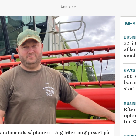
Annonce
MES
BUSIN
32.50
af la
sende
KVÆG
500-6
barm
start
BUSIN
Efter
opfo
for 8
andmænds såplaner: - Jeg føler mig pisset på