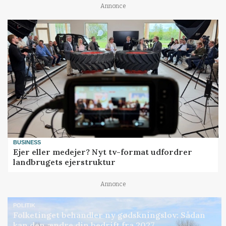
Annonce
BUSINESS
Ejer eller medejer? Nyt tv-format udfordrer
landbrugets ejerstruktur
Annonce
POLITIK
Folketinget behandler ny gødskningslov: Sådan
kan den ændre din bedrift fra 2027