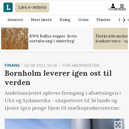
Læs e-avisen
LOGIN
MENU
Seneste
Mest læste
Kvæg
Grise
Planter
Mask
KWS Rallys topper årets
Fjerkræbranchen:
sortsforsøg i vinterbyg
konkurrence- og
FINANS
02-08-2021 10:26
FOR ABONNENTER
Bornholm leverer igen ost til
verden
Andelsmejeriet oplever fremgang i afsætningen i
USA og Sydamerika – eksporterer til 36 lande og
tjener igen penge hjem til mælkeproducenterne.