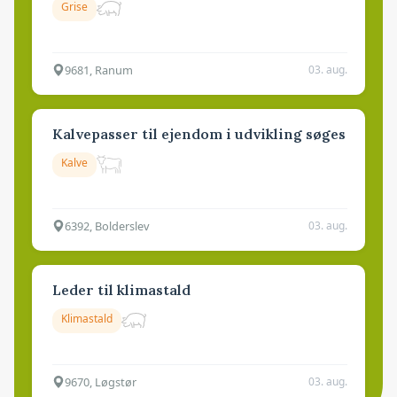
Grise
9681, Ranum
03. aug.
Kalvepasser til ejendom i udvikling søges
Kalve
6392, Bolderslev
03. aug.
Leder til klimastald
Klimastald
9670, Løgstør
03. aug.