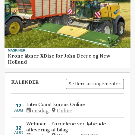
MASKINER
Krone åbner XDisc for John Deere og New
Holland
KALENDER
Se flere arrangementer
InterCount kursus Online
12
AUG
onsdag
Online
Webinar – Fordelene ved løbende
12
aflevering af bilag
AUG