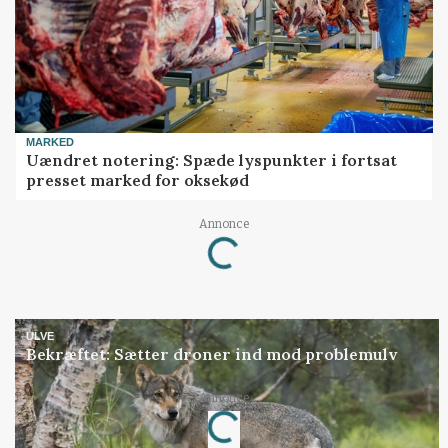
MARKED
Uændret notering: Spæde lyspunkter i fortsat
presset marked for oksekød
Annonce
Loading...
ULVE
Bekræftet: Sætter droner ind mod problemulv
Annonce
Loading...