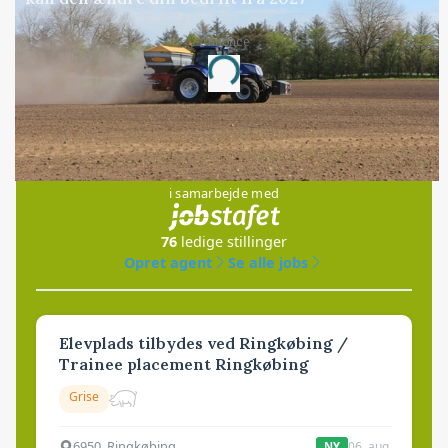
Annonce
Loading...
Jobs
i samarbejde med
76
ledige stillinger
Opret agent
Se alle jobs
Elevplads tilbydes ved Ringkøbing /
Trainee placement Ringkøbing
Grise
6950, Ringkøbing
06. aug.
NY