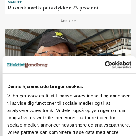
MARKED
Russisk mælkepris dykker 23 procent
Annonce
Denne hjemmeside bruger cookies
Vi bruger cookies til at tilpasse vores indhold og annoncer,
til at vise dig funktioner til sociale medier og til at
POLITIK
»Nu stopper I«: Landbrugsdebattør og
analysere vores trafik. Vi deler også oplysninger om din
protestgruppe vil demonstrere mod ny
brug af vores website med vores partnere inden for
gødskningslov
sociale medier, annonceringspartnere og analysepartnere.
Vores partnere kan kombinere disse data med andre
Annonce