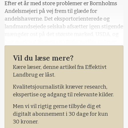
Efter et år med store problemer er Bornholms
Andelsmejeri på vej frem til glæde for
andelshaverne. Det eksportorienterede og
landmandsejede selskab afsætter igen stigende
mængder ost på det største marked, USDA, og
har markant fremgang i Sydamerika, oplyser
selskabets direktør, Per Olesen.
Vil du læse mere?
Kære læser, denne artikel fra Effektivt
Landbrug er låst.
Kvalitetsjournalistik kræver research,
ekspertise og adgang til relevante kilder.
Men vi vil rigtig gerne tilbyde dig et
digitalt abonnement i 30 dage for kun
30 kroner.