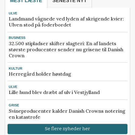
MEST LÆSTE
SENESTE NYT
ULVE
Landmand vågnede ved lyden af skrigende kvier:
Ulven stod på foderbordet
BUSINESS
32.500 stipladser skifter slagteri: En af landets
største producenter sender nu grisene til Danish
Crown
KULTUR
Herregård holder høstdag
ULVE
Lille hund blev dræbt af ulv i Vestjylland
GRISE
Svineproducenter kalder Danish Crowns notering
en katastrofe
Se flere nyheder her