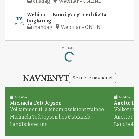
onsdag
Webinar - ONLINE
Webinar – Kom i gang med digital
17
bogføring
AUG
mandag
Webinar - ONLINE
Annonce
Loading...
NAVNENYT
Se mere navnenyt
3. AUG.
3. AUG.
Michaela Toft Jepsen
Anette Pl
Velkommen til økonomiassistent trainee
Velkommen 
Michaela Toft Jepsen hos Østdansk
Anette Pl
Landboforening
Landbofor