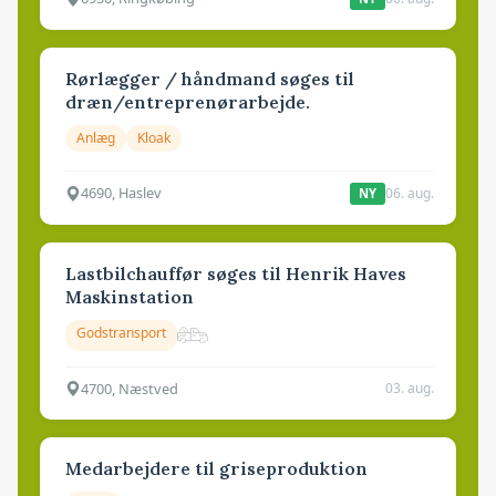
Rørlægger / håndmand søges til
dræn/entreprenørarbejde.
Anlæg
Kloak
4690, Haslev
06. aug.
NY
Lastbilchauffør søges til Henrik Haves
Maskinstation
Godstransport
4700, Næstved
03. aug.
Medarbejdere til griseproduktion