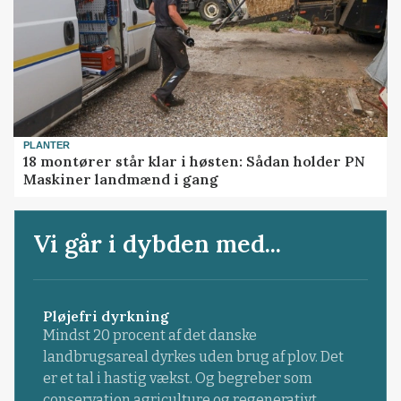
PLANTER
18 montører står klar i høsten: Sådan holder PN
Maskiner landmænd i gang
Vi går i dybden med...
Pløjefri dyrkning
Mindst 20 procent af det danske
landbrugsareal dyrkes uden brug af plov. Det
er et tal i hastig vækst. Og begreber som
conservation agriculture og regenerativt