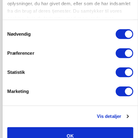
oplysninger, du har givet dem, eller som de har indsamlet
fra din brug af deres tjenester. Du samtykker til vores
KVÆG
Snart kan man søge tilskud til naturprojekter
cookies, hvis du fortsætter med at anvende vores
hjemmeside.
Samtykkevalg
Annonce
Nødvendig
Loading...
Præferencer
Statistik
Marketing
Vis detaljer
PLANTER
Før såmaskinen kører: Her er efterårets største
OK
skadedyrsrisici