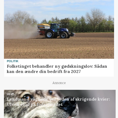
POLITIK
Folketinget behandler ny gødskningslov: Sådan
kan den ændre din bedrift fra 2027
Annonce
ULVE
Landmand vågnede ved lyden af skrigende kvier:
Ulven stod på foderbordet
Annonce