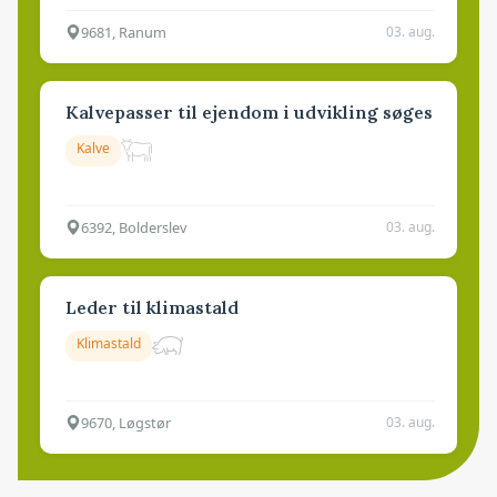
9681, Ranum
03. aug.
Kalvepasser til ejendom i udvikling søges
Kalve
6392, Bolderslev
03. aug.
Leder til klimastald
Klimastald
9670, Løgstør
03. aug.