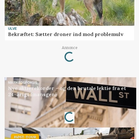
ULVE
Bekræftet: Sætter droner ind mod problemulv
Loading...
Annonce
MARKEDSFOKUS
Nye aktierekorder – og den brutale lektie fra et
24-årigt finansgeni
Loading...
Annonce
HØST-TOUR