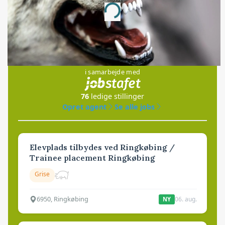
Loading...
Jobs
i samarbejde med
76
ledige stillinger
Opret agent
Se alle jobs
Elevplads tilbydes ved Ringkøbing /
Trainee placement Ringkøbing
Grise
6950, Ringkøbing
06. aug.
NY