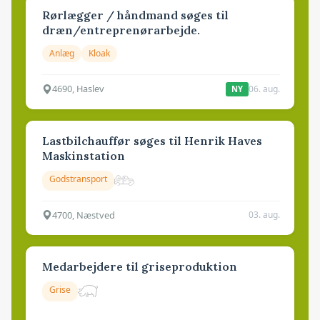
Rørlægger / håndmand søges til
dræn/entreprenørarbejde.
Anlæg
Kloak
4690, Haslev
06. aug.
NY
Lastbilchauffør søges til Henrik Haves
Maskinstation
Godstransport
4700, Næstved
03. aug.
Medarbejdere til griseproduktion
Grise