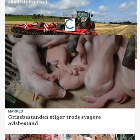
skadedyrsrisici
Loading...
Annonce
MARKED
Grisebestanden stiger trods svagere
avlsbestand