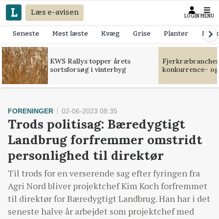
Læs e-avisen
LOGIN
MENU
Seneste
Mest læste
Kvæg
Grise
Planter
Mask
KWS Rallys topper årets
Fjerkræbranchen:
sortsforsøg i vinterbyg
konkurrence- og
FORENINGER
02-06-2023 08:35
Trods politisag: Bæredygtigt
Landbrug forfremmer omstridt
personlighed til direktør
Til trods for en verserende sag efter fyringen fra
Agri Nord bliver projektchef Kim Koch forfremmet
til direktør for Bæredygtigt Landbrug. Han har i det
seneste halve år arbejdet som projektchef med