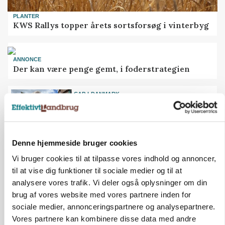
PLANTER
KWS Rallys topper årets sortsforsøg i vinterbyg
ANNONCE
Der kan være penge gemt, i foderstrategien
CAP-I-DANMARK
Fjerkræbranchen: - Vi forlanger
ens konkurrence- og
produktionsvilkår
Denne hjemmeside bruger cookies
LEDER
Det er en uskik at udlægge et
Vi bruger cookies til at tilpasse vores indhold og annoncer,
røgslør om økoproduktion
til at vise dig funktioner til sociale medier og til at
analysere vores trafik. Vi deler også oplysninger om din
brug af vores website med vores partnere inden for
MEST LÆSTE
SENESTE NYT
sociale medier, annonceringspartnere og analysepartnere.
Vores partnere kan kombinere disse data med andre
ULVE