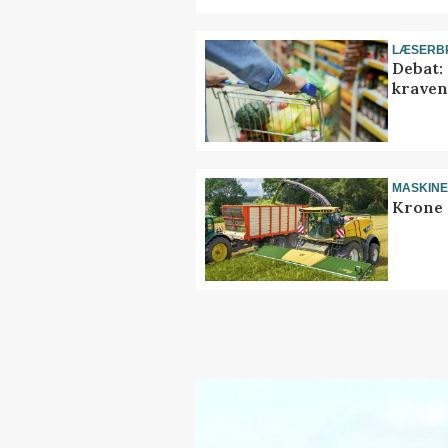
LÆSERB
Debat:
kravene
MASKIN
Krone 