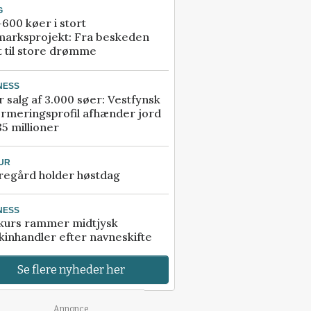
G
600 køer i stort
marksprojekt: Fra beskeden
t til store drømme
NESS
r salg af 3.000 søer: Vestfynsk
rmeringsprofil afhænder jord
85 millioner
UR
regård holder høstdag
NESS
kurs rammer midtjysk
inhandler efter navneskifte
Se flere nyheder her
Annonce