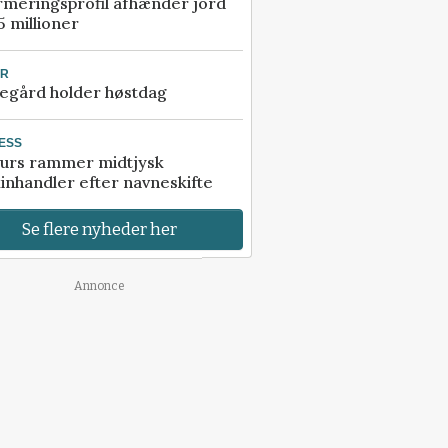
rmeringsprofil afhænder jord
5 millioner
UR
egård holder høstdag
ESS
urs rammer midtjysk
inhandler efter navneskifte
Se flere nyheder her
Annonce