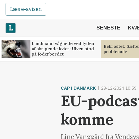
Læs e-avisen
SENESTE
KV
Landmand vågnede ved lyden
Bekræftet: Sætt
af skrigende kvier: Ulven stod
problemulv
på foderbordet
CAP I DANMARK
29-12-2024 10:59
EU-podcast 
komme
Line Vanggård fra Vendsyss