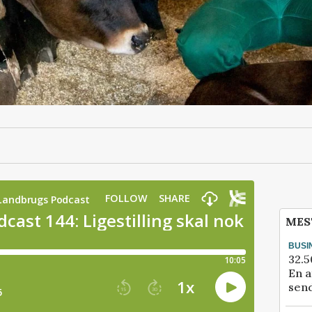
MES
BUSI
32.5
En a
send