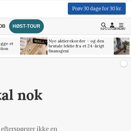
Prøv 30 dage for 30 kr.
OB
HØST-TOUR
SØG
LOGIN
MENU
Nye aktierekorder – og den
ægge et
brutale lektie fra et 24-årigt
tion
finansgeni
kal nok
 efterspørger ikke en