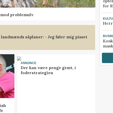
opfo
for 8
d mod problemulv
KULT
Herr
landmænds såplaner: - Jeg føler mig pisset
BUSIN
Konk
mask
ANNONCE
Der kan være penge gemt, i
foderstrategien
ish
fe