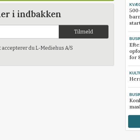
KVÆ
500-
der i indbakken
bar
star
Tilmeld
BUSI
Efte
t accepterer du L-Mediehus A/S
opfo
for 
KULT
Her
BUSI
Kon
mask