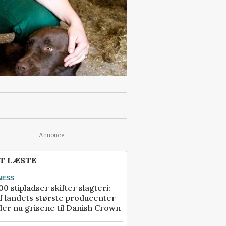
Annonce
T LÆSTE
NESS
00 stipladser skifter slagteri:
f landets største producenter
er nu grisene til Danish Crown