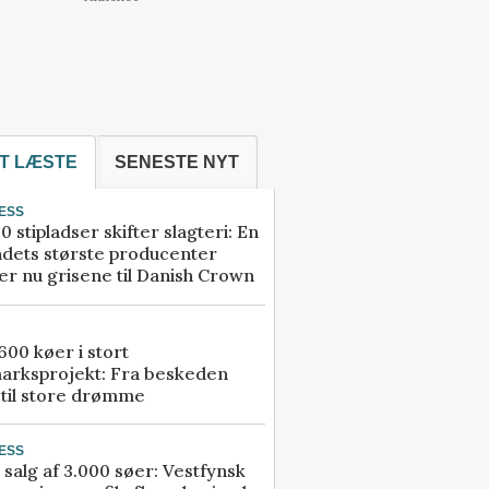
T LÆSTE
SENESTE NYT
ESS
0 stipladser skifter slagteri: En
ndets største producenter
r nu grisene til Danish Crown
00 køer i stort
arksprojekt: Fra beskeden
 til store drømme
ESS
 salg af 3.000 søer: Vestfynsk