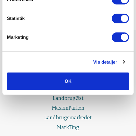
Statistik
Marketing
UDGIVELSER
Effektivt Landbrug
Vis detaljer
LandbrugNord
LandbrugSyd
OK
LandbrugFyn
LandbrugØst
MaskinParken
Landbrugsmarkedet
MarkTing