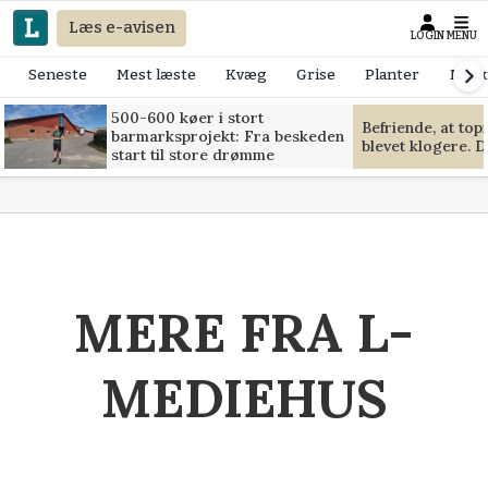
Læs e-avisen
LOGIN
MENU
Seneste
Mest læste
Kvæg
Grise
Planter
Mask
500-600 køer i stort
Befriende, at to
barmarksprojekt: Fra beskeden
blevet klogere. D
start til store drømme
MERE FRA L-
MEDIEHUS