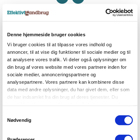
Nyhedsbreve
Denne hjemmeside bruger cookies
Tilmeld dig et af vores nyhedsbreve, og få
landbrugets vigtigste nyheder direkte i indbakken.
Vi bruger cookies til at tilpasse vores indhold og
annoncer, til at vise dig funktioner til sociale medier og til
at analysere vores trafik. Vi deler også oplysninger om
Tilmeld nyhedsbrev
din brug af vores website med vores partnere inden for
sociale medier, annonceringspartnere og
analysepartnere. Vores partnere kan kombinere disse
Sociale medier
data med andre oplysninger, du har givet dem, eller som
de har indsamlet fra din brug af deres tjenester. Du
Følg os på Facebook, LinkedIn og Instagram og få
samtykker til vores cookies, hvis du fortsætter med at
alle landbrugets vigtigste nyheder.
anvende vores hjemmeside.
Samtykkevalg
Nødvendig
Præferencer