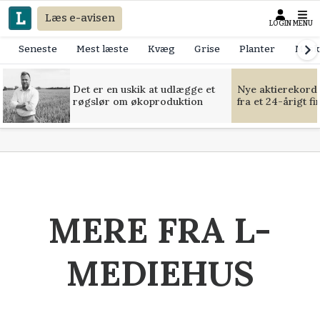
Læs e-avisen
LOGIN
MENU
Seneste
Mest læste
Kvæg
Grise
Planter
Mask
Det er en uskik at udlægge et
Nye aktierekorde
røgslør om økoproduktion
fra et 24-årigt f
MERE FRA L-
MEDIEHUS