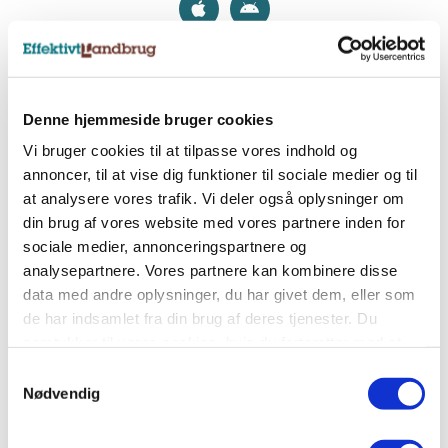
Nyhedsbreve
Denne hjemmeside bruger cookies
Tilmeld dig et af vores nyhedsbreve, og få
Vi bruger cookies til at tilpasse vores indhold og
landbrugets vigtigste nyheder direkte i indbakken.
annoncer, til at vise dig funktioner til sociale medier og til
at analysere vores trafik. Vi deler også oplysninger om
din brug af vores website med vores partnere inden for
Tilmeld nyhedsbrev
sociale medier, annonceringspartnere og
analysepartnere. Vores partnere kan kombinere disse
data med andre oplysninger, du har givet dem, eller som
Sociale medier
de har indsamlet fra din brug af deres tjenester. Du
Følg os på Facebook, LinkedIn og Instagram og få
samtykker til vores cookies, hvis du fortsætter med at
alle landbrugets vigtigste nyheder.
anvende vores hjemmeside.
Samtykkevalg
Nødvendig