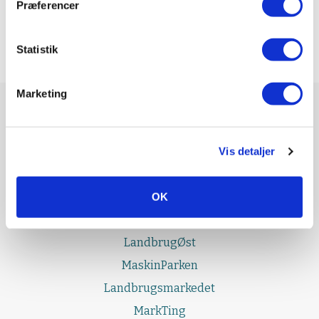
Præferencer
Statistik
Marketing
UDGIVELSER
Effektivt Landbrug
Vis detaljer
LandbrugNord
OK
LandbrugSyd
LandbrugFyn
LandbrugØst
MaskinParken
Landbrugsmarkedet
MarkTing