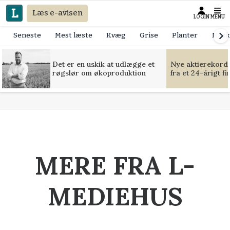
Læs e-avisen
LOGIN
MENU
Seneste
Mest læste
Kvæg
Grise
Planter
Mask
Det er en uskik at udlægge et
Nye aktierekorde
røgslør om økoproduktion
fra et 24-årigt f
MERE FRA L-
MEDIEHUS