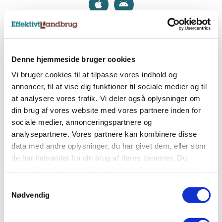
Nyhedsbreve
Denne hjemmeside bruger cookies
Tilmeld dig et af vores nyhedsbreve, og få
Vi bruger cookies til at tilpasse vores indhold og
landbrugets vigtigste nyheder direkte i indbakken.
annoncer, til at vise dig funktioner til sociale medier og til
at analysere vores trafik. Vi deler også oplysninger om
din brug af vores website med vores partnere inden for
Tilmeld nyhedsbrev
sociale medier, annonceringspartnere og
analysepartnere. Vores partnere kan kombinere disse
data med andre oplysninger, du har givet dem, eller som
Sociale medier
de har indsamlet fra din brug af deres tjenester. Du
Følg os på Facebook, LinkedIn og Instagram og få
samtykker til vores cookies, hvis du fortsætter med at
alle landbrugets vigtigste nyheder.
anvende vores hjemmeside.
Samtykkevalg
Nødvendig