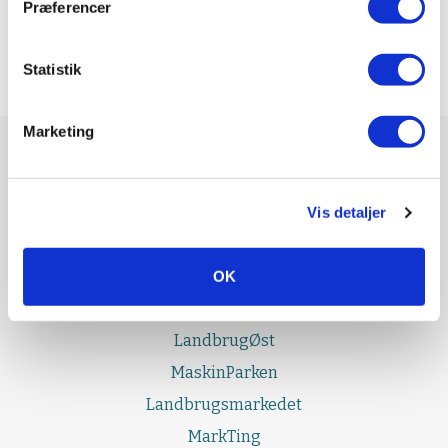
Præferencer
Statistik
Marketing
UDGIVELSER
Effektivt Landbrug
Vis detaljer
LandbrugNord
OK
LandbrugSyd
LandbrugFyn
LandbrugØst
MaskinParken
Landbrugsmarkedet
MarkTing