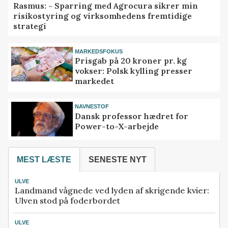
Rasmus: - Sparring med Agrocura sikrer min
risikostyring og virksomhedens fremtidige
strategi
MARKEDSFOKUS
Prisgab på 20 kroner pr. kg
vokser: Polsk kylling presser
markedet
NAVNESTOF
Dansk professor hædret for
Power-to-X-arbejde
MEST LÆSTE
SENESTE NYT
ULVE
Landmand vågnede ved lyden af skrigende kvier:
Ulven stod på foderbordet
ULVE