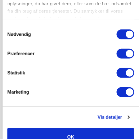
oplysninger, du har givet dem, eller som de har indsamlet
fra din brug af deres tjenester. Du samtykker til vores
cookies, hvis du fortsætter med at anvende vores
hjemmeside.
Samtykkevalg
Nødvendig
Præferencer
Statistik
Marketing
EJENDOMME
Træt af hetz mod griseproducenter: Nu sætter
Søren sin gård til salg for 78 millioner
Vis detaljer
Annonce
Loading...
OK