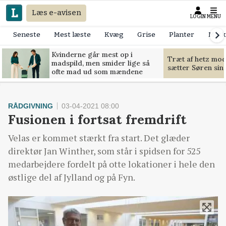
Læs e-avisen
LOGIN
MENU
Seneste
Mest læste
Kvæg
Grise
Planter
Mask
Kvinderne går mest op i
Træt af hetz mo
madspild, men smider lige så
sætter Søren sin g
ofte mad ud som mændene
RÅDGIVNING
03-04-2021 08:00
Fusionen i fortsat fremdrift
Velas er kommet stærkt fra start. Det glæder
direktør Jan Winther, som står i spidsen for 525
medarbejdere fordelt på otte lokationer i hele den
østlige del af Jylland og på Fyn.