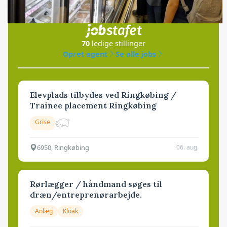
Jobs
i samarbejde med
70
ledige stillinger
Opret agent
Se alle jobs
Elevplads tilbydes ved Ringkøbing /
Trainee placement Ringkøbing
Grise
6950, Ringkøbing
06. aug.
Rørlægger / håndmand søges til
dræn/entreprenørarbejde.
Anlæg
Kloak