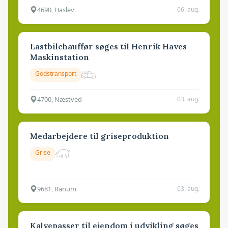
4690, Haslev
06. aug.
Lastbilchauffør søges til Henrik Haves
Maskinstation
Godstransport
4700, Næstved
03. aug.
Medarbejdere til griseproduktion
Grise
9681, Ranum
03. aug.
Kalvepasser til ejendom i udvikling søges