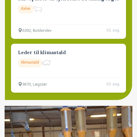
Kalve
6392, Bolderslev
03. aug.
Leder til klimastald
Klimastald
9670, Løgstør
03. aug.