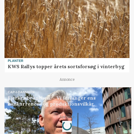
PLANTER
KWS Rallys topper årets sortsforsøg i vinterbyg
Annonce
CAP-I-DANMARK
Fjerkræbranchen: - Vi forlanger ens
konkurrence- og produktionsvilkår
Annonce
Loading...