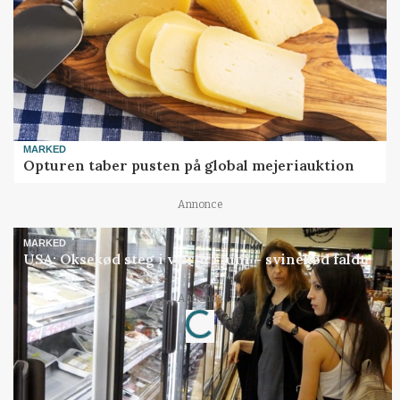
MARKED
Opturen taber pusten på global mejeriauktion
Annonce
MARKED
USA: Oksekød steg i værdi i juni – svinekød faldt
Annonce
Loading...