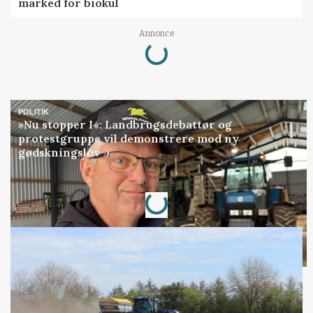
marked for biokul
Annonce
Loading...
POLITIK
»Nu stopper I«: Landbrugsdebattør og
protestgruppe vil demonstrere mod ny
gødskningslov
Annonce
Loading...