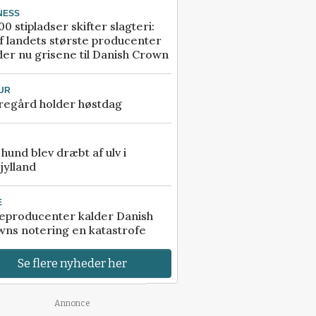
NESS
00 stipladser skifter slagteri:
f landets største producenter
er nu grisene til Danish Crown
UR
regård holder høstdag
e hund blev dræbt af ulv i
jylland
E
eproducenter kalder Danish
ns notering en katastrofe
Se flere nyheder her
Annonce