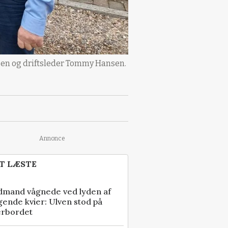
lsen og driftsleder Tommy Hansen.
Annonce
T LÆSTE
dmand vågnede ved lyden af
gende kvier: Ulven stod på
erbordet