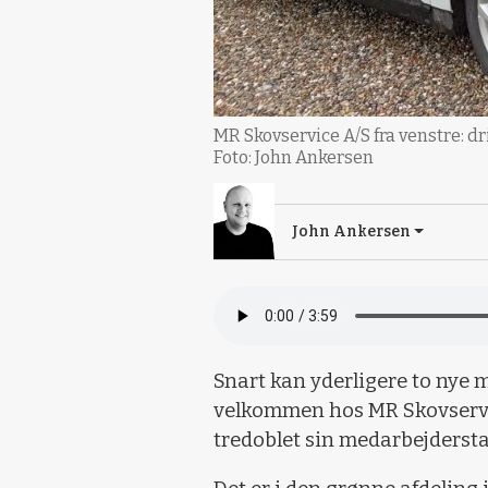
MR Skovservice A/S fra venstre: 
Foto: John Ankersen
John Ankersen
Snart kan yderligere to nye 
velkommen hos MR Skovservic
tredoblet sin medarbejderstab 