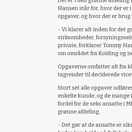
Det er i den grønne afdeling
Hansen står for, hvor der er 
opgaver, og hvor der er brug 
- Vi klarer alt inden for det
virksomheder, forsyningssels
private, forklarer Tommy Hans
om området fra Kolding og ne
Opgaverne omfatter alt fra k
tagrender til deciderede vic
Stort set alle opgaver udfør
enkelte kunde, og de mange f
fordel for de seks ansatte i M
grønne afdeling.
- Det gør at de ansatte er sik