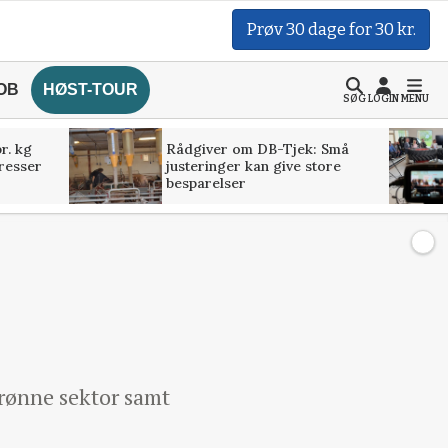
Prøv 30 dage for 30 kr.
OB
HØST-TOUR
SØG
LOGIN
MENU
r. kg
Rådgiver om DB-Tjek: Små
presser
justeringer kan give store
besparelser
grønne sektor samt