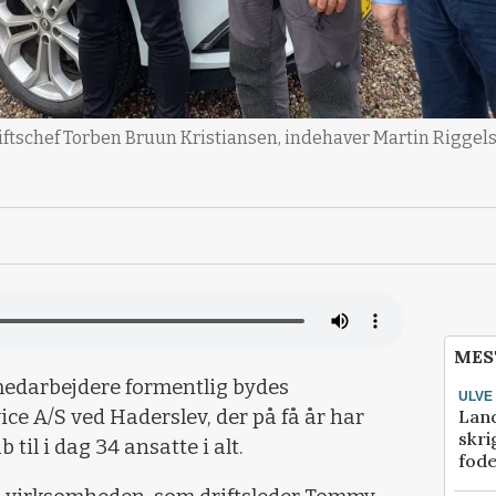
driftschef Torben Bruun Kristiansen, indehaver Martin Rigge
MES
medarbejdere formentlig bydes
ULVE
Lan
e A/S ved Haderslev, der på få år har
skri
til i dag 34 ansatte i alt.
fod