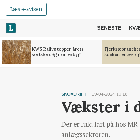
Læs e-avisen
SENESTE
KV
KWS Rallys topper årets
Fjerkræbranchen:
sortsforsøg i vinterbyg
konkurrence- og
SKOVDRIFT
19-04-2024 10:18
Vækster i 
Der er fuld fart på hos MR
anlægssektoren.