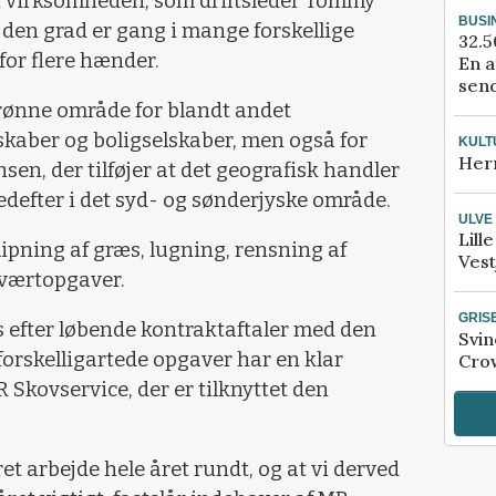
 i virksomheden, som driftsleder Tommy
BUSI
i den grad er gang i mange forskellige
32.5
for flere hænder.
En a
send
 grønne område for blandt andet
kaber og boligselskaber, men også for
KULT
Her
en, der tilføjer at det geografisk handler
defter i det syd- og sønderjyske område.
ULVE
Lill
lipning af græs, lugning, rensning af
Vest
eværtopgaver.
GRIS
es efter løbende kontraktaftaler med den
Svin
orskelligartede opgaver har en klar
Crow
R Skovservice, der er tilknyttet den
ret arbejde hele året rundt, og at vi derved