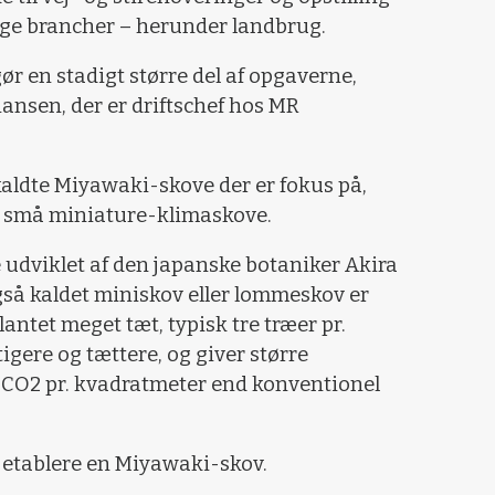
lige brancher – herunder landbrug.
ør en stadigt større del af opgaverne,
iansen, der er driftschef hos MR
kaldte Miyawaki-skove der er fokus på,
 små miniature-klimaskove.
udviklet af den japanske botaniker Akira
å kaldet miniskov eller lommeskov er
antet meget tæt, typisk tre træer pr.
igere og tættere, og giver større
e CO2 pr. kvadratmeter end konventionel
t etablere en Miyawaki-skov.