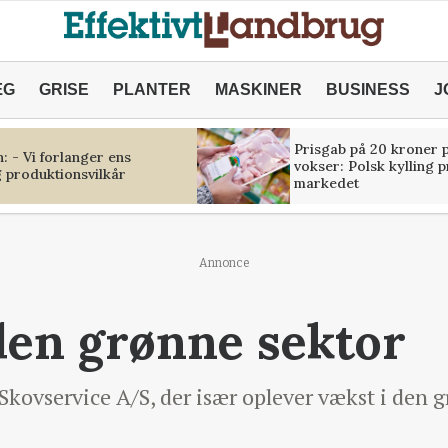
ÆG
GRISE
PLANTER
MASKINER
BUSINESS
J
Prisgab på 20 kroner p
 - Vi forlanger ens
vokser: Polsk kylling 
 produktionsvilkår
markedet
Annonce
den grønne sektor
 Skovservice A/S, der især oplever vækst i den 