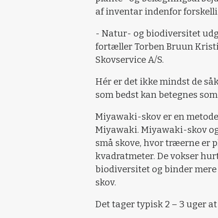
af inventar indenfor forskel
- Natur- og biodiversitet udg
fortæller Torben Bruun Krist
Skovservice A/S.
Hér er det ikke mindst de så
som bedst kan betegnes som
Miyawaki-skov er en metode 
Miyawaki. Miyawaki-skov ogs
små skove, hvor træerne er pl
kvadratmeter. De vokser hurt
biodiversitet og binder mer
skov.
Det tager typisk 2 – 3 uger a