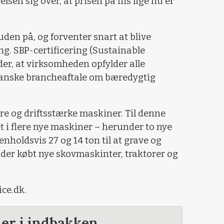
sen sig over, at prisen på flis lige nu er
den på, og forventer snart at blive
ing. SBP-certificering (Sustainable
der, at virksomheden opfylder alle
anske brancheaftale om bæredygtig
e og driftsstærke maskiner. Til denne
t i flere nye maskiner – herunder to nye
holdsvis 27 og 14 ton til at grave og
der købt nye skovmaskinter, traktorer og
ce.dk.
der i indbakken