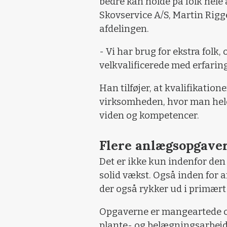
bedre kan holde på folk hele 
Skovservice A/S, Martin Rigge
afdelingen.
- Vi har brug for ekstra folk,
velkvalificerede med erfaring
Han tilføjer, at kvalifikatio
virksomheden, hvor man hele
viden og kompetencer.
Flere anlægsopgave
Det er ikke kun indenfor den
solid vækst. Også inden for 
der også rykker ud i primært
Opgaverne er mangeartede og 
plante- og belægningsarbejde 