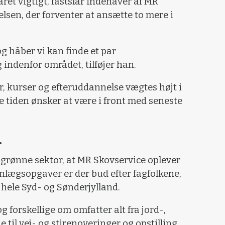
året vigtigt, fastslår indehaver af MR
lsen, der forventer at ansætte to mere i
 og håber vi kan finde et par
 indenfor området, tilføjer han.
ner, kurser og efteruddannelse vægtes højt i
 tiden ønsker at være i front med seneste
r
 grønne sektor, at MR Skovservice oplever
anlægsopgaver er der bud efter fagfolkene,
 hele Syd- og Sønderjylland.
forskellige om omfatter alt fra jord-,
til vej- og stirenoveringer og opstilling