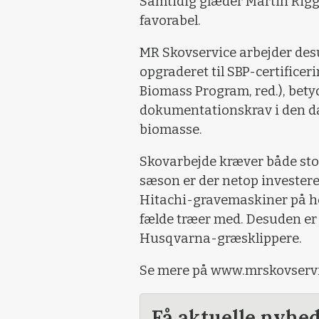
Samtidig glæder Martin Riggel
favorabel.
MR Skovservice arbejder desu
opgraderet til SBP-certificer
Biomass Program, red.), bety
dokumentationskrav i den d
biomasse.
Skovarbejde kræver både stor
sæson er der netop investere
Hitachi-gravemaskiner på hen
fælde træer med. Desuden er 
Husqvarna-græsklippere.
Se mere på www.mrskovservi
Få aktuelle nyhe