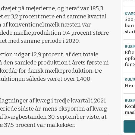
ndvejet på mejerierne, og heraf var 185,3
KVÆ
ket er 3,2 procent mere end samme kvartal
500-
n af konventionel mælk næsten var
bar
star
amlede mælkeproduktion 0,4 procent større
net med samme periode i 2020.
BUSI
Efte
ion udgør 12,9 procent. af den totale
opfo
den samlede produktion i årets første ni
for 
ekordår for dansk mælkeproduktion. De
duktionen således været over 1.400
KULT
Her
slagtninger af kvæg i tredje kvartal i 2021
BUSI
Kon
iode sidste år, mens eksporten af kvæg
mask
af kvægbestanden 30. september viste, at
de 37,5 procent var malkekøer.