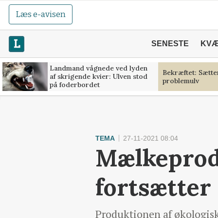
Læs e-avisen
SENESTE
KV
Landmand vågnede ved lyden
Bekræftet: Sætt
af skrigende kvier: Ulven stod
problemulv
på foderbordet
TEMA
27-11-2021 08:04
Mælkeprod
fortsætter
Produktionen af økologis