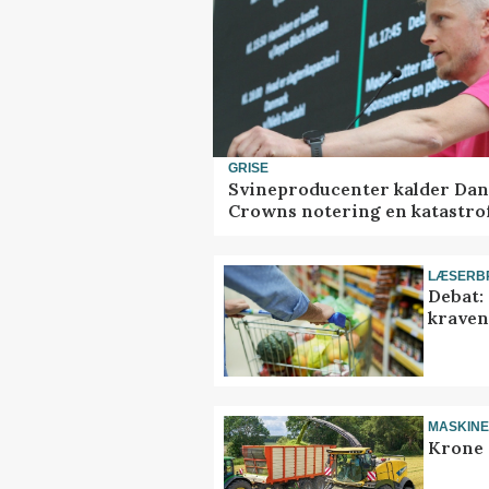
GRISE
Svineproducenter kalder Dan
Crowns notering en katastro
LÆSERB
Debat:
kravene
MASKIN
Krone 