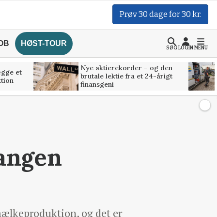
Prøv 30 dage for 30 kr.
OB
HØST-TOUR
SØG
LOGIN
MENU
Nye aktierekorder – og den
ægge et
brutale lektie fra et 24-årigt
tion
finansgeni
angen
ælkeproduktion, og det er