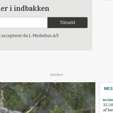
der i indbakken
Tilmeld
t accepterer du L-Mediehus A/S
Annonce
MES
BUSIN
32.50
af la