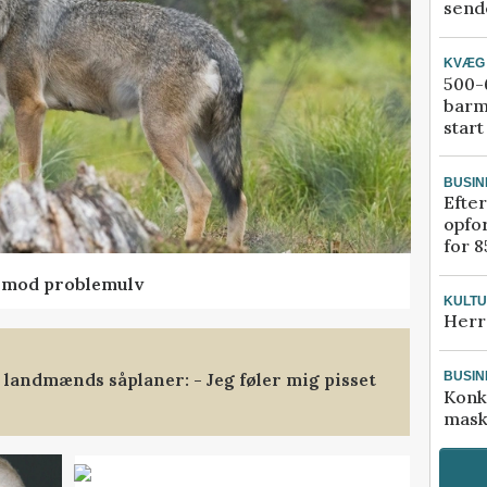
sende
KVÆG
500-6
barm
start
BUSIN
Efter
opfo
for 8
d mod problemulv
KULT
Herr
landmænds såplaner: - Jeg føler mig pisset
BUSIN
Konk
mask