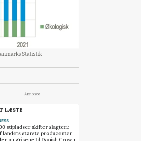
Danmarks Statistik
Annonce
T LÆSTE
NESS
00 stipladser skifter slagteri:
f landets største producenter
er nu grisene til Danish Crown