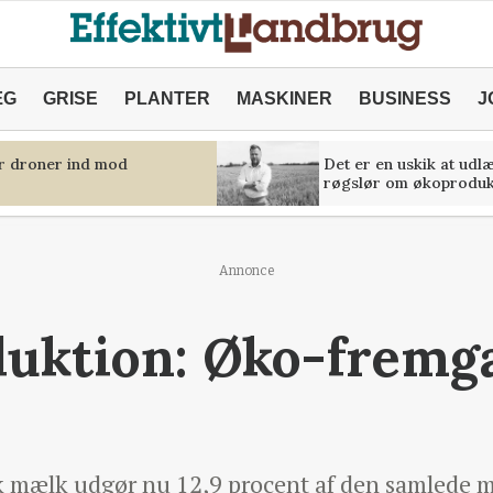
ÆG
GRISE
PLANTER
MASKINER
BUSINESS
J
er droner ind mod
Det er en uskik at udl
røgslør om økoproduk
Annonce
uktion: Øko-fremg
k mælk udgør nu 12,9 procent af den samlede m