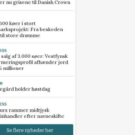
r nu grisene til Danish Crown
00 køer i stort
arksprojekt: Fra beskeden
 til store drømme
ESS
 salg af 3.000 søer: Vestfynsk
rmeringsprofil afhænder jord
5 millioner
UR
egård holder høstdag
ESS
urs rammer midtjysk
inhandler efter navneskifte
Se flere nyheder her