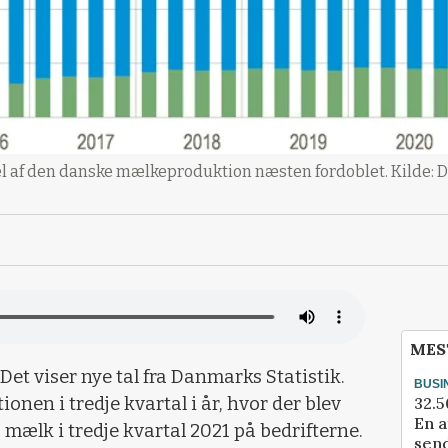
el af den danske mælkeproduktion næsten fordoblet. Kilde: 
MES
et viser nye tal fra Danmarks Statistik.
BUSI
32.5
onen i tredje kvartal i år, hvor der blev
En a
 mælk i tredje kvartal 2021 på bedrifterne.
send