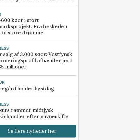
G
600 køer i stort
marksprojekt: Fra beskeden
t til store drømme
NESS
r salg af 3.000 søer: Vestfynsk
rmeringsprofil afhænder jord
85 millioner
UR
regård holder høstdag
NESS
kurs rammer midtjysk
inhandler efter navneskifte
Se flere nyheder her