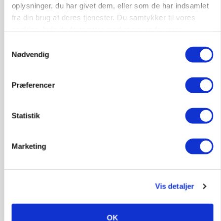
oplysninger, du har givet dem, eller som de har indsamlet
Annonce
Loading...
fra din brug af deres tjenester. Du samtykker til vores
cookies, hvis du fortsætter med at anvende vores
hjemmeside.
Samtykkevalg
Nødvendig
Præferencer
Statistik
Marketing
BUSINESS
Fra mark til mur: Byggeriet kan åbne nyt
marked for biokul
Vis detaljer
OK