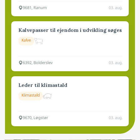
9681, Ranum
03. aug.
Kalvepasser til ejendom i udvikling søges
Kalve
6392, Bolderslev
03. aug.
Leder til klimastald
Klimastald
9670, Løgstør
03. aug.