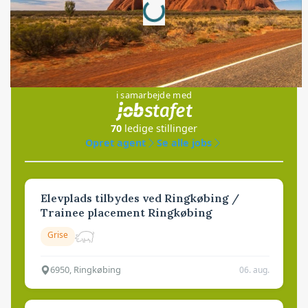
Loading...
Jobs
i samarbejde med
70
ledige stillinger
Opret agent
Se alle jobs
Elevplads tilbydes ved Ringkøbing /
Trainee placement Ringkøbing
Grise
6950, Ringkøbing
06. aug.