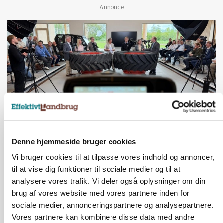
Annonce
Denne hjemmeside bruger cookies
BUSINESS
Ejer eller medejer? Nyt tv-format udfordrer
Vi bruger cookies til at tilpasse vores indhold og annoncer,
landbrugets ejerstruktur
til at vise dig funktioner til sociale medier og til at
analysere vores trafik. Vi deler også oplysninger om din
Annonce
brug af vores website med vores partnere inden for
sociale medier, annonceringspartnere og analysepartnere.
MARKED
Russisk mælkepris dykker 23 procent
Vores partnere kan kombinere disse data med andre