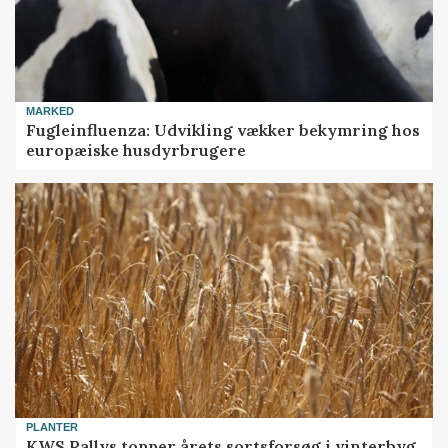
MARKED
Fugleinfluenza: Udvikling vækker bekymring hos
europæiske husdyrbrugere
PLANTER
KWS Rallys topper årets sortsforsøg i vinterbyg