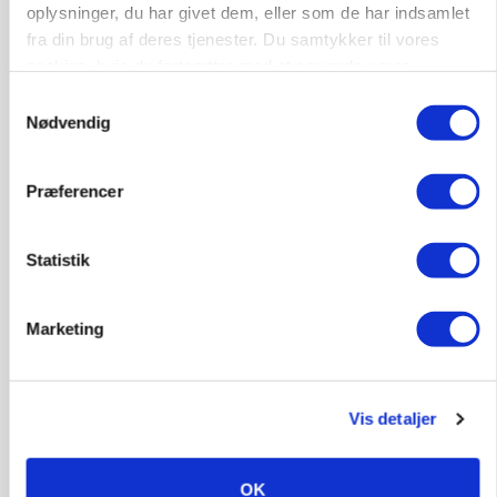
oplysninger, du har givet dem, eller som de har indsamlet
fra din brug af deres tjenester. Du samtykker til vores
cookies, hvis du fortsætter med at anvende vores
hjemmeside.
Samtykkevalg
Nødvendig
Præferencer
Statistik
BUSINESS
Efter fire årtier: Familieejet vestjysk producent
Marketing
af staldinventar får ny medejer
Annonce
Vis detaljer
KULTUR
Største Manitou fik gammel vindmølle til at
snurre igen
OK