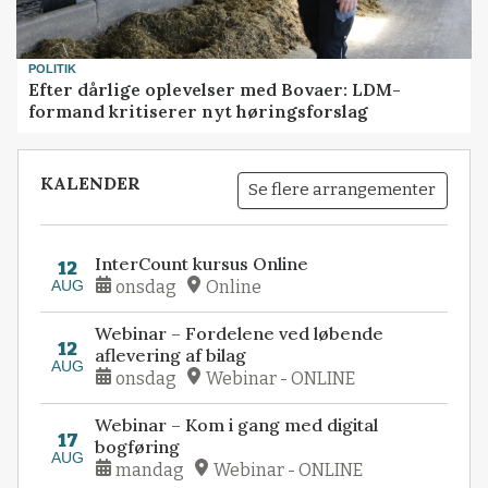
POLITIK
Efter dårlige oplevelser med Bovaer: LDM-
formand kritiserer nyt høringsforslag
KALENDER
Se flere arrangementer
InterCount kursus Online
12
AUG
onsdag
Online
Webinar – Fordelene ved løbende
12
aflevering af bilag
AUG
onsdag
Webinar - ONLINE
Webinar – Kom i gang med digital
17
bogføring
AUG
mandag
Webinar - ONLINE