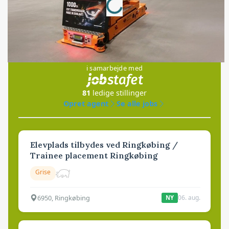
Jobs
i samarbejde med
81
ledige stillinger
Opret agent
Se alle jobs
Elevplads tilbydes ved Ringkøbing /
Trainee placement Ringkøbing
Grise
6950, Ringkøbing
06. aug.
NY