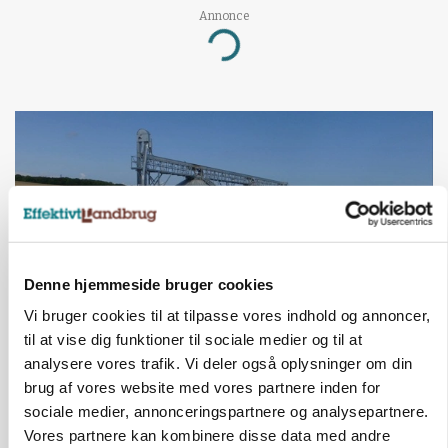
Annonce
Loading...
Denne hjemmeside bruger cookies
Vi bruger cookies til at tilpasse vores indhold og annoncer,
til at vise dig funktioner til sociale medier og til at
BUSINESS
analysere vores trafik. Vi deler også oplysninger om din
Lokalt generationsskifte skal løfte midtjysk
brug af vores website med vores partnere inden for
siloimportør i Norden
sociale medier, annonceringspartnere og analysepartnere.
Vores partnere kan kombinere disse data med andre
Annonce