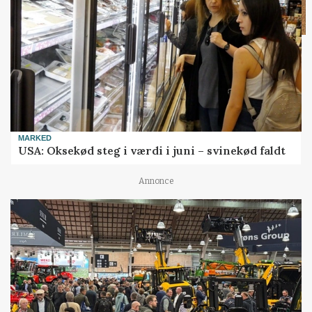
MARKED
USA: Oksekød steg i værdi i juni – svinekød faldt
Annonce