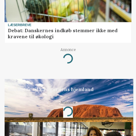
LÆSERBREVE
Debat: Danskernes indkøb stemmer ikke med
kravene til økologi
Annonce
Loading...
KULTUR
Studietur til kænguruens hjemland
Annonce
Loading...