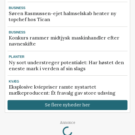
BUSINESS
Søren Rasmussen-ejet halmselskab henter ny
topchef hos Tican
BUSINESS
Konkurs rammer midtjysk maskinhandler efter
navneskifte
PLANTER
Ny sort understreger potentialet: Har høstet den
eneste mark i verden af sin slags
KVÆG
Eksplosive kviepriser ramte nystartet
mælkeproducent: Ét fravalg gav store udsving
Se flere nyheder her
Loading...
Annonce