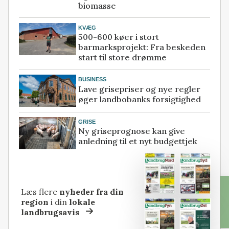
biomasse
KVÆG
500-600 køer i stort
barmarksprojekt: Fra beskeden
start til store drømme
BUSINESS
Lave grisepriser og nye regler
øger landbobanks forsigtighed
GRISE
Ny griseprognose kan give
anledning til et nyt budgettjek
Læs flere
nyheder fra din
region
i din
lokale
landbrugsavis