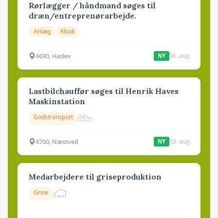
Rørlægger / håndmand søges til
dræn/entreprenørarbejde.
Anlæg
Kloak
4690, Haslev
06. aug.
NY
Lastbilchauffør søges til Henrik Haves
Maskinstation
Godstransport
4700, Næstved
03. aug.
NY
Medarbejdere til griseproduktion
Grise