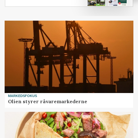
MARKEDSFOKUS
Olien styrer råvaremarkederne