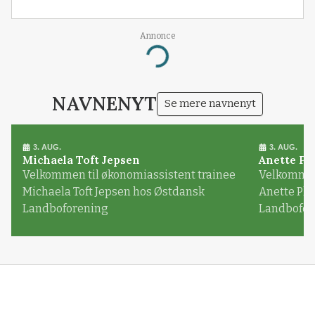
Annonce
Loading...
NAVNENYT
Se mere navnenyt
3. AUG.
3. AUG.
Michaela Toft Jepsen
Anette Pl
Velkommen til økonomiassistent trainee
Velkommen 
Michaela Toft Jepsen hos Østdansk
Anette Pl
Landboforening
Landbofor