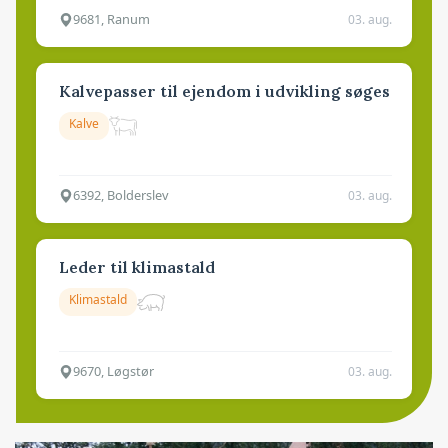
9681, Ranum
03. aug.
Kalvepasser til ejendom i udvikling søges
Kalve
6392, Bolderslev
03. aug.
Leder til klimastald
Klimastald
9670, Løgstør
03. aug.