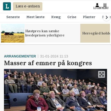
Læs e-avisen
LOGIN
MENU
Seneste
Mest læste
Kvæg
Grise
Planter
Mask
Høstpres kan sænke
Herregård holde
hvedeprisen yderligere
ARRANGEMENTER
31-01-2024 11:13
Masser af emner på kongres