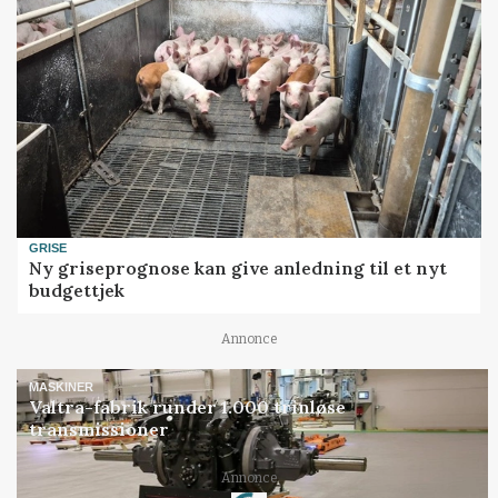
GRISE
Ny griseprognose kan give anledning til et nyt
budgettjek
Annonce
MASKINER
Valtra-fabrik runder 1.000 trinløse
transmissioner
Loading...
Annonce