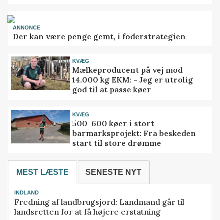
ANNONCE
Der kan være penge gemt, i foderstrategien
KVÆG
Mælkeproducent på vej mod
14.000 kg EKM: - Jeg er utrolig
god til at passe køer
KVÆG
500-600 køer i stort
barmarksprojekt: Fra beskeden
start til store drømme
MEST LÆSTE
SENESTE NYT
INDLAND
Fredning af landbrugsjord: Landmand går til
landsretten for at få højere erstatning