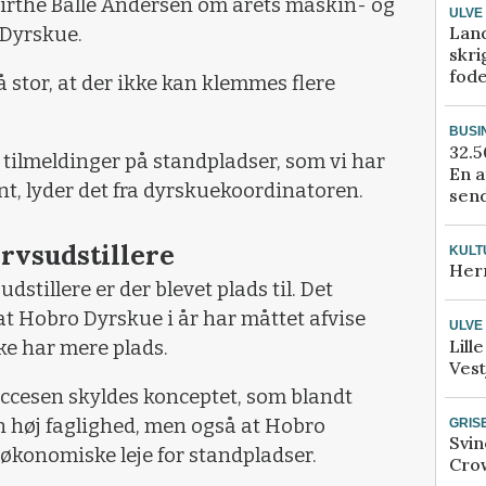
r Birthe Balle Andersen om årets maskin- og
ULVE
Lan
 Dyrskue.
skri
fod
å stor, at der ikke kan klemmes flere
BUSI
32.5
 tilmeldinger på standpladser, som vi har
En a
ønt, lyder det fra dyrskuekoordinatoren.
send
rvsudstillere
KULT
Her
stillere er der blevet plads til. Det
at Hobro Dyrskue i år har måttet afvise
ULVE
Lill
ke har mere plads.
Vest
uccesen skyldes konceptet, som blandt
en høj faglighed, men også at Hobro
GRIS
Svin
 økonomiske leje for standpladser.
Crow