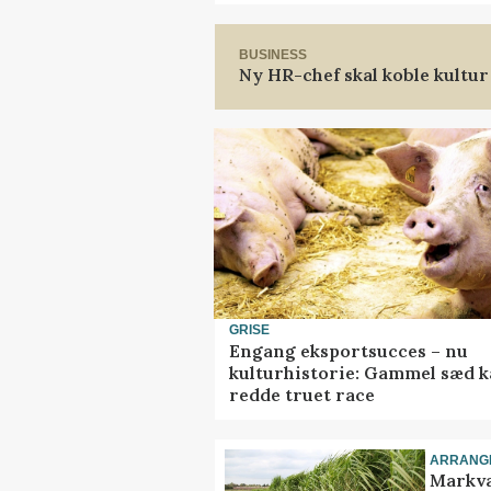
BUSINESS
Ny HR-chef skal koble kultur
GRISE
Engang eksportsucces – nu
kulturhistorie: Gammel sæd 
redde truet race
ARRANG
Markva