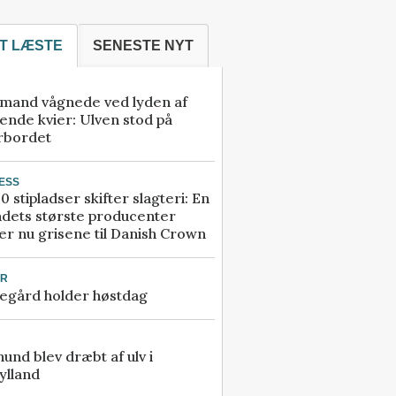
T LÆSTE
SENESTE NYT
mand vågnede ved lyden af
ende kvier: Ulven stod på
rbordet
ESS
0 stipladser skifter slagteri: En
ndets største producenter
r nu grisene til Danish Crown
UR
egård holder høstdag
 hund blev dræbt af ulv i
ylland