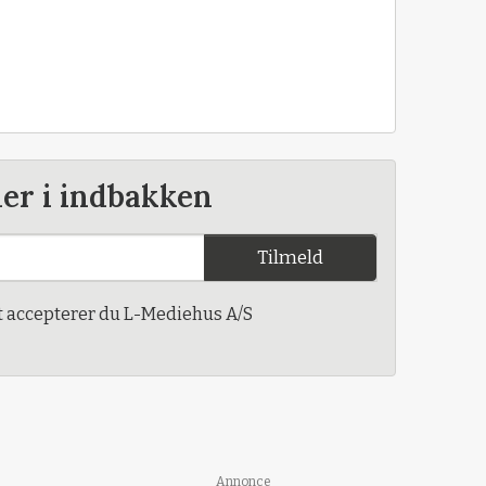
der i indbakken
Tilmeld
t accepterer du L-Mediehus A/S
Annonce