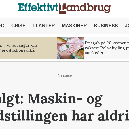
ÆG
GRISE
PLANTER
MASKINER
BUSINESS
J
Prisgab på 20 kroner p
 - Vi forlanger ens
vokser: Polsk kylling 
 produktionsvilkår
markedet
Annonce
olgt: Maskin- og
stillingen har aldr