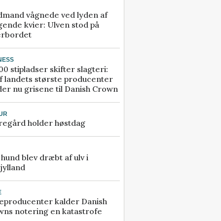
dmand vågnede ved lyden af
gende kvier: Ulven stod på
erbordet
NESS
00 stipladser skifter slagteri:
f landets største producenter
er nu grisene til Danish Crown
UR
regård holder høstdag
e hund blev dræbt af ulv i
jylland
E
eproducenter kalder Danish
ns notering en katastrofe