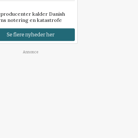
eproducenter kalder Danish
ns notering en katastrofe
Se flere nyheder her
Annonce