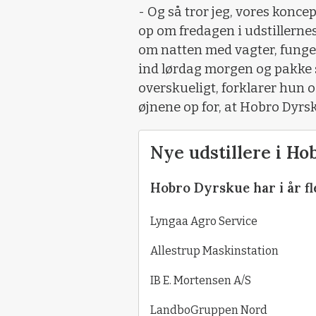
- Og så tror jeg, vores konc
op om fredagen i udstillernes
om natten med vagter, funge
ind lørdag morgen og pakke 
overskueligt, forklarer hun o
øjnene op for, at Hobro Dyrs
Nye udstillere i Ho
Hobro Dyrskue har i år fle
Lyngaa Agro Service
Allestrup Maskinstation
IB E. Mortensen A/S
LandboGruppen Nord