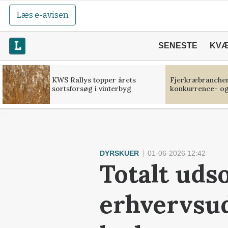
Læs e-avisen
SENESTE
KV
KWS Rallys topper årets
Fjerkræbranchen:
sortsforsøg i vinterbyg
konkurrence- og
DYRSKUER
01-06-2026 12:42
Totalt uds
erhvervsud