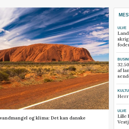
MES
ULVE
Land
skrig
fode
BUSIN
32.50
af la
sende
KULT
Herr
ULVE
Lille
vandmangel og klima: Det kan danske
Vestj