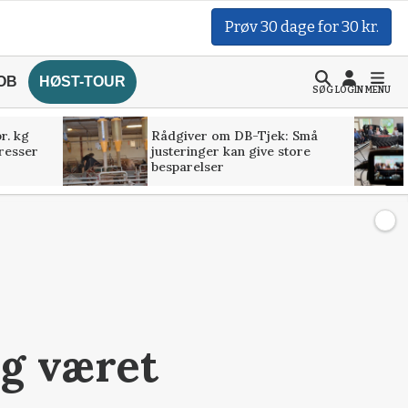
Prøv 30 dage for 30 kr.
OB
HØST-TOUR
SØG
LOGIN
MENU
r. kg
Rådgiver om DB-Tjek: Små
presser
justeringer kan give store
besparelser
ig været