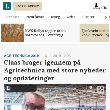
Læs e-avisen
LOGIN
MENU
Seneste
Mest læste
Kvæg
Grise
Planter
Mask
KWS Rallys topper årets
Fjerkræbranchen:
sortsforsøg i vinterbyg
konkurrence- og
AGRITECHNICA 2019
13-11-2019 12:03
Claas brager igennem på
Agritechnica med store nyheder
og opdateringer