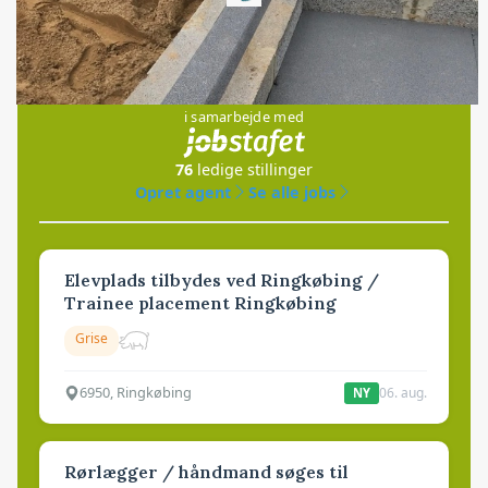
Loading...
Jobs
i samarbejde med
76
ledige stillinger
Opret agent
Se alle jobs
Elevplads tilbydes ved Ringkøbing /
Trainee placement Ringkøbing
Grise
6950, Ringkøbing
06. aug.
NY
Rørlægger / håndmand søges til