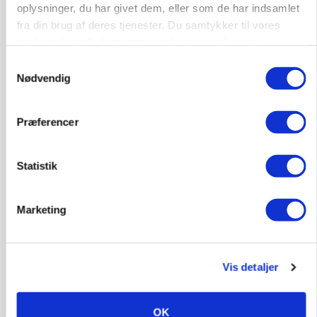
oplysninger, du har givet dem, eller som de har indsamlet
fra din brug af deres tjenester. Du samtykker til vores
cookies, hvis du fortsætter med at anvende vores
hjemmeside.
Samtykkevalg
Nødvendig
Præferencer
PLANTER
Før såmaskinen kører: Her er efterårets største
skadedyrsrisici
Statistik
Marketing
Vis detaljer
OK