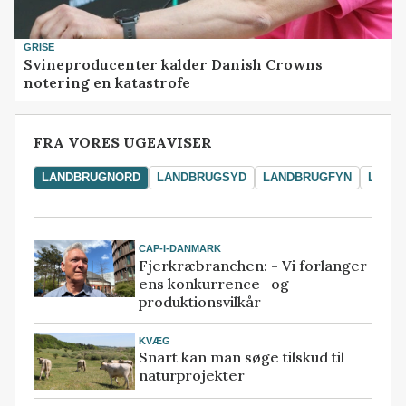
GRISE
Svineproducenter kalder Danish Crowns
notering en katastrofe
FRA VORES UGEAVISER
LANDBRUGNORD
LANDBRUGSYD
LANDBRUGFYN
LAND
CAP-I-DANMARK
Fjerkræbranchen: - Vi forlanger
ens konkurrence- og
produktionsvilkår
KVÆG
Snart kan man søge tilskud til
naturprojekter