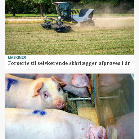
MASKINER
Forserie til selvkørende skårlægger afprøves i år