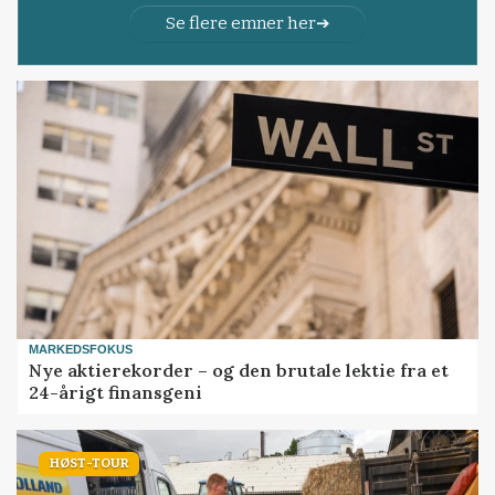
Se flere emner her
MARKEDSFOKUS
Nye aktierekorder – og den brutale lektie fra et
24-årigt finansgeni
HØST-TOUR