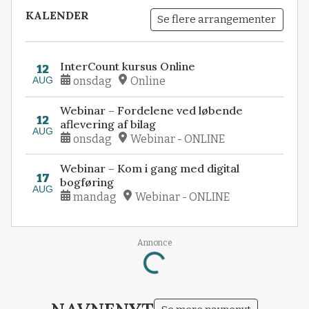
KALENDER
Se flere arrangementer
InterCount kursus Online
12
AUG
onsdag
Online
Webinar – Fordelene ved løbende
12
aflevering af bilag
AUG
onsdag
Webinar - ONLINE
Webinar – Kom i gang med digital
17
bogføring
AUG
mandag
Webinar - ONLINE
Annonce
Loading...