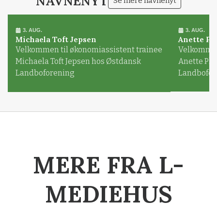
NAVNENYT
Se mere navnenyt
3. AUG.
3. AUG.
Michaela Toft Jepsen
Anette Pl
Velkommen til økonomiassistent trainee
Velkommen 
Michaela Toft Jepsen hos Østdansk
Anette Pl
Landboforening
Landbofor
MERE FRA L-
MEDIEHUS