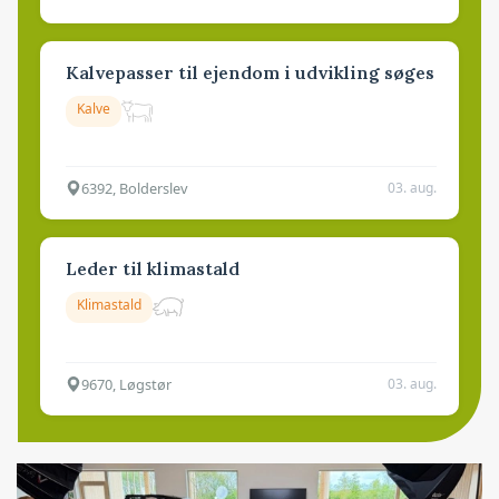
Kalvepasser til ejendom i udvikling søges
Kalve
6392, Bolderslev
03. aug.
Leder til klimastald
Klimastald
9670, Løgstør
03. aug.