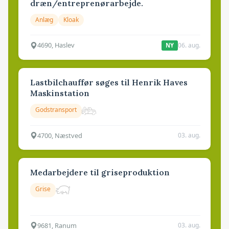
dræn/entreprenørarbejde.
Anlæg
Kloak
4690, Haslev
06. aug.
NY
Lastbilchauffør søges til Henrik Haves
Maskinstation
Godstransport
4700, Næstved
03. aug.
Medarbejdere til griseproduktion
Grise
9681, Ranum
03. aug.