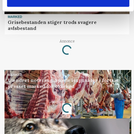
MARKED
Grisebestanden stiger trods svagere
avlsbestand
Annonce
Loading...
MARKED
Uændret notering: Spæde lyspunkter i fortsat
presset marked for oksekød
Annonce
Loading...