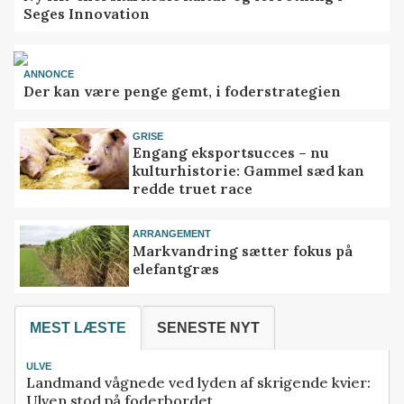
Seges Innovation
ANNONCE
Der kan være penge gemt, i foderstrategien
GRISE
Engang eksportsucces – nu
kulturhistorie: Gammel sæd kan
redde truet race
ARRANGEMENT
Markvandring sætter fokus på
elefantgræs
MEST LÆSTE
SENESTE NYT
ULVE
Landmand vågnede ved lyden af skrigende kvier:
Ulven stod på foderbordet