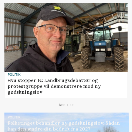
POLITIK
»Nu stopper I«: Landbrugsdebattør og
protestgruppe vil demonstrere mod ny
gødskningslov
Annonce
POLITIK
Folketinget behandler ny gødskningslov: Sådan
kan den ændre din bedrift fra 2027