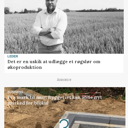
LEDER
Det er en uskik at udlægge et røgslør om
økoproduktion
Annonce
BUSINESS
Fra mark til mur: Byggeriet kan åbne nyt
marked for biokul
Annonce