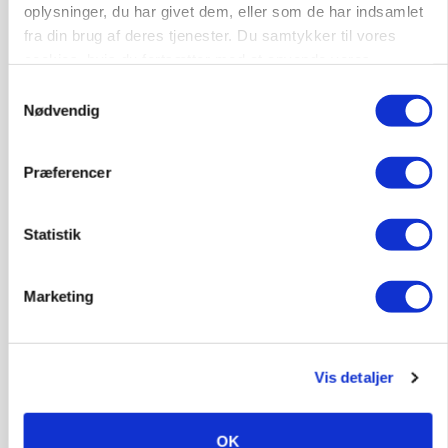
oplysninger, du har givet dem, eller som de har indsamlet
fra din brug af deres tjenester. Du samtykker til vores
9670, Løgstør
03. aug.
cookies, hvis du fortsætter med at anvende vores
hjemmeside.
Samtykkevalg
Nødvendig
Præferencer
Statistik
Marketing
CAP-I-DANMARK
Vis detaljer
Fjerkræbranchen: - Vi forlanger ens
konkurrence- og produktionsvilkår
OK