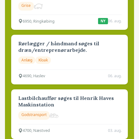
Grise
6950, Ringkøbing
06. aug.
NY
Rørlægger / håndmand søges til
dræn/entreprenørarbejde.
Anlæg
Kloak
4690, Haslev
06. aug.
Lastbilchauffør søges til Henrik Haves
Maskinstation
Godstransport
4700, Næstved
03. aug.