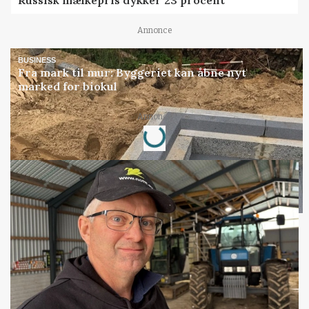
Annonce
BUSINESS
Fra mark til mur: Byggeriet kan åbne nyt
marked for biokul
Loading...
Annonce