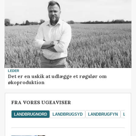
LEDER
Det er en uskik at udlægge et røgslør om
økoproduktion
FRA VORES UGEAVISER
LANDBRUGNORD
LANDBRUGSYD
LANDBRUGFYN
LAND