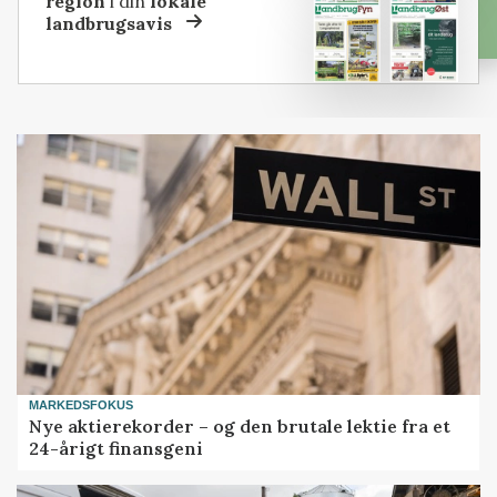
region
i din
lokale
landbrugsavis
MARKEDSFOKUS
Nye aktierekorder – og den brutale lektie fra et
24-årigt finansgeni