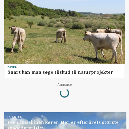
KVÆG
Snart kan man søge tilskud til naturprojekter
Loading...
Annonce
PLANTER
Før såmaskinen kører: Her er efterårets største
skadedyrsrisici