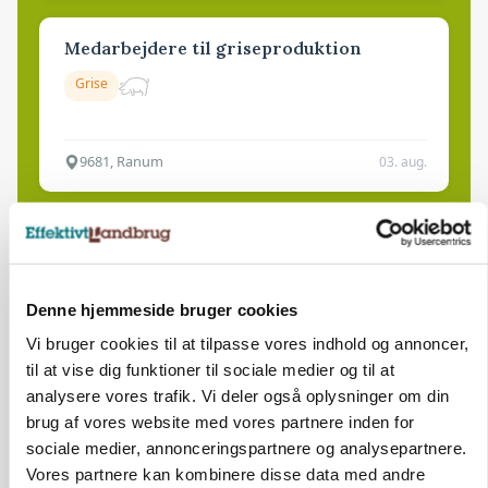
Medarbejdere til griseproduktion
Grise
9681, Ranum
03. aug.
Kalvepasser til ejendom i udvikling søges
Kalve
Denne hjemmeside bruger cookies
Vi bruger cookies til at tilpasse vores indhold og annoncer,
6392, Bolderslev
03. aug.
til at vise dig funktioner til sociale medier og til at
analysere vores trafik. Vi deler også oplysninger om din
brug af vores website med vores partnere inden for
Leder til klimastald
sociale medier, annonceringspartnere og analysepartnere.
Klimastald
Vores partnere kan kombinere disse data med andre