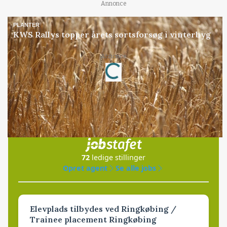
Annonce
PLANTER
KWS Rallys topper årets sortsforsøg i vinterbyg
Annonce
Loading...
Jobs
i samarbejde med
72
ledige stillinger
Opret agent
Se alle jobs
Elevplads tilbydes ved Ringkøbing /
Trainee placement Ringkøbing