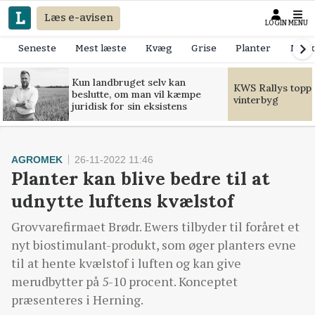
Læs e-avisen
LOGIN
MENU
Seneste
Mest læste
Kvæg
Grise
Planter
Mask
Kun landbruget selv kan
KWS Rallys toppe
beslutte, om man vil kæmpe
vinterbyg
juridisk for sin eksistens
AGROMEK
26-11-2022 11:46
Planter kan blive bedre til at
udnytte luftens kvælstof
Grovvarefirmaet Brødr. Ewers tilbyder til foråret et
nyt biostimulant-produkt, som øger planters evne
til at hente kvælstof i luften og kan give
merudbytter på 5-10 procent. Konceptet
præsenteres i Herning.