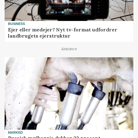
BUSINESS
Ejer eller medejer? Nyt tv-format udfordrer
landbrugets ejerstruktur
Annonce
MARKED
Russisk mælkepris dykker 23 procent