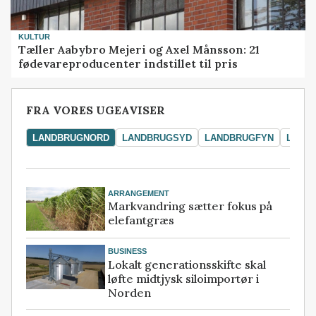
KULTUR
Tæller Aabybro Mejeri og Axel Månsson: 21
fødevareproducenter indstillet til pris
FRA VORES UGEAVISER
LANDBRUGNORD
LANDBRUGSYD
LANDBRUGFYN
LAND
ARRANGEMENT
Markvandring sætter fokus på
elefantgræs
BUSINESS
Lokalt generationsskifte skal
løfte midtjysk siloimportør i
Norden