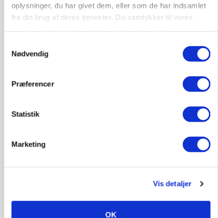
Maskiner landmænd i gang
oplysninger, du har givet dem, eller som de har indsamlet
fra din brug af deres tjenester. Du samtykker til vores
Annonce
cookies, hvis du fortsætter med at anvende vores
Loading...
hjemmeside.
Samtykkevalg
Nødvendig
Præferencer
Statistik
Marketing
MASKINER
Vis detaljer
Forserie til selvkørende skårlægger afprøves i år
OK