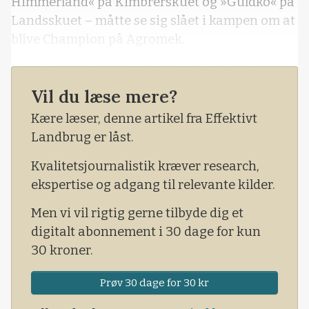
Himmerland« på Kimbrerskuet og »Guldko« på
Landsskuet – måtte se sig slået i kampen om at
blive Champion på Agromek.
Det blev nemlig en debutant fra Sjælland, som
løb med sejren i skarp konkurrence med koen
Vil du læse mere?
fra Skovgård ved Them.
Kære læser, denne artikel fra Effektivt
Landbrug er låst.
Kvalitetsjournalistik kræver research,
ekspertise og adgang til relevante kilder.
Men vi vil rigtig gerne tilbyde dig et
digitalt abonnement i 30 dage for kun
30 kroner.
Prøv 30 dage for 30 kr