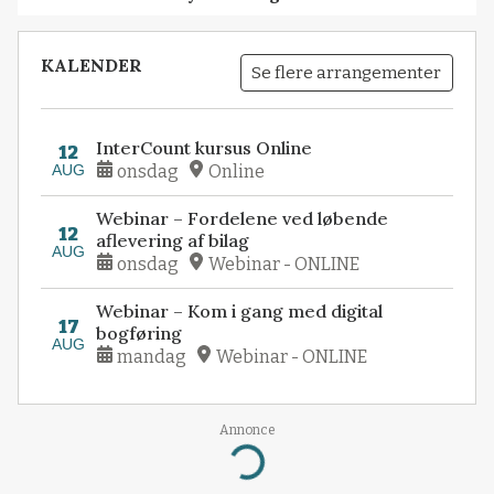
KALENDER
Se flere arrangementer
InterCount kursus Online
12
AUG
onsdag
Online
Webinar – Fordelene ved løbende
12
aflevering af bilag
AUG
onsdag
Webinar - ONLINE
Webinar – Kom i gang med digital
17
bogføring
AUG
mandag
Webinar - ONLINE
Annonce
Loading...