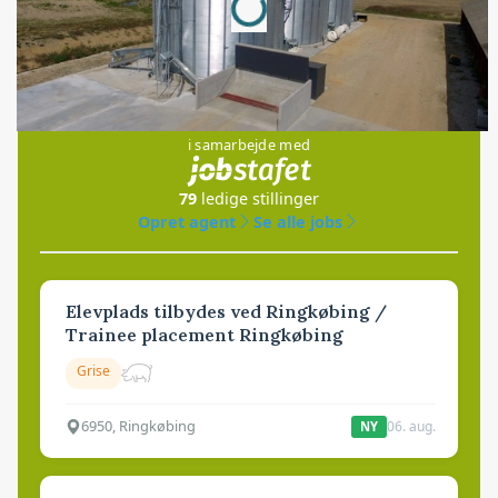
Jobs
i samarbejde med
79
ledige stillinger
Opret agent
Se alle jobs
Elevplads tilbydes ved Ringkøbing /
Trainee placement Ringkøbing
Grise
6950, Ringkøbing
06. aug.
NY