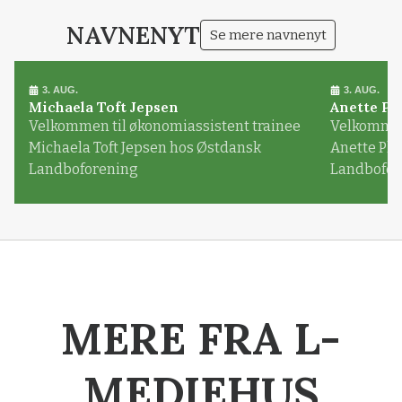
NAVNENYT
Se mere navnenyt
3. AUG.
3. AUG.
Michaela Toft Jepsen
Anette Pl
Velkommen til økonomiassistent trainee
Velkommen 
Michaela Toft Jepsen hos Østdansk
Anette Pl
Landboforening
Landbofor
MERE FRA L-
MEDIEHUS