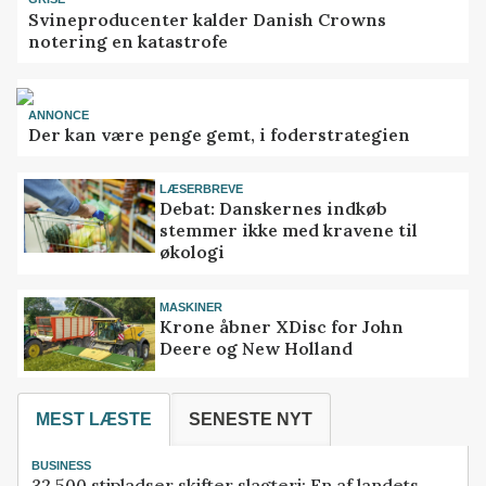
Svineproducenter kalder Danish Crowns
notering en katastrofe
ANNONCE
Der kan være penge gemt, i foderstrategien
LÆSERBREVE
Debat: Danskernes indkøb
stemmer ikke med kravene til
økologi
MASKINER
Krone åbner XDisc for John
Deere og New Holland
MEST LÆSTE
SENESTE NYT
BUSINESS
32.500 stipladser skifter slagteri: En af landets