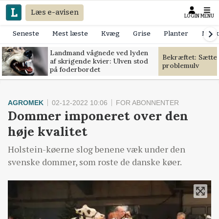
Læs e-avisen
LOGIN
MENU
Seneste
Mest læste
Kvæg
Grise
Planter
Mask
Landmand vågnede ved lyden
Bekræftet: Sætte
af skrigende kvier: Ulven stod
problemulv
på foderbordet
AGROMEK
02-12-2022 10:06
FOR ABONNENTER
Dommer imponeret over den
høje kvalitet
Holstein-køerne slog benene væk under den
svenske dommer, som roste de danske køer.