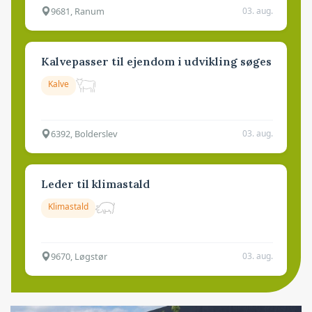
9681, Ranum
03. aug.
Kalvepasser til ejendom i udvikling søges
Kalve
6392, Bolderslev
03. aug.
Leder til klimastald
Klimastald
9670, Løgstør
03. aug.