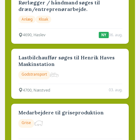
Rørlægger / håndmand søges til
dræn/entreprenørarbejde.
Anlæg
Kloak
4690, Haslev
06. aug.
NY
Lastbilchauffør søges til Henrik Haves
Maskinstation
Godstransport
4700, Næstved
03. aug.
Medarbejdere til griseproduktion
Grise