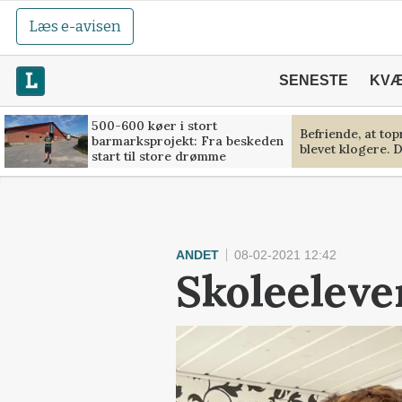
Læs e-avisen
SENESTE
KV
500-600 køer i stort
Befriende, at to
barmarksprojekt: Fra beskeden
blevet klogere. D
start til store drømme
ANDET
08-02-2021 12:42
Skoleeleve