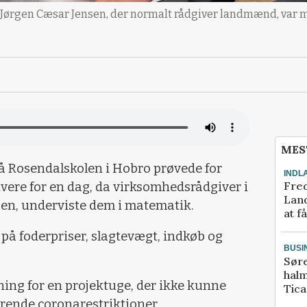
Jørgen Cæsar Jensen, der normalt rådgiver landmænd, var ma
MES
 på Rosendalskolen i Hobro prøvede for
INDL
Fred
vere for en dag, da virksomhedsrådgiver i
Land
sen, underviste dem i matematik.
at f
 på foderpriser, slagtevægt, indkøb og
BUSI
Sør
halm
ing for en projektuge, der ikke kunne
Tic
rende coronarestriktioner.