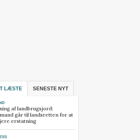
T LÆSTE
SENESTE NYT
ND
ning af landbrugsjord:
and går til landsretten for at
jere erstatning
ESS