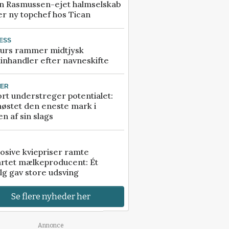
n Rasmussen-ejet halmselskab
r ny topchef hos Tican
ESS
urs rammer midtjysk
inhandler efter navneskifte
TER
rt understreger potentialet:
høstet den eneste mark i
n af sin slags
osive kviepriser ramte
artet mælkeproducent: Ét
lg gav store udsving
Se flere nyheder her
Annonce