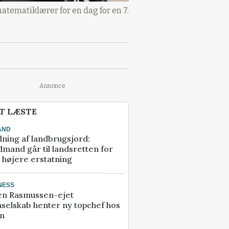
tematiklærer for en dag for en 7.
Annonce
T LÆSTE
AND
ning af landbrugsjord:
mand går til landsretten for
å højere erstatning
NESS
en Rasmussen-ejet
selskab henter ny topchef hos
an