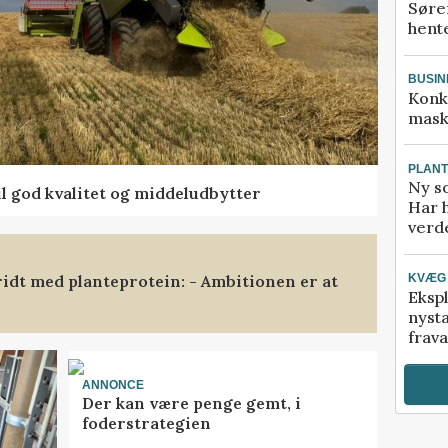
Søre
hente
BUSIN
Konk
mask
PLAN
Ny so
l god kvalitet og middeludbytter
Har 
verde
ridt med planteprotein: - Ambitionen er at
KVÆG
Ekspl
nyst
frava
ANNONCE
Der kan være penge gemt, i
foderstrategien