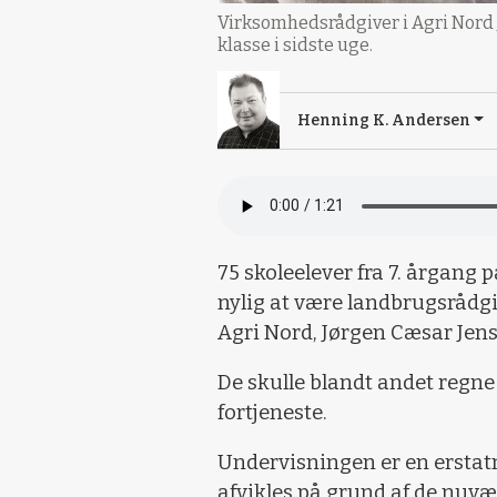
Virksomhedsrådgiver i Agri Nord 
klasse i sidste uge.
Henning K. Andersen
75 skoleelever fra 7. årgang
nylig at være landbrugsrådgi
Agri Nord, Jørgen Cæsar Jen
De skulle blandt andet regne
fortjeneste.
Undervisningen er en erstatn
afvikles på grund af de nuvæ