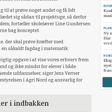
BUSI
g til at prøve noget andet og få lidt
Kon
mask
lædet sig sådan til projektuge, så derfor
il dem, fortæller skolelærer Line Gundersen
PLAN
erne bag konceptet.
Ny s
Har 
ne, der skal prøve kræfter med
verd
en såkaldt fagdag i matematik.
KVÆ
igtig opgave i at vise vores erhverv frem
Eksp
nyst
d og ikke mindst for elever i både
frav
ående uddannelser, siger Jens Verner
styrelsen i Agri Nord og ansvarlig for
der i indbakken