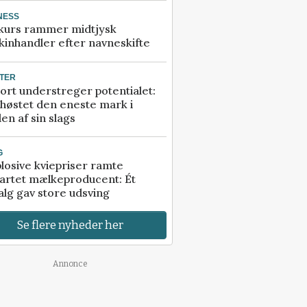
NESS
kurs rammer midtjysk
inhandler efter navneskifte
TER
ort understreger potentialet:
høstet den eneste mark i
en af sin slags
G
losive kviepriser ramte
artet mælkeproducent: Ét
alg gav store udsving
Se flere nyheder her
Annonce