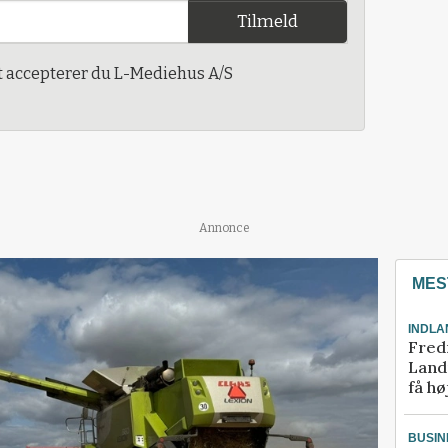
Tilmeld
t accepterer du L-Mediehus A/S
Annonce
MES
INDLA
Fred
Landm
få hø
BUSIN