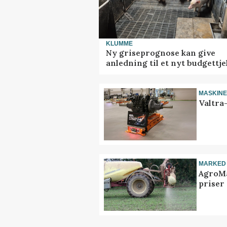
KLUMME
Ny griseprognose kan give
anledning til et nyt budgettje
MASKIN
Valtra
MARKED
AgroMa
priser