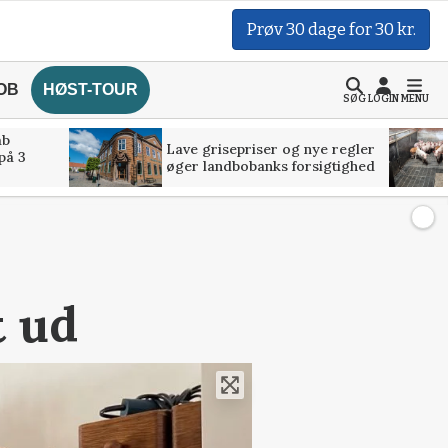
Prøv 30 dage for 30 kr.
OB
HØST-TOUR
SØG
LOGIN
MENU
åb
Lave grisepriser og nye regler
på 3
øger landbobanks forsigtighed
t ud