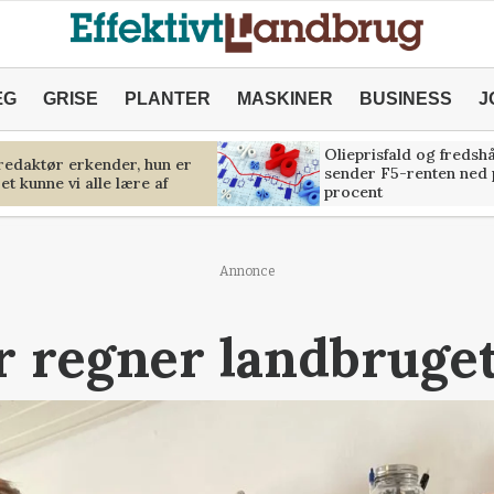
ÆG
GRISE
PLANTER
MASKINER
BUSINESS
J
Olieprisfald og fredsh
predaktør erkender, hun er
sender F5-renten ned 
et kunne vi alle lære af
procent
Annonce
r regner landbruge