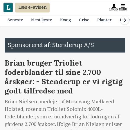
Læs e-avisen
LOGIN
MENU
Seneste
Mest læste
Kvæg
Grise
Planter
Mask
Sponsoreret af: Stenderup A/S
Brian bruger Trioliet
foderblander til sine 2.700
årskøer: - Stenderup er vi rigtig
godt tilfredse med
Brian Nielsen, medejer af Mosevang Mælk ved
Holsted, roser sin Trioliet Solomix 4000L-
foderblander, som er uundværlig for fodringen af
gårdens 2.700 årskøer. Ifølge Brian Nielsen er især