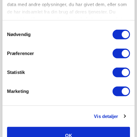
i bunden. Ser han et eller andet, vi skal have
data med andre oplysninger, du har givet dem, eller som
lavet, så laver vi en aftale om det, siger Michael
de har indsamlet fra din brug af deres tjenester. Du
Rasksen.
samtykker til vores cookies, hvis du fortsætter med at
anvende vores hjemmeside.
Samtykkevalg
Nødvendig
Præferencer
Statistik
Marketing
Køber den samme model igen
Vis detaljer
Fodermanden roser også det bagvedliggende
computerprogram, Cowconnect, der er sync’et
OK