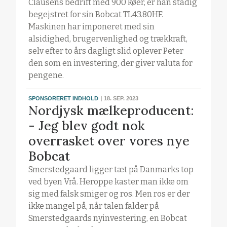
Clausens bedrift med 900 køer, er han stadig
begejstret for sin Bobcat TL43.80HF.
Maskinen har imponeret med sin
alsidighed, brugervenlighed og trækkraft,
selv efter to års dagligt slid oplever Peter
den som en investering, der giver valuta for
pengene.
SPONSORERET INDHOLD
18. SEP. 2023
Nordjysk mælkeproducent:
- Jeg blev godt nok
overrasket over vores nye
Bobcat
Smerstedgaard ligger tæt på Danmarks top
ved byen Vrå. Heroppe kaster man ikke om
sig med falsk smiger og ros. Men ros er der
ikke mangel på, når talen falder på
Smerstedgaards nyinvestering, en Bobcat