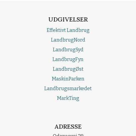
UDGIVELSER
Effektivt Landbrug
LandbrugNord
LandbrugSyd
LandbrugFyn
LandbrugØst
MaskinParken
Landbrugsmarkedet
MarkTing
ADRESSE