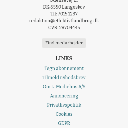
Odensevej 29
DK-5550 Langeskov
Tlf: 7015 1237
redaktion@effektivtlandbrug.dk
CVR: 28704445
Find medarbejder
LINKS
Tegn abonnement
Tilmeld nyhedsbrev
Om L-Mediehus A/S
Annoncering
Privatlivspolitik
Cookies
GDPR