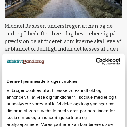
Michael Rasksen understreger, at han og de
andre på bedriften hver dag bestræber sig på
præcision og at foderet, som køerne skal leve af,
er blandet ordentligt, inden det læsses af ude i
staldene. Derfor er han også glad for
serviceaftalen, hvor Stenderup cirka hver
1.000’ende time, giver vognen et
gennemgående eftersyn.
Denne hjemmeside bruger cookies
Vi bruger cookies til at tilpasse vores indhold og
- Og så aftaler vi en tid, at jeg ringer en halv
annoncer, til at vise dig funktioner til sociale medier og til
time før, at jeg er færdig med den. Så kommer
at analysere vores trafik. Vi deler også oplysninger om
han, skifter olien, tjekker den, og fortæller om
din brug af vores website med vores partnere inden for
der er noget, der skal skiftes. Hver anden gang
sociale medier, annonceringspartnere og
skifter vi knivene i toppen, og hver anden gang
analysepartnere. Vores partnere kan kombinere disse