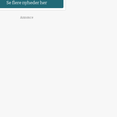
Se flere nyheder her
Annonce