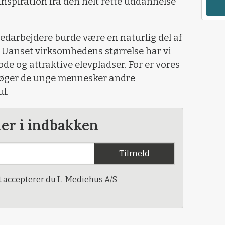
inspiration fra den helt rette uddannelse
edarbejdere burde være en naturlig del af
 Uanset virksomhedens størrelse har vi
gode og attraktive elevpladser. For er vores
 søger de unge mennesker andre
l.
der i indbakken
Tilmeld
t accepterer du L-Mediehus A/S