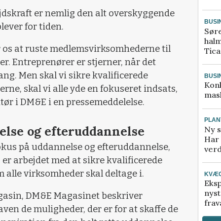
jdskraft er nemlig den alt overskyggende
BUSI
ever for tiden.
Sør
halm
or os at ruste medlemsvirksomhederne til
Tic
r. Entreprenører er stjerner, når det
ang. Men skal vi sikre kvalificerede
BUSI
Kon
ne, skal vi alle yde en fokuseret indsats,
mask
ktør i DM&E i en pressemeddelelse.
PLAN
else og efteruddannelse
Ny s
Har 
fokus på uddannelse og efteruddannelse,
verd
er arbejdet med at sikre kvalificerede
alle virksomheder skal deltage i.
KVÆ
Eksp
nyst
gasin, DM&E Magasinet beskriver
frav
en de mulig­heder, der er for at skaffe de