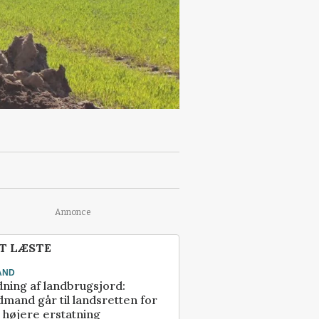
Annonce
T LÆSTE
AND
ning af landbrugsjord:
mand går til landsretten for
å højere erstatning