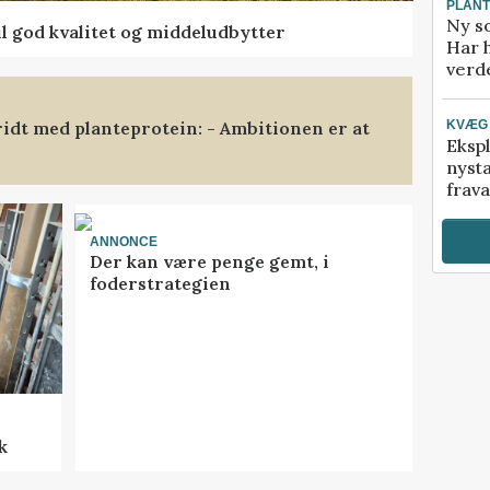
PLAN
Ny so
l god kvalitet og middeludbytter
Har 
verde
ridt med planteprotein: - Ambitionen er at
KVÆG
Ekspl
nyst
frava
ANNONCE
Der kan være penge gemt, i
foderstrategien
k