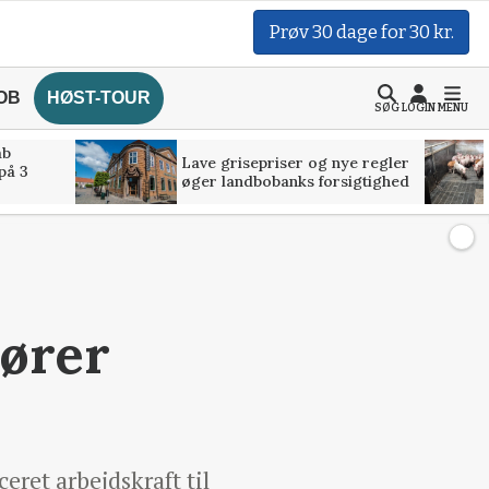
Prøv 30 dage for 30 kr.
OB
HØST-TOUR
SØG
LOGIN
MENU
åb
Lave grisepriser og nye regler
på 3
øger landbobanks forsigtighed
nører
ret arbejdskraft til