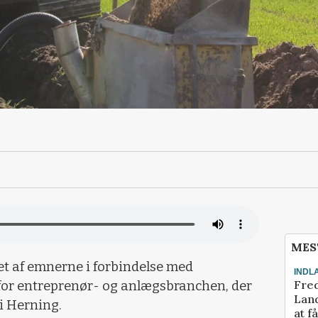
MES
 et af emnerne i forbindelse med
INDL
Fred
for entreprenør- og anlægsbranchen, der
Land
i Herning.
at f