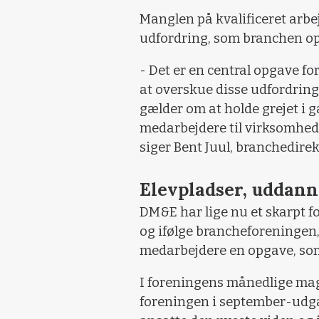
Manglen på kvalificeret arbe
udfordring, som branchen opl
- Det er en central opgave f
at overskue disse udfordringe
gælder om at holde grejet i g
medarbejdere til virksomheder
siger Bent Juul, branchedire
Elevpladser, uddann
DM&E har lige nu et skarpt 
og ifølge brancheforeningen, 
medarbejdere en opgave, som 
I foreningens månedlige ma
foreningen i september-udgav