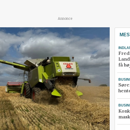
Annonce
MES
INDLA
Fred
Landm
få hø
BUSIN
Søre
hente
BUSIN
Konk
mask