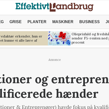
ÆG
GRISE
PLANTER
MASKINER
BUSINESS
J
Olieprisfald og fredsh
predaktør erkender, hun er
sender F5-renten ned 
et kunne vi alle lære af
procent
Annonce
ioner og entrepre
lificerede hænder
ner & Entreprenører) havde fokus på kvalifice