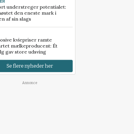
TER
rt understreger potentialet:
høstet den eneste mark i
n af sin slags
osive kviepriser ramte
artet mælkeproducent: Ét
lg gav store udsving
Se flere nyheder her
Annonce