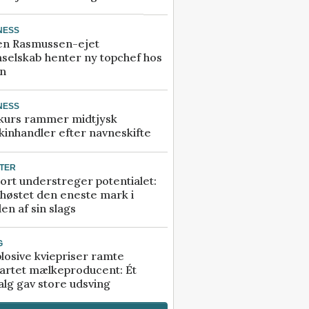
NESS
en Rasmussen-ejet
selskab henter ny topchef hos
an
NESS
kurs rammer midtjysk
inhandler efter navneskifte
TER
ort understreger potentialet:
høstet den eneste mark i
en af sin slags
G
losive kviepriser ramte
artet mælkeproducent: Ét
alg gav store udsving