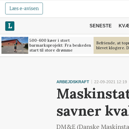
Læs e-avisen
SENESTE
KV
500-600 køer i stort
Befriende, at to
barmarksprojekt: Fra beskeden
blevet klogere. D
start til store drømme
ARBEJDSKRAFT
22-09-2021 12:19
Maskinstat
savner kva
DM&E (Danske Maskinstatio