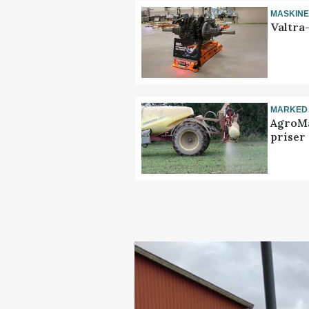
MASKIN
Valtra
MARKED
AgroMa
priser