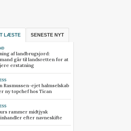
T LÆSTE
SENESTE NYT
ND
ning af landbrugsjord:
and går til landsretten for at
jere erstatning
ESS
n Rasmussen-ejet halmselskab
r ny topchef hos Tican
ESS
urs rammer midtjysk
inhandler efter navneskifte