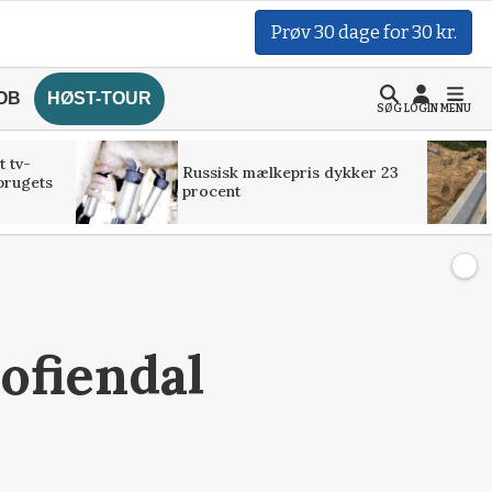
Prøv 30 dage for 30 kr.
OB
HØST-TOUR
SØG
LOGIN
MENU
t tv-
Russisk mælkepris dykker 23
brugets
procent
ofiendal