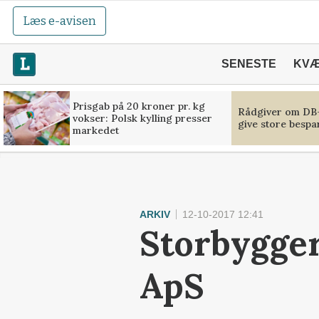
Læs e-avisen
SENESTE
KV
Prisgab på 20 kroner pr. kg
Rådgiver om DB-
vokser: Polsk kylling presser
give store bespa
markedet
ARKIV
12-10-2017 12:41
Storbygger
ApS