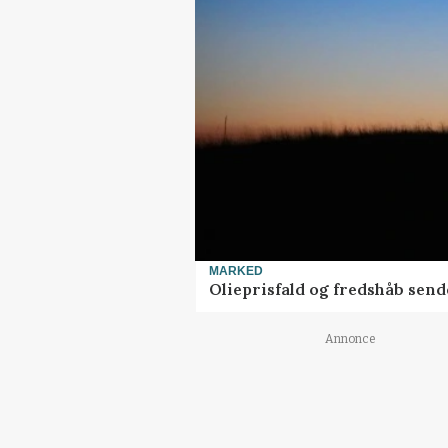
MARKED
Olieprisfald og fredshåb sen
Annonce