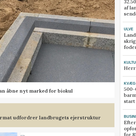
32.50
af la
sende
ULVE
Land
skrig
fode
KULT
Herr
KVÆG
500-6
kan åbne nyt marked for biokul
barm
start
format udfordrer landbrugets ejerstruktur
BUSIN
Efter
opfo
for 8