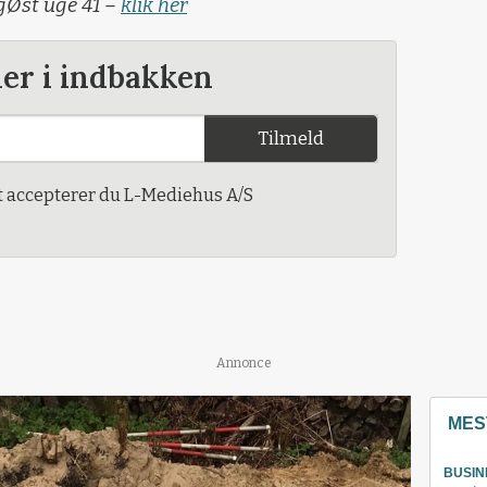
gØst uge 41 –
klik her
der i indbakken
Tilmeld
t accepterer du L-Mediehus A/S
Annonce
MES
BUSIN