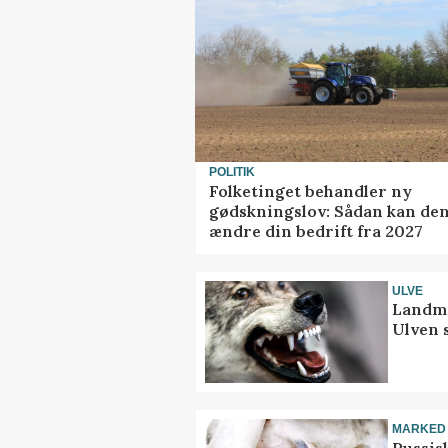
POLITIK
Folketinget behandler ny
gødskningslov: Sådan kan de
ændre din bedrift fra 2027
ULVE
Landma
Ulven 
MARKED
Russis