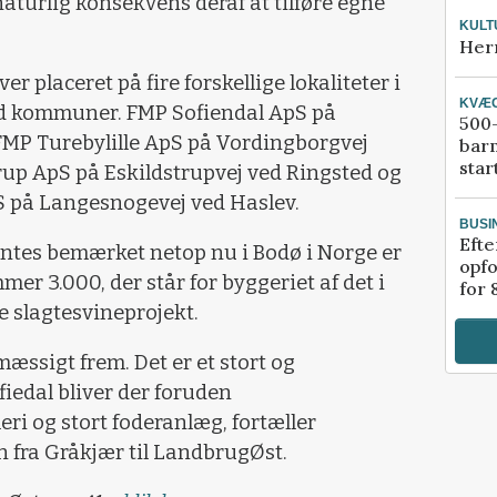
aturlig konsekvens deraf at tilføre egne
KULT
Her
r placeret på fire forskellige lokaliteter i
KVÆ
ed kommuner. FMP Sofiendal ApS på
500-
 FMP Turebylille ApS på Vordingborgvej
bar
star
trup ApS på Eskildstrupvej ved Ringsted og
 på Langesnogevej ved Haslev.
BUSI
Efte
rentes bemærket netop nu i Bodø i Norge er
opfo
r 3.000, der står for byggeriet af det i
for 
e slagtesvineprojekt.
mæssigt frem. Det er et stort og
iedal bliver der foruden
ri og stort foderanlæg, fortæller
n fra Gråkjær til LandbrugØst.