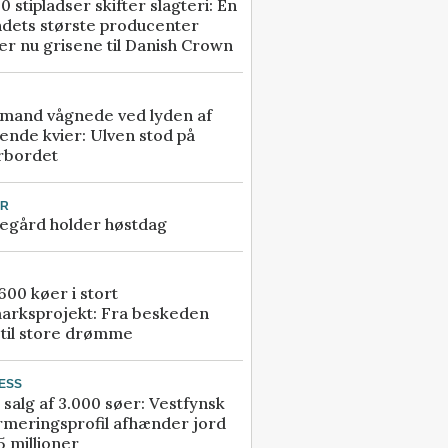
0 stipladser skifter slagteri: En
ndets største producenter
r nu grisene til Danish Crown
mand vågnede ved lyden af
ende kvier: Ulven stod på
rbordet
UR
egård holder høstdag
00 køer i stort
arksprojekt: Fra beskeden
 til store drømme
ESS
 salg af 3.000 søer: Vestfynsk
rmeringsprofil afhænder jord
5 millioner