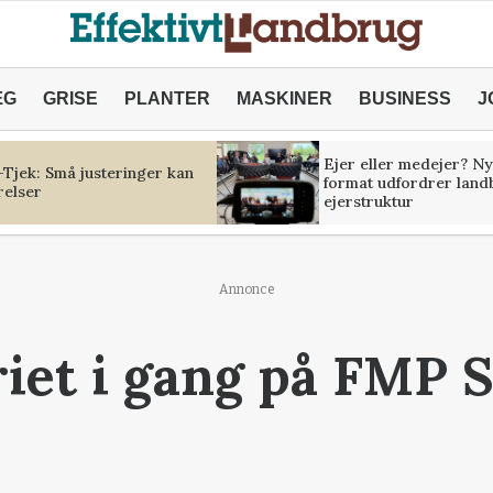
ÆG
GRISE
PLANTER
MASKINER
BUSINESS
J
Ejer eller medejer? Ny
Tjek: Små justeringer kan
format udfordrer land
relser
ejerstruktur
Annonce
iet i gang på FMP S