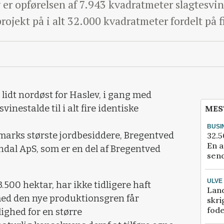
v er opførelsen af 7.943 kvadratmeter slagtesvin
projekt på i alt 32.000 kvadratmeter fordelt på fi
lidt nordøst for Haslev, i gang med
vinestalde til i alt fire identiske
MES
BUSI
marks største jordbesiddere, Bregentved
32.5
En a
endal ApS, som er en del af Bregentved
send
ULVE
.500 hektar, har ikke tidligere haft
Lan
ed den nye produktionsgren får
skri
fod
ighed for en større