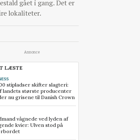
estald gået i gang. Det er
re lokaliteter.
Annonce
T LÆSTE
NESS
00 stipladser skifter slagteri:
f landets største producenter
er nu grisene til Danish Crown
dmand vågnede ved lyden af
gende kvier: Ulven stod på
erbordet