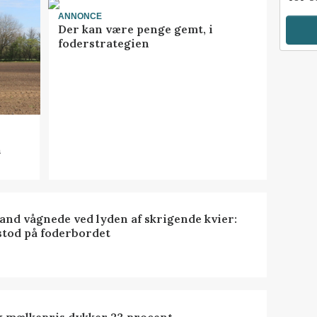
ANNONCE
Der kan være penge gemt, i
foderstrategien
n
nd vågnede ved lyden af skrigende kvier:
stod på foderbordet
k mælkepris dykker 23 procent