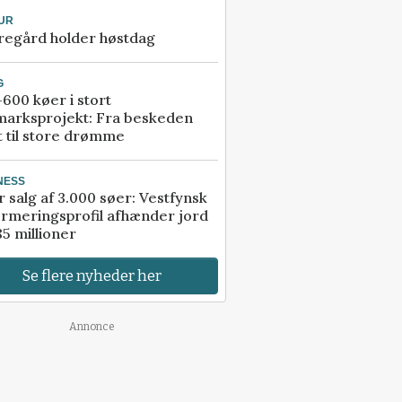
UR
regård holder høstdag
G
600 køer i stort
marksprojekt: Fra beskeden
t til store drømme
NESS
r salg af 3.000 søer: Vestfynsk
rmeringsprofil afhænder jord
85 millioner
Se flere nyheder her
Annonce