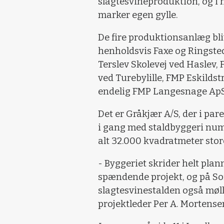
slagtesvineproduktion, og i n
marker egen gylle.
De fire produktionsanlæg blive
henholdsvis Faxe og Ringst
Terslev Skolevej ved Haslev,
ved Turebylille, FMP Eskilds
endelig FMP Langesnage ApS
Det er Gråkjær A/S, der i pa
i gang med staldbyggeri numme
alt 32.000 kvadratmeter stor
- Byggeriet skrider helt plan
spændende projekt, og på Sof
slagtesvinestalden også mølle
projektleder Per A. Mortense