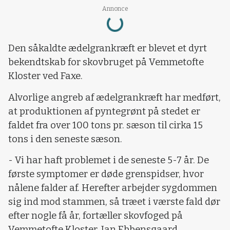
Loading...
Annonce
Den såkaldte ædelgrankræft er blevet et dyrt
bekendtskab for skovbruget på Vemmetofte
Kloster ved Faxe.
Alvorlige angreb af ædelgrankræft har medført,
at produktionen af pyntegrønt på stedet er
faldet fra over 100 tons pr. sæson til cirka 15
tons i den seneste sæson.
- Vi har haft problemet i de seneste 5-7 år. De
første symptomer er døde grenspidser, hvor
nålene falder af. Herefter arbejder sygdommen
sig ind mod stammen, så træet i værste fald dør
efter nogle få år, fortæller skovfoged på
Vemmetofte Kloster, Jan Ebbensgaard.