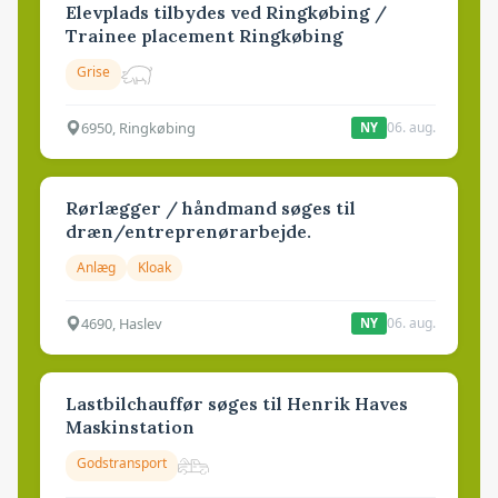
Elevplads tilbydes ved Ringkøbing /
Trainee placement Ringkøbing
Grise
6950, Ringkøbing
06. aug.
NY
Rørlægger / håndmand søges til
dræn/entreprenørarbejde.
Anlæg
Kloak
4690, Haslev
06. aug.
NY
Lastbilchauffør søges til Henrik Haves
Maskinstation
Godstransport