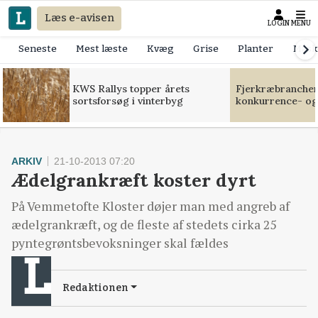
Læs e-avisen
LOGIN
MENU
Seneste
Mest læste
Kvæg
Grise
Planter
Mask
KWS Rallys topper årets
Fjerkræbranchen:
sortsforsøg i vinterbyg
konkurrence- og
ARKIV
21-10-2013 07:20
Ædelgrankræft koster dyrt
På Vemmetofte Kloster døjer man med angreb af
ædelgrankræft, og de fleste af stedets cirka 25
pyntegrøntsbevoksninger skal fældes
Redaktionen