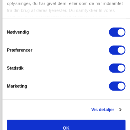
oplysninger, du har givet dem, eller som de har indsamlet
fra din brug af deres tjenester. Du samtykker til vores
cookies, hvis du fortsætter med at anvende vores
hjemmeside.
Samtykkevalg
Nødvendig
BUSINESS
Ejer eller medejer? Nyt tv-format udfordrer
Præferencer
landbrugets ejerstruktur
Statistik
Annonce
Loading...
Marketing
Vis detaljer
OK