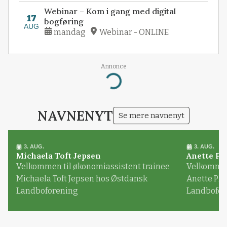
Webinar – Kom i gang med digital
17
bogføring
AUG
mandag
Webinar - ONLINE
Annonce
Loading...
NAVNENYT
Se mere navnenyt
3. AUG.
3. AUG.
Michaela Toft Jepsen
Anette Pl
Velkommen til økonomiassistent trainee
Velkommen 
Michaela Toft Jepsen hos Østdansk
Anette Pl
Landboforening
Landbofor