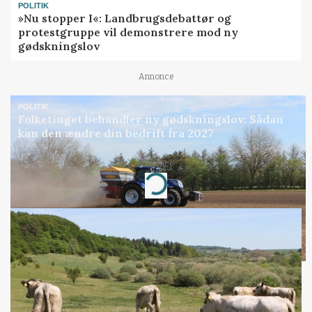
POLITIK
»Nu stopper I«: Landbrugsdebattør og
protestgruppe vil demonstrere mod ny
gødskningslov
Annonce
POLITIK
Folketinget behandler ny gødskningslov: Sådan
kan den ændre din bedrift fra 2027
Annonce
Loading...