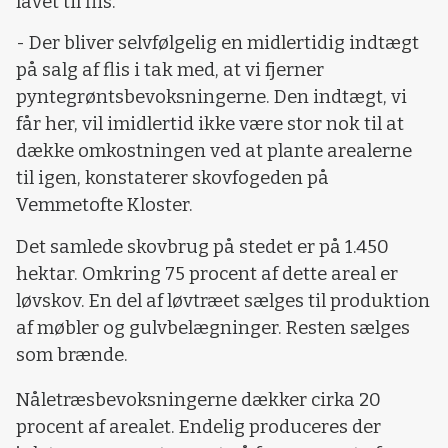
lavet til flis.
- Der bliver selvfølgelig en midlertidig indtægt
på salg af flis i tak med, at vi fjerner
pyntegrøntsbevoksningerne. Den indtægt, vi
får her, vil imidlertid ikke være stor nok til at
dække omkostningen ved at plante arealerne
til igen, konstaterer skovfogeden på
Vemmetofte Kloster.
Det samlede skovbrug på stedet er på 1.450
hektar. Omkring 75 procent af dette areal er
løvskov. En del af løvtræet sælges til produktion
af møbler og gulvbelægninger. Resten sælges
som brænde.
Nåletræsbevoksningerne dækker cirka 20
procent af arealet. Endelig produceres der