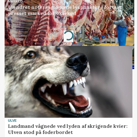
MARKED
Uændret notering: Spæde lyspunkter i fortsat
presset marked for oksekød
Annonce
Loading...
ULVE
Landmand vågnede ved lyden af skrigende kvier:
Ulven stod på foderbordet