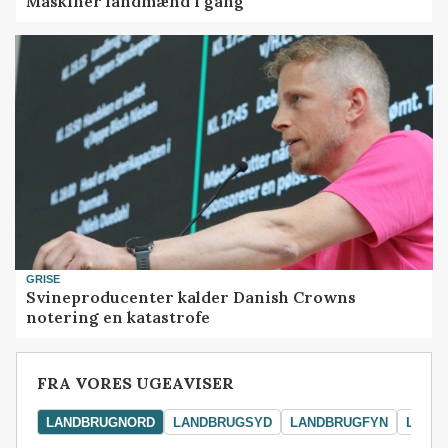
Maskiner landmænd i gang
GRISE
Svineproducenter kalder Danish Crowns
notering en katastrofe
FRA VORES UGEAVISER
LANDBRUGNORD
LANDBRUGSYD
LANDBRUGFYN
LAND