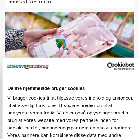
marked for biokul
Denne hjemmeside bruger cookies
MARKEDSFOKUS
Prisgab på 20 kroner pr. kg vokser: Polsk kylling
Vi bruger cookies til at tilpasse vores indhold og annoncer,
presser markedet
til at vise dig funktioner til sociale medier og til at
analysere vores trafik. Vi deler også oplysninger om din
brug af vores website med vores partnere inden for
sociale medier, annonceringspartnere og analysepartnere.
Vores partnere kan kombinere disse data med andre