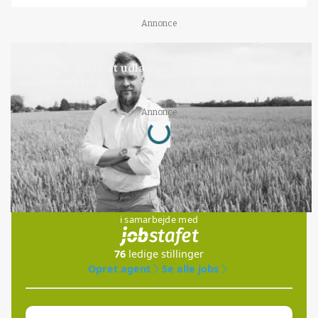
Annonce
LEDER
Det er en uskik at udlægge et røgslør om
økoproduktion
Loading...
Annonce
Jobs
i samarbejde med
76
ledige stillinger
Opret agent
Se alle jobs