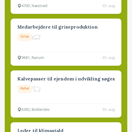
4700, Næstved
03. aug.
Medarbejdere til griseproduktion
Grise
9681, Ranum
03. aug.
Kalvepasser til ejendom i udvikling søges
Kalve
6392, Bolderslev
03. aug.
Leder til klimastald