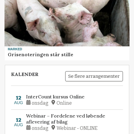
MARKED
Grisenoteringen står stille
KALENDER
Se flere arrangementer
InterCount kursus Online
12
AUG
onsdag
Online
Webinar – Fordelene ved løbende
12
aflevering af bilag
AUG
onsdag
Webinar - ONLINE