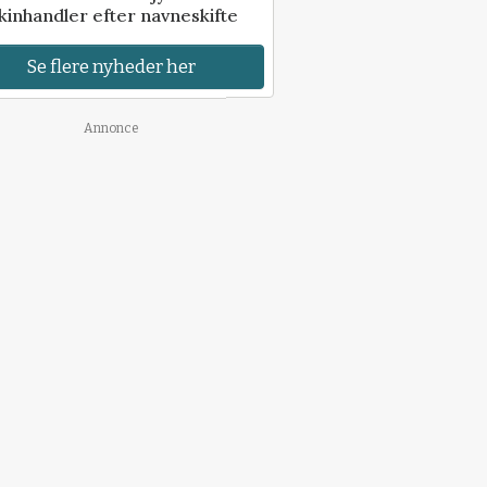
inhandler efter navneskifte
Se flere nyheder her
Annonce