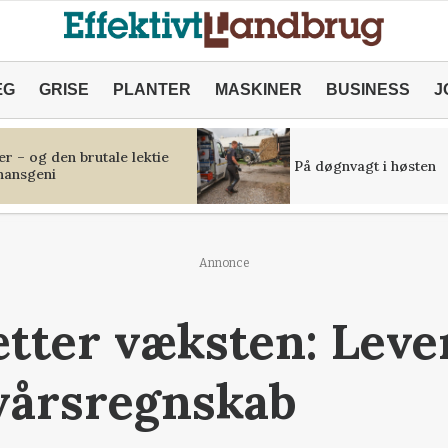
ÆG
GRISE
PLANTER
MASKINER
BUSINESS
J
r – og den brutale lektie
På døgnvagt i høsten
inansgeni
Annonce
tter væksten: Lever
vårsregnskab