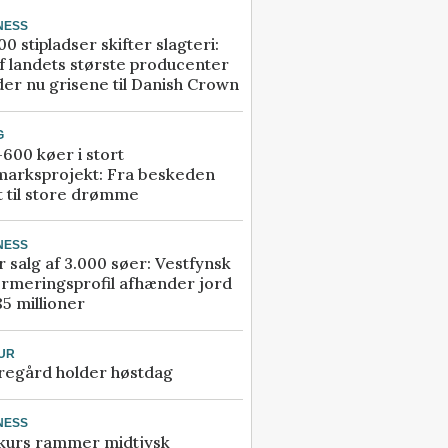
NESS
00 stipladser skifter slagteri:
f landets største producenter
er nu grisene til Danish Crown
G
600 køer i stort
marksprojekt: Fra beskeden
t til store drømme
NESS
r salg af 3.000 søer: Vestfynsk
rmeringsprofil afhænder jord
85 millioner
UR
regård holder høstdag
NESS
kurs rammer midtjysk