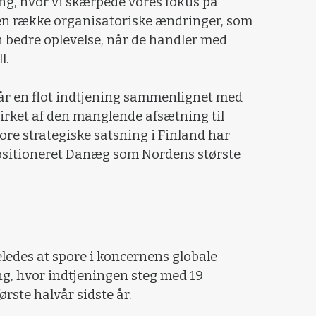
ing, hvor vi skærpede vores fokus på
en række organisatoriske ændringer, som
en bedre oplevelse, når de handler med
l.
vår en flot indtjening sammenlignet med
virket af den manglende afsætning til
ore strategiske satsning i Finland har
positioneret Danæg som Nordens største
eledes at spore i koncernens globale
g, hvor indtjeningen steg med 19
rste halvår sidste år.