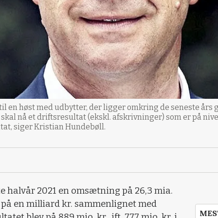
gt til en høst med udbytter, der ligger omkring de seneste å
kal nå et driftsresultat (ekskl. afskrivninger) som er på niv
tat, siger Kristian Hundebøll.
e halvår 2021 en omsætning på 26,3 mia.
æt på en milliard kr. sammenlignet med
MES
tatet blev på 889 mio. kr., ift. 777 mio. kr. i