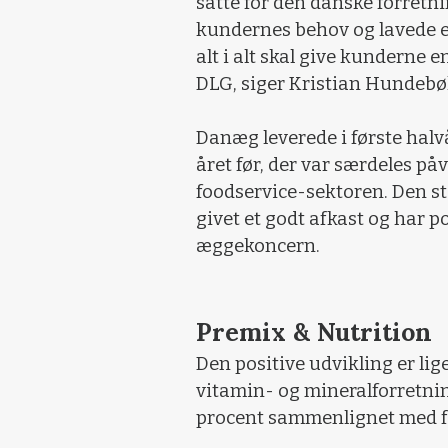
satte for den danske forretn
kundernes behov og lavede 
alt i alt skal give kunderne 
DLG, siger Kristian Hundebøl
Danæg leverede i første hal
året før, der var særdeles på
foodservice-sektoren. Den st
givet et godt afkast og har 
æggekoncern.
Premix & Nutrition
Den positive udvikling er lig
vitamin- og mineralforretnin
procent sammenlignet med fø