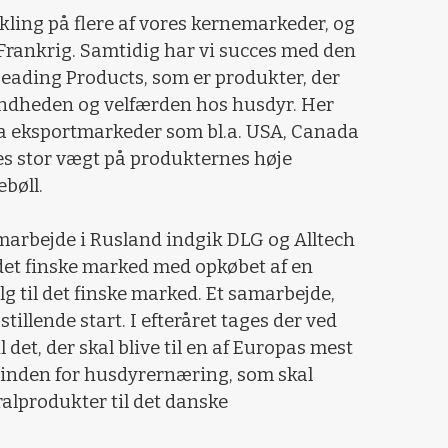
kling på flere af vores kernemarkeder, og
Frankrig. Samtidig har vi succes med den
 Leading Products, som er produkter, der
ndheden og velfærden hos husdyr. Her
 fra eksportmarkeder som bl.a. USA, Canada
es stor vægt på produkternes høje
ebøll.
amarbejde i Rusland indgik DLG og Alltech
å det finske marked med opkøbet af en
lg til det finske marked. Et samarbejde,
stillende start. I efteråret tages der ved
 det, der skal blive til en af Europas mest
 inden for husdyrernæring, som skal
alprodukter til det danske