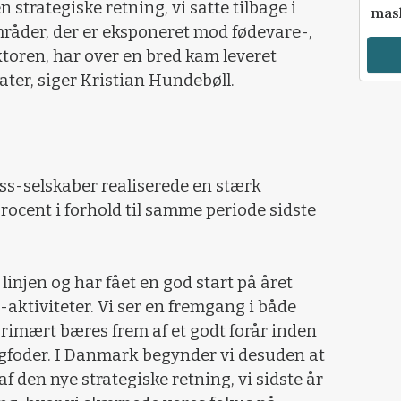
n strategiske retning, vi satte tilbage i
mask
mråder, der er eksponeret mod fødevare-,
oren, har over en bred kam leveret
tater, siger Kristian Hundebøll.
s-selskaber realiserede en stærk
ocent i forhold til samme periode sidste
 linjen og har fået en god start på året
-aktiviteter. Vi ser en fremgang i både
imært bæres frem af et godt forår inden
digfoder. I Danmark begynder vi desuden at
f den nye strategiske retning, vi sidste år