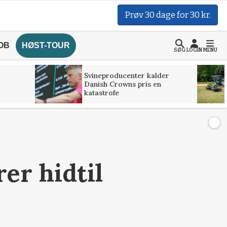
Prøv 30 dage for 30 kr.
OB
HØST-TOUR
SØG
LOGIN
MENU
Svineproducenter kalder
Danish Crowns pris en
katastrofe
er hidtil