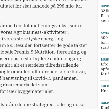
ltatet før skat landede på 298 mio. kr.,
BUSI
32.5
En a
send
vår med en flot indtjeningsvækst, som er
 vores Agribusiness-aktiviteter i
KVÆ
500-
i vores store tyske energi- og
bar
m SE. Desuden fortsætter de gode takter
star
 globale Premix & Nutrition-forretning, og
koncernens medarbejdere endnu engang
BUSI
Efte
 alt i alt et særdeles tilfredsstillende
opfo
på nogle områder udfordrende første halvår,
for 
d henvisning til Covid-19 pandemien,
og råvaremarkedet samt
KULT
Her
for især byggematerialer.
BUSI
idste år i denne strategiperiode, og nu ser
Kon