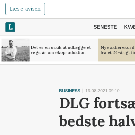
Læs e-avisen
SENESTE
KV
Det er en uskik at udlægge et
Nye aktierekorde
røgslør om økoproduktion
fra et 24-årigt f
BUSINESS
16-08-2021 09:10
DLG fortsæ
bedste hal