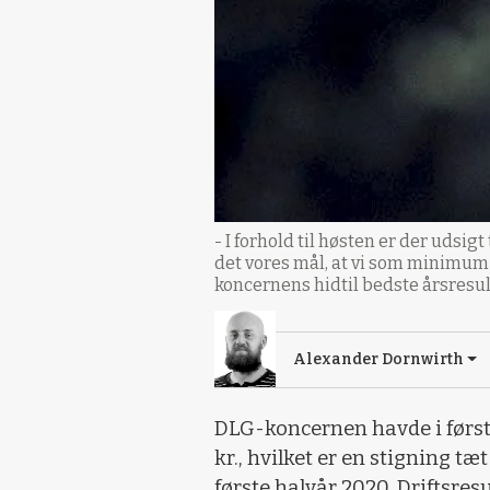
- I forhold til høsten er der udsi
det vores mål, at vi som minimum s
koncernens hidtil bedste årsresul
Alexander Dornwirth
DLG-koncernen havde i først
kr., hvilket er en stigning t
første halvår 2020. Driftsresul