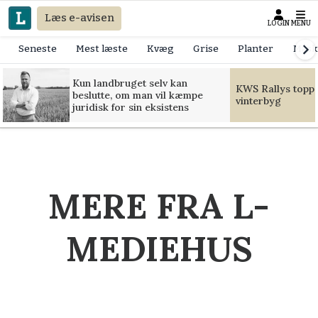
Læs e-avisen
LOGIN
MENU
Seneste
Mest læste
Kvæg
Grise
Planter
Mask
Kun landbruget selv kan
KWS Rallys toppe
beslutte, om man vil kæmpe
vinterbyg
juridisk for sin eksistens
MERE FRA L-
MEDIEHUS