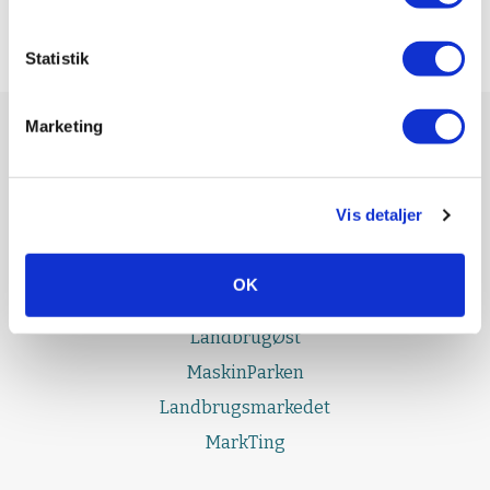
Statistik
Marketing
UDGIVELSER
Effektivt Landbrug
Vis detaljer
LandbrugNord
LandbrugSyd
OK
LandbrugFyn
LandbrugØst
MaskinParken
Landbrugsmarkedet
MarkTing