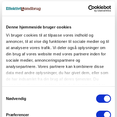
Nyhedsbreve
Tilmeld dig et af vores nyhedsbreve, og få
Denne hjemmeside bruger cookies
landbrugets vigtigste nyheder direkte i indbakken.
Vi bruger cookies til at tilpasse vores indhold og
annoncer, til at vise dig funktioner til sociale medier og til
at analysere vores trafik. Vi deler også oplysninger om
Tilmeld nyhedsbrev
din brug af vores website med vores partnere inden for
sociale medier, annonceringspartnere og
analysepartnere. Vores partnere kan kombinere disse
Sociale medier
data med andre oplysninger, du har givet dem, eller som
de har indsamlet fra din brug af deres tjenester. Du
Følg os på Facebook, LinkedIn og Instagram og få
samtykker til vores cookies, hvis du fortsætter med at
alle landbrugets vigtigste nyheder.
anvende vores hjemmeside.
Samtykkevalg
Nødvendig
Præferencer