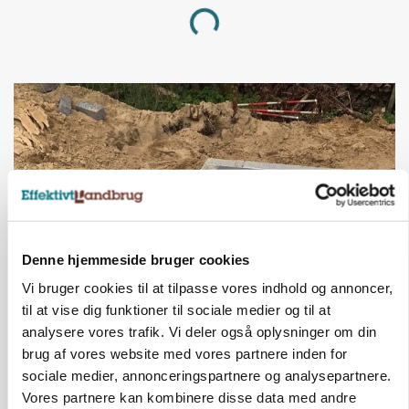
Loading...
Denne hjemmeside bruger cookies
Vi bruger cookies til at tilpasse vores indhold og annoncer,
BUSINESS
til at vise dig funktioner til sociale medier og til at
Fra mark til mur: Byggeriet kan åbne nyt
analysere vores trafik. Vi deler også oplysninger om din
marked for biokul
brug af vores website med vores partnere inden for
sociale medier, annonceringspartnere og analysepartnere.
Annonce
Vores partnere kan kombinere disse data med andre