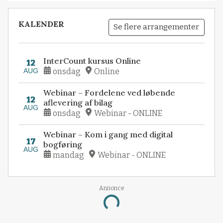
KALENDER
Se flere arrangementer
InterCount kursus Online
12
AUG
onsdag
Online
Webinar – Fordelene ved løbende
12
aflevering af bilag
AUG
onsdag
Webinar - ONLINE
Webinar – Kom i gang med digital
17
bogføring
AUG
mandag
Webinar - ONLINE
Annonce
Loading...