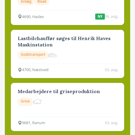
Anlæg
Kloak
4690, Haslev
06. aug.
NY
Lastbilchauffør søges til Henrik Haves
Maskinstation
Godstransport
4700, Næstved
03. aug.
Medarbejdere til griseproduktion
Grise
9681, Ranum
03. aug.