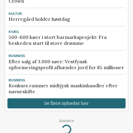
Crown
KULTUR
Herregård holder høstdag
KVÆG
500-600 køer i stort barmarksprojekt: Fra
beskeden start til store drømme
BUSINESS
Efter salg af 3.000 søer: Vestfynsk
opformeringsprofil afhænder jord for 85 millioner
BUSINESS
Konkurs rammer midtjysk maskinhandler efter
navneskifte
Se flere nyheder her
Annonce
Loading...