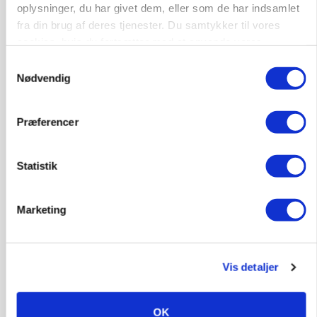
oplysninger, du har givet dem, eller som de har indsamlet
fra din brug af deres tjenester. Du samtykker til vores
cookies, hvis du fortsætter med at anvende vores
hjemmeside.
Samtykkevalg
Nødvendig
Præferencer
Statistik
POLITIK
»Nu stopper I«: Landbrugsdebattør og
protestgruppe vil demonstrere mod ny
Marketing
gødskningslov
Annonce
Vis detaljer
POLITIK
Folketinget behandler ny gødskningslov: Sådan
kan den ændre din bedrift fra 2027
OK