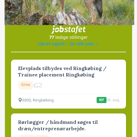
Jobs
i samarbejde med
77
ledige stillinger
Opret agent
Se alle jobs
Elevplads tilbydes ved Ringkøbing /
Trainee placement Ringkøbing
Grise
6950, Ringkøbing
06. aug.
NY
Rørlægger / håndmand søges til
dræn/entreprenørarbejde.