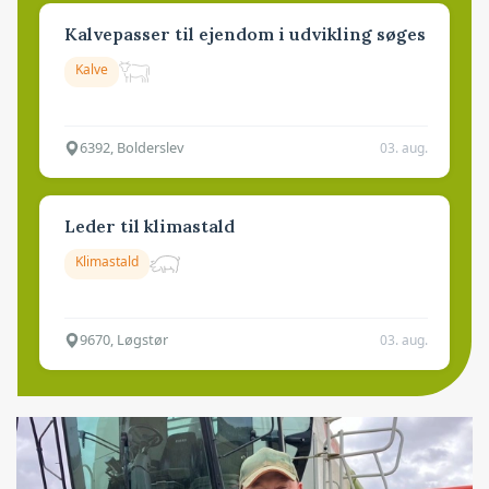
Kalvepasser til ejendom i udvikling søges
Kalve
6392, Bolderslev
03. aug.
Leder til klimastald
Klimastald
9670, Løgstør
03. aug.