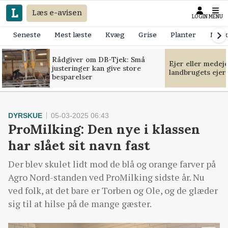
Læs e-avisen
LOGIN
MENU
Seneste
Mest læste
Kvæg
Grise
Planter
Mask
Rådgiver om DB-Tjek: Små
Ejer eller medej
justeringer kan give store
landbrugets ejer
besparelser
DYRSKUE
05-03-2025 06:43
ProMilking: Den nye i klassen
har slået sit navn fast
Der blev skulet lidt mod de blå og orange farver på
Agro Nord-standen ved ProMilking sidste år. Nu
ved folk, at det bare er Torben og Ole, og de glæder
sig til at hilse på de mange gæster.