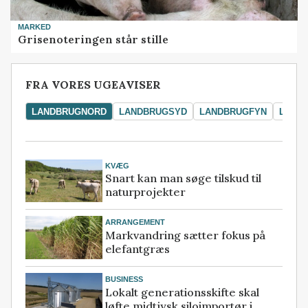
MARKED
Grisenoteringen står stille
FRA VORES UGEAVISER
LANDBRUGNORD
LANDBRUGSYD
LANDBRUGFYN
LAND
KVÆG
Snart kan man søge tilskud til
naturprojekter
ARRANGEMENT
Markvandring sætter fokus på
elefantgræs
BUSINESS
Lokalt generationsskifte skal
løfte midtjysk siloimportør i