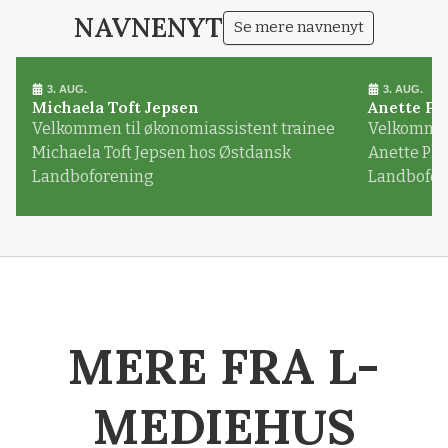
NAVNENYT
Se mere navnenyt
3. AUG.
3. AUG.
Michaela Toft Jepsen
Anette Pl
Velkommen til økonomiassistent trainee
Velkommen 
Michaela Toft Jepsen hos Østdansk
Anette Pl
Landboforening
Landbofor
MERE FRA L-
MEDIEHUS