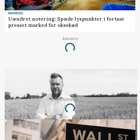
MARKED
Uændret notering: Spæde lyspunkter i fortsat
presset marked for oksekød
Annonce
Loading...
LEDER
Det er en uskik at udlægge et røgslør om
økoproduktion
Annonce
Loading...