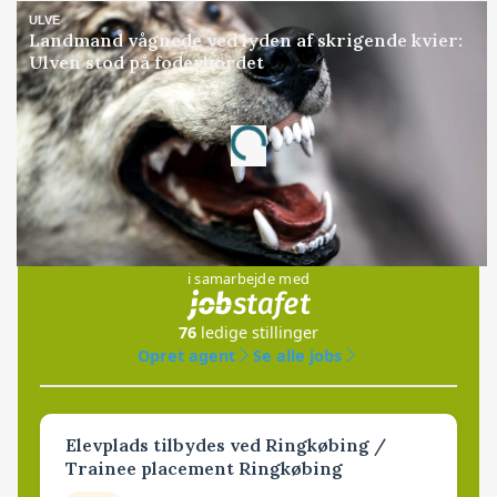
ULVE
Landmand vågnede ved lyden af skrigende kvier:
Ulven stod på foderbordet
Annonce
Loading...
Jobs
i samarbejde med
76
ledige stillinger
Opret agent
Se alle jobs
Elevplads tilbydes ved Ringkøbing /
Trainee placement Ringkøbing