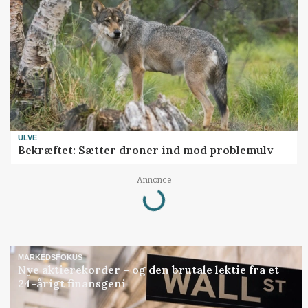
ULVE
Bekræftet: Sætter droner ind mod problemulv
Loading...
Annonce
MARKEDSFOKUS
Nye aktierekorder – og den brutale lektie fra et
24-årigt finansgeni