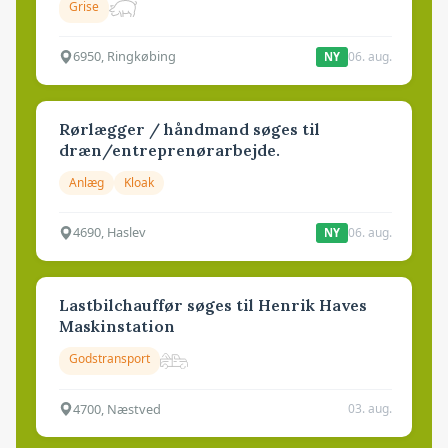
Grise
6950, Ringkøbing
06. aug.
NY
Rørlægger / håndmand søges til
dræn/entreprenørarbejde.
Anlæg
Kloak
4690, Haslev
06. aug.
NY
Lastbilchauffør søges til Henrik Haves
Maskinstation
Godstransport
4700, Næstved
03. aug.