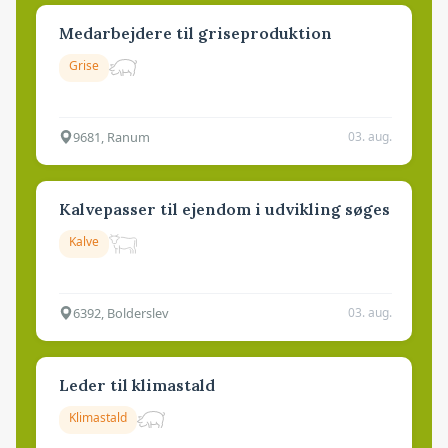
Medarbejdere til griseproduktion
Grise
9681, Ranum
03. aug.
Kalvepasser til ejendom i udvikling søges
Kalve
6392, Bolderslev
03. aug.
Leder til klimastald
Klimastald