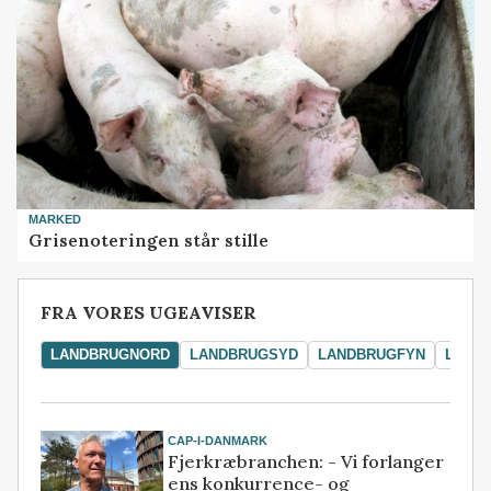
MARKED
Grisenoteringen står stille
FRA VORES UGEAVISER
LANDBRUGNORD
LANDBRUGSYD
LANDBRUGFYN
LAND
CAP-I-DANMARK
Fjerkræbranchen: - Vi forlanger
ens konkurrence- og