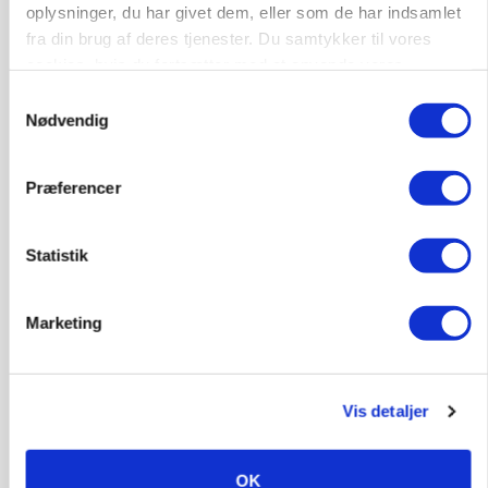
oplysninger, du har givet dem, eller som de har indsamlet
fra din brug af deres tjenester. Du samtykker til vores
POLITIK
cookies, hvis du fortsætter med at anvende vores
»Nu stopper I«: Landbrugsdebattør og
protestgruppe vil demonstrere mod ny
hjemmeside.
Samtykkevalg
gødskningslov
Nødvendig
Annonce
Præferencer
Statistik
Marketing
Vis detaljer
KVÆG
Snart kan man søge tilskud til naturprojekter
OK