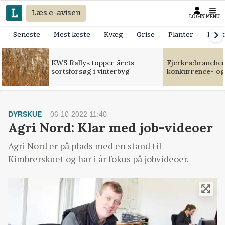
Læs e-avisen
LOGIN
MENU
Seneste
Mest læste
Kvæg
Grise
Planter
Mask
KWS Rallys topper årets
Fjerkræbranchen:
sortsforsøg i vinterbyg
konkurrence- og
DYRSKUE
06-10-2022 11:40
Agri Nord: Klar med job-videoer
Agri Nord er på plads med en stand til
Kimbrerskuet og har i år fokus på jobvideoer.