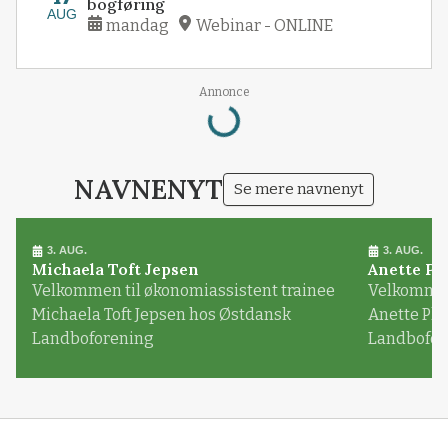
bogføring
AUG
mandag
Webinar - ONLINE
Loading...
Annonce
NAVNENYT
Se mere navnenyt
3. AUG.
3. AUG.
Michaela Toft Jepsen
Anette Pl
Velkommen til økonomiassistent trainee
Velkommen 
Michaela Toft Jepsen hos Østdansk
Anette Pl
Landboforening
Landbofor