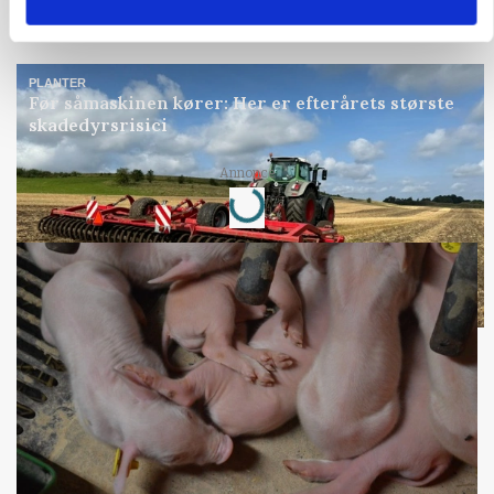
Annonce
PLANTER
Før såmaskinen kører: Her er efterårets største
skadedyrsrisici
Loading...
Annonce