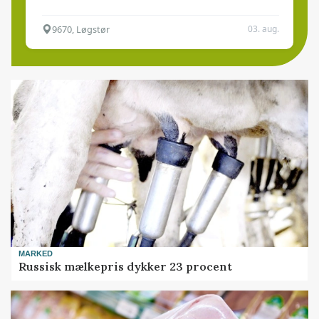
9670, Løgstør
03. aug.
MARKED
Russisk mælkepris dykker 23 procent