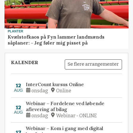
PLANTER
Kvælstofkaos på Fyn lammer landmænds
såplaner: - Jeg føler mig pisset på
KALENDER
Se flere arrangementer
InterCount kursus Online
12
AUG
onsdag
Online
Webinar – Fordelene ved løbende
12
aflevering af bilag
AUG
onsdag
Webinar - ONLINE
Webinar – Kom i gang med digital
17