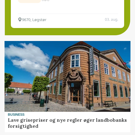
9670, Løgstør
03. aug.
BUSINESS
Lave grisepriser og nye regler øger landbobanks
forsigtighed