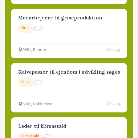
Medarbejdere til griseproduktion
Grise
9681, Ranum
03. aug.
Kalvepasser til ejendom i udvikling søges
Kalve
6392, Bolderslev
03. aug.
Leder til klimastald
Klimastald