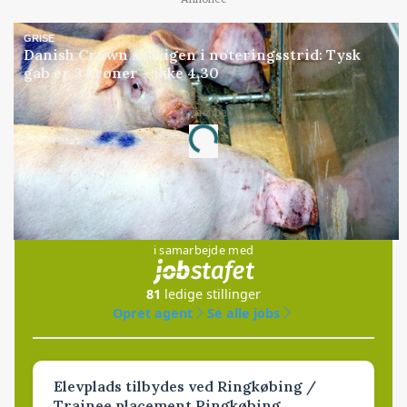
GRISE
Danish Crown slår igen i noteringsstrid: Tysk
gab er 3 kroner – ikke 4,30
Annonce
Loading...
Jobs
i samarbejde med
81
ledige stillinger
Opret agent
Se alle jobs
Elevplads tilbydes ved Ringkøbing /
Trainee placement Ringkøbing