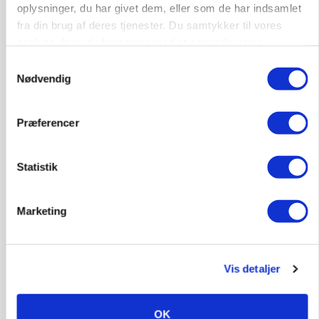
oplysninger, du har givet dem, eller som de har indsamlet
fra din brug af deres tjenester. Du samtykker til vores
Annonce
cookies, hvis du fortsætter med at anvende vores
ARRANGEMENT
hjemmeside.
Samtykkevalg
Markvandring sætter fokus på elefantgræs
Nødvendig
Loading...
Annonce
Præferencer
Statistik
Marketing
Vis detaljer
OK