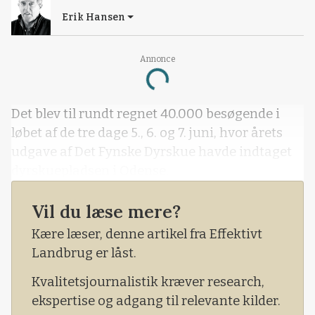
Erik Hansen
Annonce
Loading...
Det blev til rundt regnet 40.000 besøgende i
løbet af de tre dage 5., 6. og 7. juni, hvor årets
udgave af Det Fynske Dyrskue havde indtaget
dyrskuepladsen i Odense.
Vil du læse mere?
Kære læser, denne artikel fra Effektivt
Landbrug er låst.
Kvalitetsjournalistik kræver research,
ekspertise og adgang til relevante kilder.