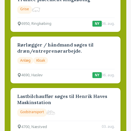
Grise
6950, Ringkøbing
06. aug.
NY
Rørlægger / håndmand søges til
dræn/entreprenørarbejde.
Anlæg
Kloak
4690, Haslev
06. aug.
NY
Lastbilchauffør søges til Henrik Haves
Maskinstation
Godstransport
4700, Næstved
03. aug.