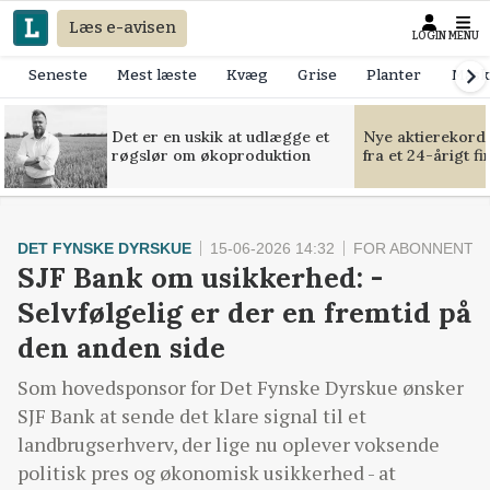
Læs e-avisen
LOGIN
MENU
Seneste
Mest læste
Kvæg
Grise
Planter
Mask
Det er en uskik at udlægge et
Nye aktierekorde
røgslør om økoproduktion
fra et 24-årigt f
DET FYNSKE DYRSKUE
15-06-2026 14:32
FOR ABONNENTE
SJF Bank om usikkerhed: -
Selvfølgelig er der en fremtid på
den anden side
Som hovedsponsor for Det Fynske Dyrskue ønsker
SJF Bank at sende det klare signal til et
landbrugserhverv, der lige nu oplever voksende
politisk pres og økonomisk usikkerhed - at