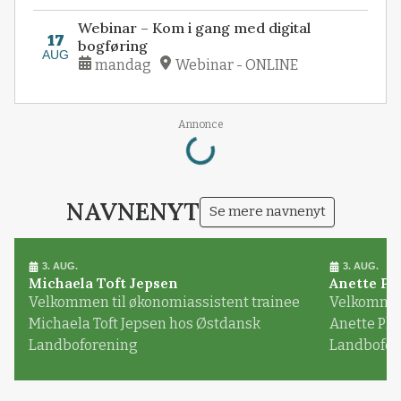
Webinar – Kom i gang med digital
17
bogføring
AUG
mandag
Webinar - ONLINE
Loading...
Annonce
NAVNENYT
Se mere navnenyt
3. AUG.
3. AUG.
Michaela Toft Jepsen
Anette Pl
Velkommen til økonomiassistent trainee
Velkommen 
Michaela Toft Jepsen hos Østdansk
Anette Pl
Landboforening
Landbofor