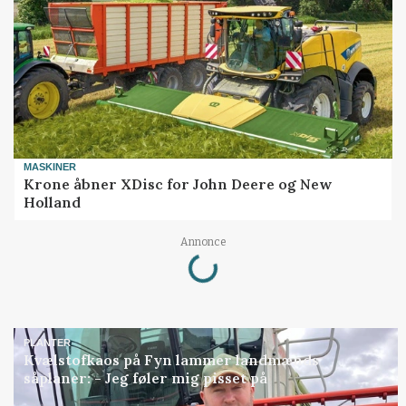
MASKINER
Krone åbner XDisc for John Deere og New
Holland
Loading...
Annonce
PLANTER
Kvælstofkaos på Fyn lammer landmænds
såplaner: - Jeg føler mig pisset på