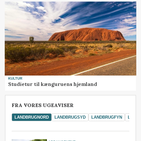
KULTUR
Studietur til kænguruens hjemland
FRA VORES UGEAVISER
LANDBRUGNORD
LANDBRUGSYD
LANDBRUGFYN
LAND