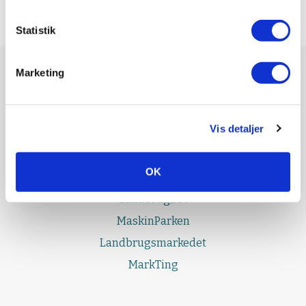
Statistik
Marketing
UDGIVELSER
Effektivt Landbrug
Vis detaljer
LandbrugNord
LandbrugSyd
OK
LandbrugFyn
LandbrugØst
MaskinParken
Landbrugsmarkedet
MarkTing