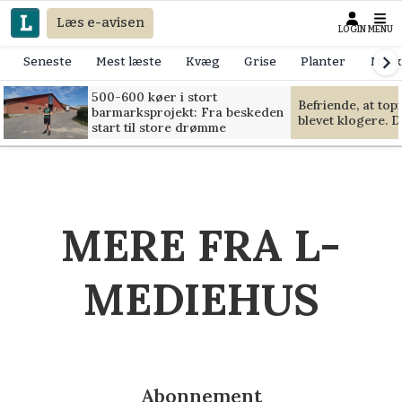
Læs e-avisen
LOGIN
MENU
Seneste
Mest læste
Kvæg
Grise
Planter
Mask
500-600 køer i stort
Befriende, at to
barmarksprojekt: Fra beskeden
blevet klogere. D
start til store drømme
MERE FRA L-
MEDIEHUS
Abonnement