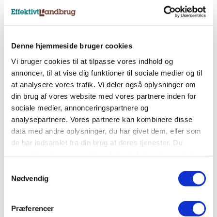
Nyhedsbreve
Tilmeld dig et af vores nyhedsbreve, og få
Denne hjemmeside bruger cookies
landbrugets vigtigste nyheder direkte i indbakken.
Vi bruger cookies til at tilpasse vores indhold og
annoncer, til at vise dig funktioner til sociale medier og til
at analysere vores trafik. Vi deler også oplysninger om
Tilmeld nyhedsbrev
din brug af vores website med vores partnere inden for
sociale medier, annonceringspartnere og
analysepartnere. Vores partnere kan kombinere disse
Sociale medier
data med andre oplysninger, du har givet dem, eller som
Følg os på Facebook, LinkedIn og Instagram og få
de har indsamlet fra din brug af deres tjenester. Du
alle landbrugets vigtigste nyheder.
samtykker til vores cookies, hvis du fortsætter med at
anvende vores hjemmeside.
Samtykkevalg
Nødvendig
Præferencer