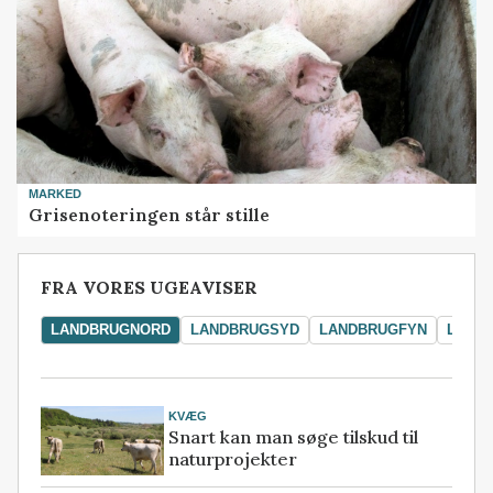
MARKED
Grisenoteringen står stille
FRA VORES UGEAVISER
LANDBRUGNORD
LANDBRUGSYD
LANDBRUGFYN
LAND
KVÆG
Snart kan man søge tilskud til
naturprojekter