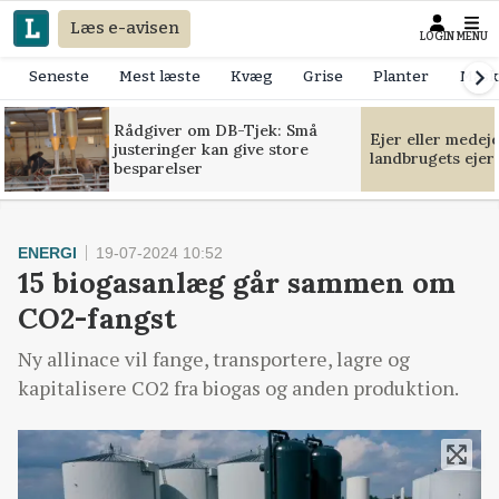
Læs e-avisen
LOGIN
MENU
Seneste
Mest læste
Kvæg
Grise
Planter
Mask
Rådgiver om DB-Tjek: Små
Ejer eller medej
justeringer kan give store
landbrugets ejer
besparelser
ENERGI
19-07-2024 10:52
15 biogasanlæg går sammen om
CO2-fangst
Ny allinace vil fange, transportere, lagre og
kapitalisere CO2 fra biogas og anden produktion.