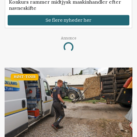
Konkurs rammer midtjysk maskinhandler efter
navneskifte
Se flere nyheder her
Annonce
Loading...
HØST-TOUR