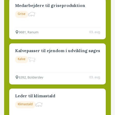
Medarbejdere til griseproduktion
Grise
9681, Ranum
03. aug.
Kalvepasser til ejendom i udvikling søges
Kalve
6392, Bolderslev
03. aug.
Leder til klimastald
Klimastald