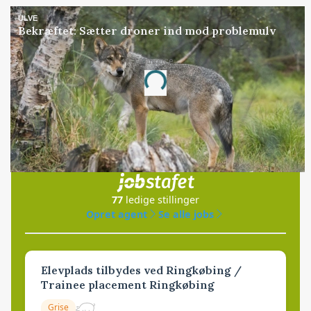
ULVE
Bekræftet: Sætter droner ind mod problemulv
Annonce
Loading...
Jobs
i samarbejde med
77
ledige stillinger
Opret agent
Se alle jobs
Elevplads tilbydes ved Ringkøbing /
Trainee placement Ringkøbing
Grise