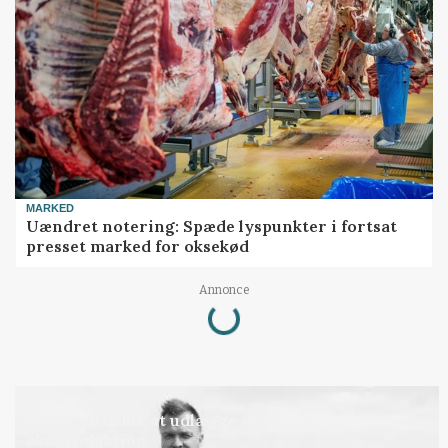
MARKED
Uændret notering: Spæde lyspunkter i fortsat
presset marked for oksekød
Loading...
Annonce
LEDER
Det er en uskik at udlægge et røgslør om
økoproduktion