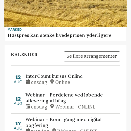
MARKED
Høstpres kan sænke hvedeprisen yderligere
KALENDER
Se flere arrangementer
InterCount kursus Online
12
AUG
onsdag
Online
Webinar – Fordelene ved løbende
12
aflevering af bilag
AUG
onsdag
Webinar - ONLINE
Webinar – Kom i gang med digital
17
bogføring
AUG