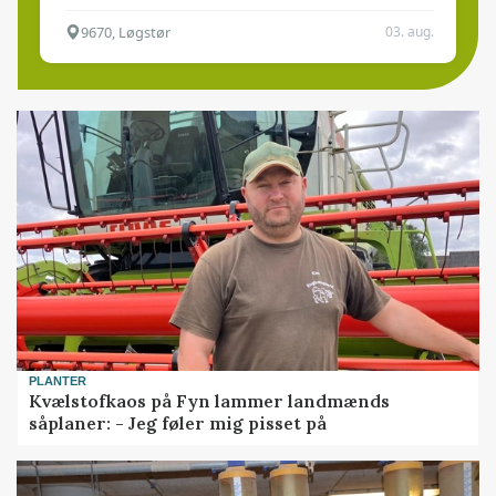
9670, Løgstør
03. aug.
PLANTER
Kvælstofkaos på Fyn lammer landmænds
såplaner: - Jeg føler mig pisset på