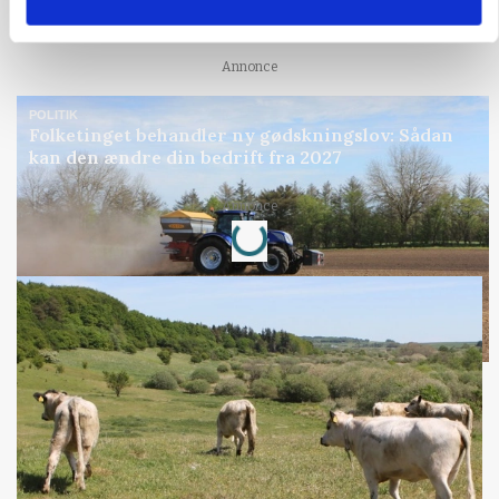
gødskningslov
Annonce
POLITIK
Folketinget behandler ny gødskningslov: Sådan
kan den ændre din bedrift fra 2027
Loading...
Annonce