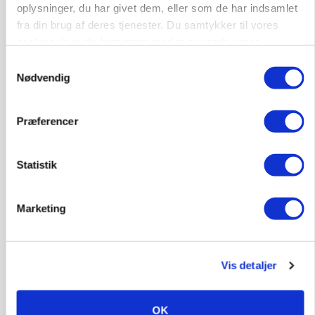
oplysninger, du har givet dem, eller som de har indsamlet
fra din brug af deres tjenester. Du samtykker til vores
BUSINESS
cookies, hvis du fortsætter med at anvende vores
Fra mark til mur: Byggeriet kan åbne nyt
hjemmeside.
Samtykkevalg
marked for biokul
Nødvendig
Annonce
Præferencer
Statistik
Marketing
Vis detaljer
POLITIK
»Nu stopper I«: Landbrugsdebattør og
OK
protestgruppe vil demonstrere mod ny