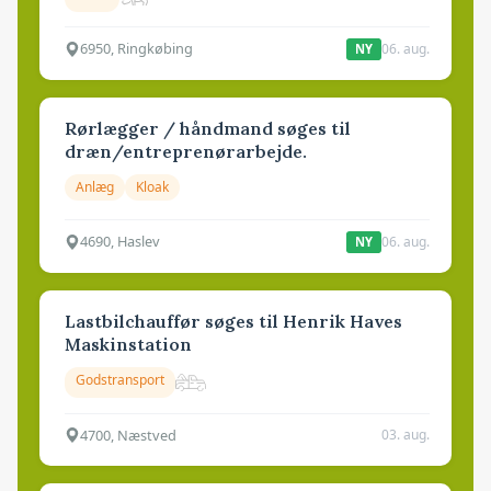
6950, Ringkøbing
06. aug.
NY
Rørlægger / håndmand søges til
dræn/entreprenørarbejde.
Anlæg
Kloak
4690, Haslev
06. aug.
NY
Lastbilchauffør søges til Henrik Haves
Maskinstation
Godstransport
4700, Næstved
03. aug.