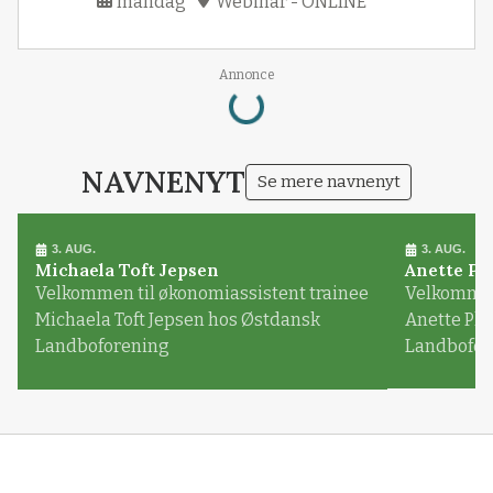
mandag
Webinar - ONLINE
Loading...
Annonce
NAVNENYT
Se mere navnenyt
3. AUG.
3. AUG.
Michaela Toft Jepsen
Anette Pl
Velkommen til økonomiassistent trainee
Velkommen 
Michaela Toft Jepsen hos Østdansk
Anette Pl
Landboforening
Landbofor