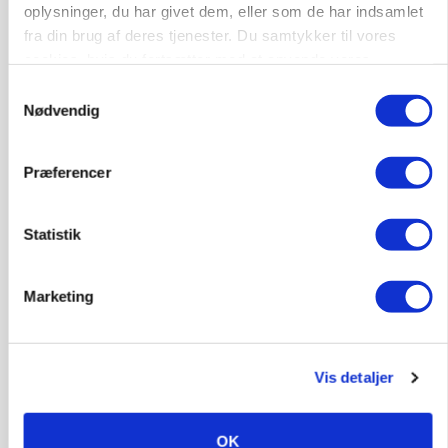
oplysninger, du har givet dem, eller som de har indsamlet
fra din brug af deres tjenester. Du samtykker til vores
cookies, hvis du fortsætter med at anvende vores
hjemmeside.
Samtykkevalg
Nødvendig
Præferencer
LEDER
Det er en uskik at udlægge et røgslør om
økoproduktion
Statistik
Annonce
Marketing
BUSINESS
Fra mark til mur: Byggeriet kan åbne nyt
marked for biokul
Loading...
Vis detaljer
Annonce
OK