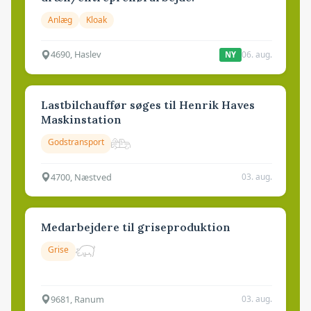
Anlæg
Kloak
4690, Haslev
06. aug.
NY
Lastbilchauffør søges til Henrik Haves
Maskinstation
Godstransport
4700, Næstved
03. aug.
Medarbejdere til griseproduktion
Grise
9681, Ranum
03. aug.