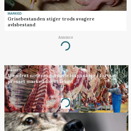
MARKED
Grisebestanden stiger trods svagere
avlsbestand
Annonce
Loading...
MARKED
Uændret notering: Spæde lyspunkter i fortsat
presset marked for oksekød
Annonce
Loading...