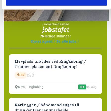
Jobs
i samarbejde med
76
ledige stillinger
Opret agent
Se alle jobs
Elevplads tilbydes ved Ringkøbing /
Trainee placement Ringkøbing
Grise
6950, Ringkøbing
06. aug.
NY
Rørlægger / håndmand søges til
dræn/entreprenørarbejde.