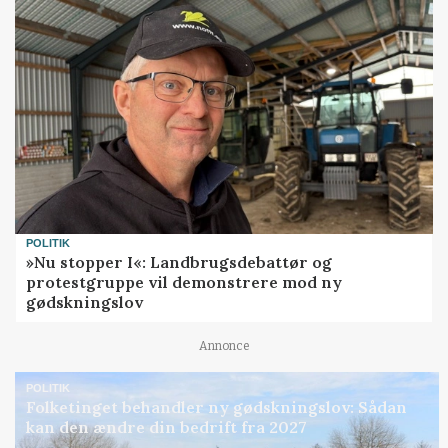
POLITIK
»Nu stopper I«: Landbrugsdebattør og
protestgruppe vil demonstrere mod ny
gødskningslov
Annonce
POLITIK
Folketinget behandler ny gødskningslov: Sådan
kan den ændre din bedrift fra 2027