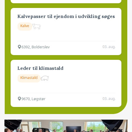
Kalvepasser til ejendom i udvikling søges
Kalve
6392, Bolderslev
03. aug.
Leder til klimastald
Klimastald
9670, Løgstør
03. aug.