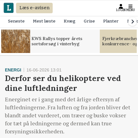
Læs e-avisen
LOGIN
MENU
Seneste
Mest læste
Kvæg
Grise
Planter
Mask
KWS Rallys topper årets
Fjerkræbranchen:
sortsforsøg i vinterbyg
konkurrence- og
ENERGI
16-06-2026 13:01
Derfor ser du helikoptere ved
dine luftledninger
Energinet er i gang med det årlige eftersyn af
luftledningerne. Fra luften og fra jorden bliver det
blandt andet vurderet, om træer og buske vokser
for tæt på ledningerne og dermed kan true
forsyningssikkerheden.