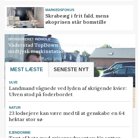
MARKEDSFOKUS
Skrabeæg i frit fald, mens
økoprisen står bomstille
SPONSORERET INDHOLD
Väderstad TopDown 500 løfter oppetiden hos
midtjysk maskinstation
MEST LÆSTE
SENESTE NYT
ULVE
Landmand vågnede ved lyden af skrigende kvier:
Ulven stod på foderbordet
NATUR
23 lodsejere kan være med til at genskabe en 64
hektar stor sø
EJENDOMME