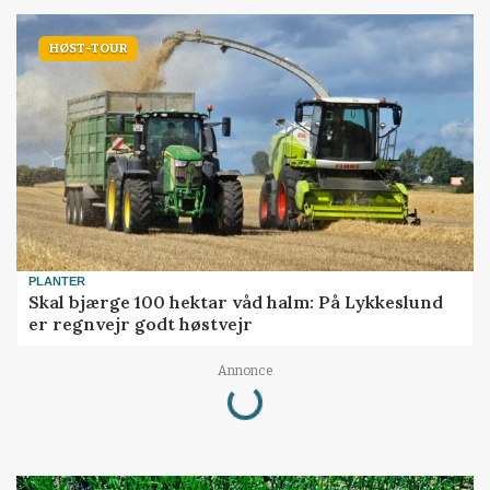
HØST-TOUR
PLANTER
Skal bjærge 100 hektar våd halm: På Lykkeslund
er regnvejr godt høstvejr
Annonce
Loading...