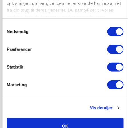
oplysninger, du har givet dem, eller som de har indsamlet
🐄 Driftsleder søges til
fra din brug af deres tjenester. Du samtykker til vores
malkekvægsbedrift
cookies, hvis du fortsætter med at anvende vores
Malkekvæg
hjemmeside.
Samtykkevalg
Nødvendig
8830, Tjele
10. aug.
NY
Præferencer
Medarbejder til slagtegriseproduktion
Slagtegrise
Statistik
Marketing
4261, Dalmose
10. aug.
NY
Afdelingsansvarlig for klimastald
Vis detaljer
Klimastald
OK