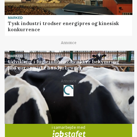
MARKED
Tysk industri trodser energipres og kinesisk
konkurrence
Annonce
MARKED
Udvikling i fugleinfluenza vækker bekymring
hos europæiske husdyrbrugere
Loading...
Annonce
Jobs
i samarbejde med