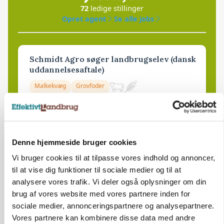
72
ledige stillinger
Opret agent
Se alle jobs
Schmidt Agro søger landbrugselev (dansk
uddannelsesaftale)
Malkekvæg
Grovfoder
7200, Grindsted
10. aug.
NY
Denne hjemmeside bruger cookies
Elsker du køer, og vil du have mere
ansvar i hverdagen?
Vi bruger cookies til at tilpasse vores indhold og annoncer,
til at vise dig funktioner til sociale medier og til at
Malkekvæg
analysere vores trafik. Vi deler også oplysninger om din
brug af vores website med vores partnere inden for
5672, Broby
10. aug.
NY
sociale medier, annonceringspartnere og analysepartnere.
Vores partnere kan kombinere disse data med andre