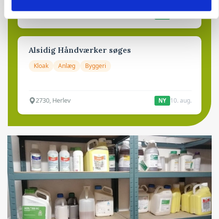
6100, Haderslev
10. aug.
NY
Alsidig Håndværker søges
Kloak
Anlæg
Byggeri
2730, Herlev
10. aug.
NY