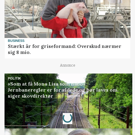
BUSINESS
Stærkt år for griseformand: Overskud nærmer
sig 8 mio.
Annonce
POLITIK
»Som at få Mona Lisa som nabo«: -
Jernbaneregler er forældede og bør laves om,
siger skovdirektør
Annonce
Loading...