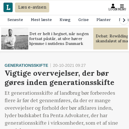
Læs e-avisen
LOGIN
MENU
Seneste
Mest læste
Kvæg
Grise
Planter
Mask
Det er helt i hegnet, når nogen
Debat: Rewilding
fortsat påstår, at ulve hører
skandaløst af m
hjemme i nutidens Danmark
GENERATIONSSKIFTE
20-10-2021 09:27
Vigtige overvejelser, der bør
gøres inden generationsskifte
Et generationsskifte af landbrug bør forberedes
flere år før det gennemføres, da der er mange
overvejelser og forhold der bør afklares inden,
lyder budskabet fra Penta Advokater, der har
generationsskifte i virksomheder, som et af sine