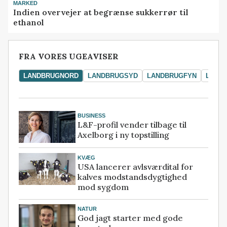
MARKED
Indien overvejer at begrænse sukkerrør til
ethanol
FRA VORES UGEAVISER
LANDBRUGNORD
LANDBRUGSYD
LANDBRUGFYN
LAND
BUSINESS
L&F-profil vender tilbage til
Axelborg i ny topstilling
KVÆG
USA lancerer avlsværdital for
kalves modstandsdygtighed
mod sygdom
NATUR
God jagt starter med gode