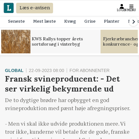
Læs e-avisen
LOGIN
MENU
Seneste
Mest læste
Kvæg
Grise
Planter
Mask
KWS Rallys topper årets
Fjerkræbranchen:
sortsforsøg i vinterbyg
konkurrence- og
GLOBAL
22-09-2023 08:00
FOR ABONNENTER
Fransk svineproducent: - Det
ser virkelig bekymrende ud
De to dygtige brødre har opbygget en god
svineproduktion med pænt høje afregningspriser.
- Men vi skal ikke udvide produktionen mere. Vi
tror ikke, kunderne vil betale for de gode, franske