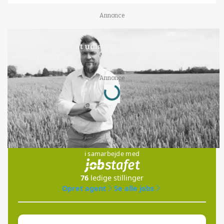
Annonce
LEDER
Det er en uskik at udlægge et røgslør om
økoproduktion
Loading...
Annonce
Jobs
i samarbejde med
76
ledige stillinger
Opret agent
Se alle jobs