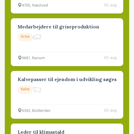
4700, Næstved
03. aug.
Medarbejdere til griseproduktion
Grise
9681, Ranum
03. aug.
Kalvepasser til ejendom i udvikling søges
Kalve
6392, Bolderslev
03. aug.
Leder til klimastald