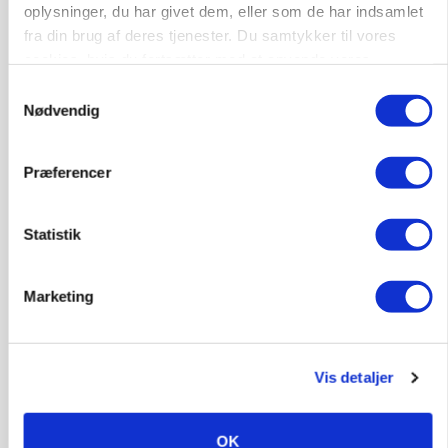
POLITIK
oplysninger, du har givet dem, eller som de har indsamlet
»Nu stopper I«: Landbrugsdebattør og
fra din brug af deres tjenester. Du samtykker til vores
protestgruppe vil demonstrere mod ny
cookies, hvis du fortsætter med at anvende vores
gødskningslov
hjemmeside.
Samtykkevalg
Annonce
Nødvendig
POLITIK
Folketinget behandler ny gødskningslov: Sådan
Præferencer
kan den ændre din bedrift fra 2027
Statistik
Annonce
Loading...
Marketing
Vis detaljer
OK