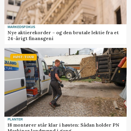
MARKEDSFOKUS
Nye aktierekorder – og den brutale lektie fra et
24-årigt finansgeni
HØST-TOUR
PLANTER
18 montører står klar i høsten: Sådan holder PN
Maskiner landmænd i gang