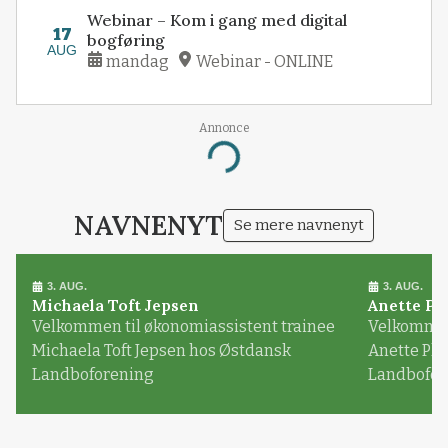
Webinar – Kom i gang med digital
17
bogføring
AUG
mandag
Webinar - ONLINE
Annonce
Loading...
NAVNENYT
Se mere navnenyt
3. AUG.
3. AUG.
Michaela Toft Jepsen
Anette Pl
Velkommen til økonomiassistent trainee
Velkommen 
Michaela Toft Jepsen hos Østdansk
Anette Pl
Landboforening
Landbofor