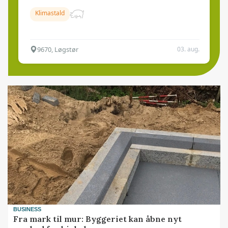
Klimastald
9670, Løgstør
03. aug.
BUSINESS
Fra mark til mur: Byggeriet kan åbne nyt