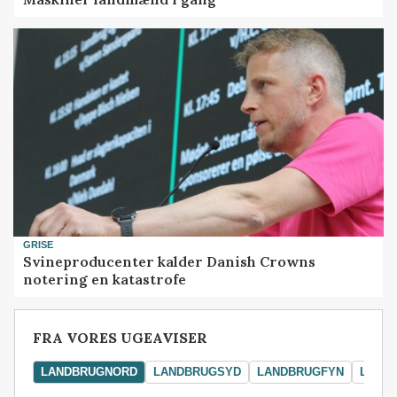
GRISE
Svineproducenter kalder Danish Crowns
notering en katastrofe
FRA VORES UGEAVISER
LANDBRUGNORD
LANDBRUGSYD
LANDBRUGFYN
LAND