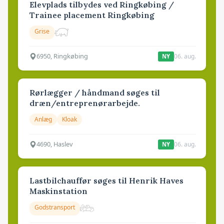
Elevplads tilbydes ved Ringkøbing /
Trainee placement Ringkøbing
Grise
6950, Ringkøbing
06. aug.
NY
Rørlægger / håndmand søges til
dræn/entreprenørarbejde.
Anlæg
Kloak
4690, Haslev
06. aug.
NY
Lastbilchauffør søges til Henrik Haves
Maskinstation
Godstransport