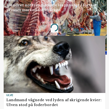
MARKED
Uændret notering: Spæde lyspunkter i fortsat
presset marked for oksekød
Annonce
Loading...
ULVE
Landmand vågnede ved lyden af skrigende kvier:
Ulven stod på foderbordet