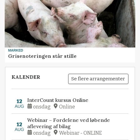
MARKED
Grisenoteringen står stille
KALENDER
Se flere arrangementer
InterCount kursus Online
12
AUG
onsdag
Online
Webinar – Fordelene ved løbende
12
aflevering af bilag
AUG
onsdag
Webinar - ONLINE