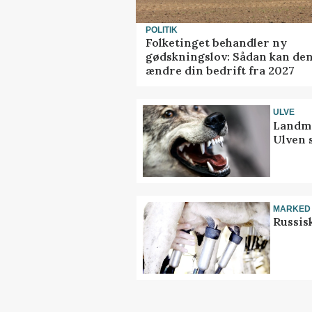
POLITIK
Folketinget behandler ny
gødskningslov: Sådan kan de
ændre din bedrift fra 2027
ULVE
Landma
Ulven 
MARKED
Russis