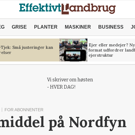
ÆG
GRISE
PLANTER
MASKINER
BUSINESS
J
Ejer eller medejer? Ny
Tjek: Små justeringer kan
format udfordrer land
relser
ejerstruktur
Vi skriver om høsten
- HVER DAG!
FOR ABONNENTER
middel på Nordfyn