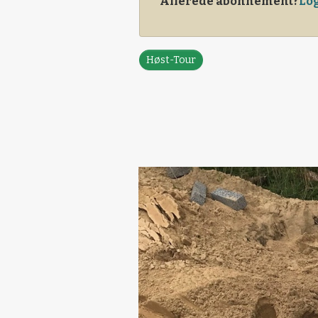
Allerede abonnement?
Log
Høst-Tour