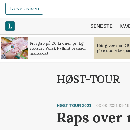
Læs e-avisen
SENESTE
KV
Prisgab på 20 kroner pr. kg
Rådgiver om DB-
vokser: Polsk kylling presser
give store bespa
markedet
HØST-TOUR
HØST-TOUR 2021
03-08-2021 09:19
Raps over 