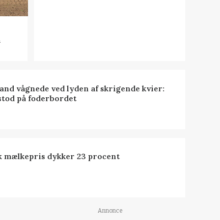
n
nd vågnede ved lyden af skrigende kvier:
stod på foderbordet
k mælkepris dykker 23 procent
Annonce