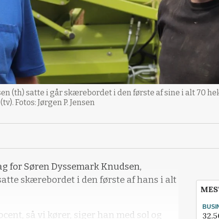
(th) satte i går skærebordet i den første af sine i alt 70 h
tv). Fotos: Jørgen P. Jensen
dag for Søren Dyssemark Knudsen,
tte skærebordet i den første af hans i alt
MES
BUSI
cent, så vi kører, siger han med sol og
32.5