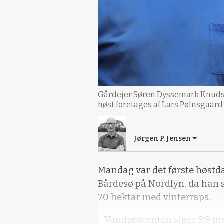
Gårdejer Søren Dyssemark Knudsen 
høst foretages af Lars Pølnsgaard (
Jørgen P. Jensen
Mandag var det første høst
Bårdesø på Nordfyn, da han sa
70 hektar med vinterraps.
- Vandprocenten siger 9,9 pro