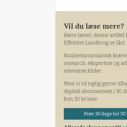
drivende skyer over den kraft
På Nordfyn holdt det dog tø
Vil du læse mere?
Vestsjælland og stoppede høs
Kære læser, denne artikel 
Effektivt Landbrug er låst.
Kvalitetsjournalistik kræv
research, ekspertise og ad
relevante kilder.
Men vi vil rigtig gerne tilb
digitalt abonnement i 30 d
kun 30 kroner.
Prøv 30 dage for 30 