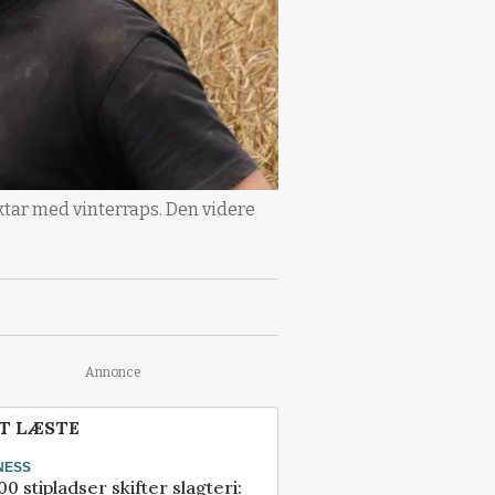
ektar med vinterraps. Den videre
Annonce
T LÆSTE
NESS
00 stipladser skifter slagteri: