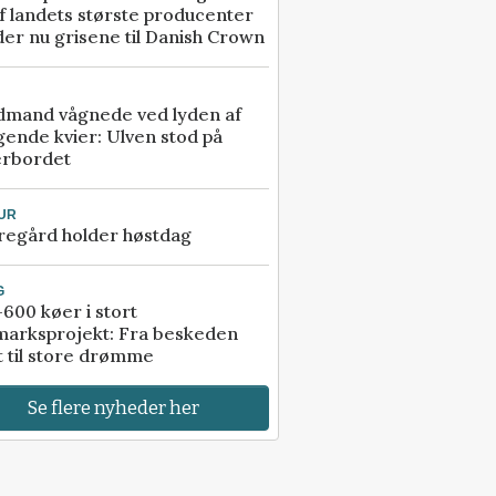
f landets største producenter
er nu grisene til Danish Crown
dmand vågnede ved lyden af
gende kvier: Ulven stod på
erbordet
UR
regård holder høstdag
G
600 køer i stort
marksprojekt: Fra beskeden
t til store drømme
Se flere nyheder her