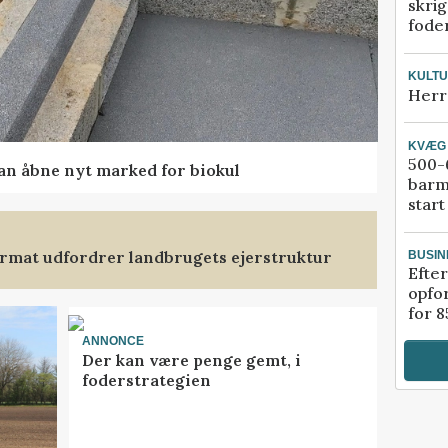
skrig
fode
KULT
Herr
KVÆG
500-6
kan åbne nyt marked for biokul
barm
start
format udfordrer landbrugets ejerstruktur
BUSIN
Efter
opfo
for 8
ANNONCE
Der kan være penge gemt, i
foderstrategien