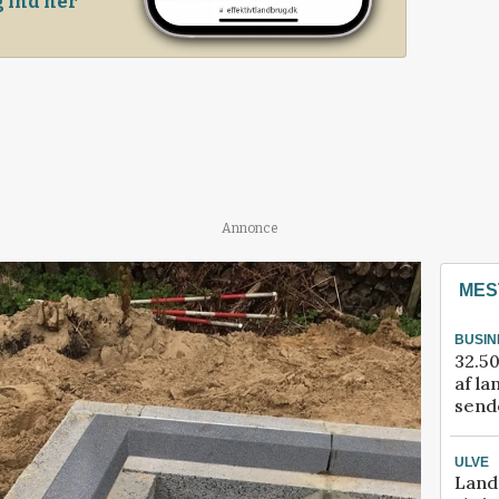
 ind her
Annonce
MES
BUSIN
32.50
af la
sende
ULVE
Land