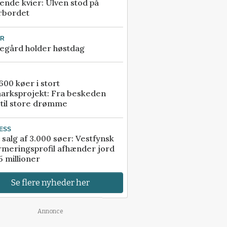
ende kvier: Ulven stod på
rbordet
UR
egård holder høstdag
00 køer i stort
arksprojekt: Fra beskeden
 til store drømme
ESS
 salg af 3.000 søer: Vestfynsk
rmeringsprofil afhænder jord
5 millioner
Se flere nyheder her
Annonce