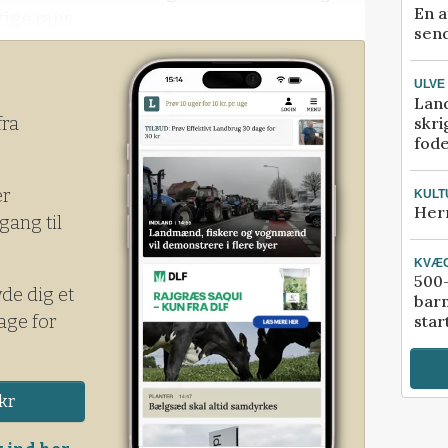
En a
ige raps.
send
rt hele mandagen, mens byger drev over
ULVE
ten der.
Lan
skri
fra
fod
er
KULT
Her
gang til
KVÆ
500-
yde dig et
bar
age for
star
kr