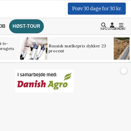
Prøv 30 dage for 30 kr.
OB
HØST-TOUR
SØG
LOGIN
MENU
t tv-
Russisk mælkepris dykker 23
brugets
procent